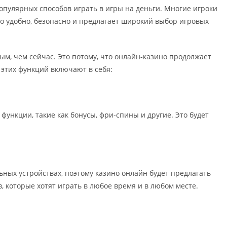
опулярных способов играть в игры на деньги. Многие игроки
то удобно, безопасно и предлагает широкий выбор игровых
ым, чем сейчас. Это потому, что онлайн-казино продолжает
 этих функций включают в себя:
ункции, такие как бонусы, фри-спины и другие. Это будет
ных устройствах, поэтому казино онлайн будет предлагать
, которые хотят играть в любое время и в любом месте.