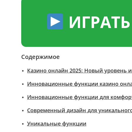
ИГРАТЬ
Содержимое
Казино онлайн 2025: Новый уровень и
Инновационные функции казино онл
Инновационные функции для комфор
Современный дизайн для уникальног
Уникальные функции