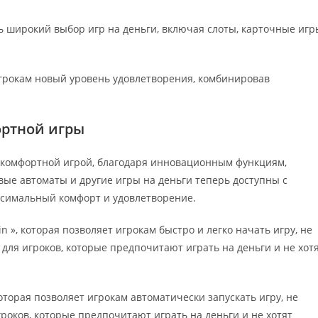
ть широкий выбор игр на деньги, включая слоты, карточные игр
 игрокам новый уровень удовлетворения, комбинировав
ртной игры
я комфортной игрой, благодаря инновационным функциям,
вые автоматы и другие игры на деньги теперь доступны с
симальный комфорт и удовлетворение.
n », которая позволяет игрокам быстро и легко начать игру, не
 для игроков, которые предпочитают играть на деньги и не хот
оторая позволяет игрокам автоматически запускать игру, не
гроков, которые предпочитают играть на деньги и не хотят