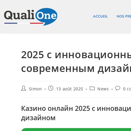
ACCUEIL
NOS PR
2025 с инновационн
современным дизай
Simon
13 août 2025
News
0 c
Казино онлайн 2025 с иннова
дизайном