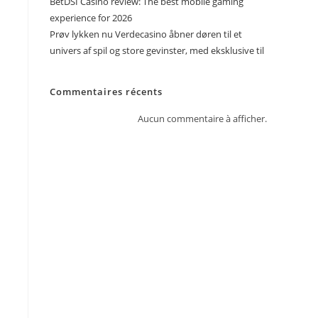
BetDSI Casino review: The best mobile gaming
experience for 2026
Prøv lykken nu Verdecasino åbner døren til et
univers af spil og store gevinster, med eksklusive til
Commentaires récents
Aucun commentaire à afficher.