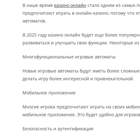
В наше время
казино онлайн
стало одним из самых п
предпочитают играть в онлайн-казино, потому что э
автоматов.
В 2025 году казино онлайн будет еще более популярн
развиваться и улучшать свои функции. Некоторые из
Многофункциональные игровые автоматы
Новые игровые автоматы будут иметь более сложные ф
делать игру более интересной и привлекательной.
Мобильное приложение
Многие игроки предпочитают играть на своих мобиль
мобильное приложение. Это будет удобно для игроков
Безопасность и аутентификация