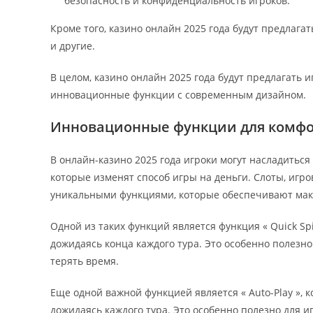
безопасность и конфиденциальность игроков.
Кроме того, казино онлайн 2025 года будут предлага
и другие.
В целом, казино онлайн 2025 года будут предлагать
инновационные функции с современным дизайном.
Инновационные функции для комфо
В онлайн-казино 2025 года игроки могут насладитьс
которые изменят способ игры на деньги. Слоты, игро
уникальными функциями, которые обеспечивают мак
Одной из таких функций является функция « Quick Spi
дожидаясь конца каждого тура. Это особенно полезно
терять время.
Еще одной важной функцией является « Auto-Play », к
дожидаясь каждого тура. Это особенно полезно для и