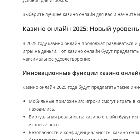
условия для игроков.
Выберите лучшее казино онлайн для вас и начните и
Казино онлайн 2025: Новый уровень
В 2025 году казино онлайн продолжат развиваться и 
игры на деньги. Топ казино онлайн будут предлагат
максимальное удовлетворение.
Инновационные функции казино онлай
Казино онлайн 2025 года будут предлагать такие ин
Мобильные приложения: игроки смогут играть в ка
находились.
Виртуальная реальность: казино онлайн будут ис
игровые опыт.
Безопасность и конфиденциальность: казино онла