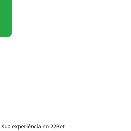
 sua experiência no 22Bet