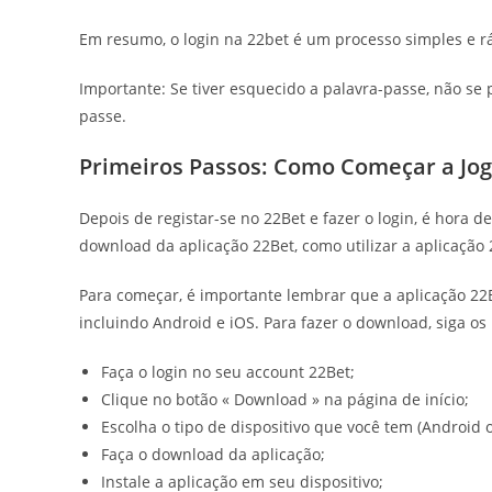
Em resumo, o login na 22bet é um processo simples e rá
Importante: Se tiver esquecido a palavra-passe, não s
passe.
Primeiros Passos: Como Começar a Jo
Depois de registar-se no 22Bet e fazer o login, é hora 
download da aplicação 22Bet, como utilizar a aplicação
Para começar, é importante lembrar que a aplicação 22B
incluindo Android e iOS. Para fazer o download, siga os
Faça o login no seu account 22Bet;
Clique no botão « Download » na página de início;
Escolha o tipo de dispositivo que você tem (Android o
Faça o download da aplicação;
Instale a aplicação em seu dispositivo;