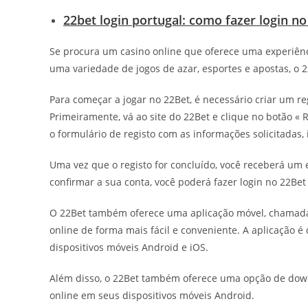
22bet login portugal: como fazer login no
Se procura um casino online que oferece uma experiên
uma variedade de jogos de azar, esportes e apostas, o 
Para começar a jogar no 22Bet, é necessário criar um reg
Primeiramente, vá ao site do 22Bet e clique no botão « 
o formulário de registo com as informações solicitadas,
Uma vez que o registo for concluído, você receberá um e
confirmar a sua conta, você poderá fazer login no 22Bet
O 22Bet também oferece uma aplicação móvel, chamada 
online de forma mais fácil e conveniente. A aplicação é
dispositivos móveis Android e iOS.
Além disso, o 22Bet também oferece uma opção de downl
online em seus dispositivos móveis Android.