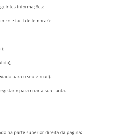
eguintes informações:
nico e fácil de lembrar);
;
);
lido);
nviado para o seu e-mail).
gistar » para criar a sua conta.
zado na parte superior direita da página;