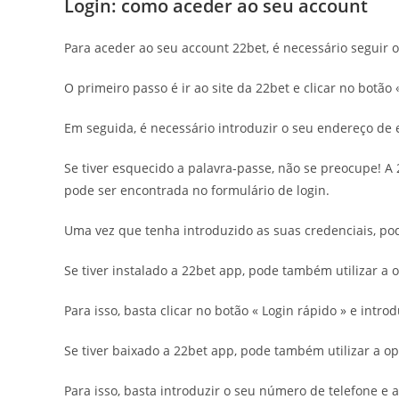
Login: como aceder ao seu account
Para aceder ao seu account 22bet, é necessário seguir o
O primeiro passo é ir ao site da 22bet e clicar no botão 
Em seguida, é necessário introduzir o seu endereço de 
Se tiver esquecido a palavra-passe, não se preocupe! 
pode ser encontrada no formulário de login.
Uma vez que tenha introduzido as suas credenciais, pod
Se tiver instalado a 22bet app, pode também utilizar a 
Para isso, basta clicar no botão « Login rápido » e intr
Se tiver baixado a 22bet app, pode também utilizar a o
Para isso, basta introduzir o seu número de telefone e 