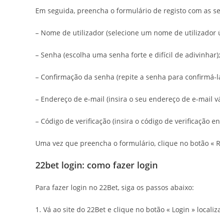
Em seguida, preencha o formulário de registo com as s
– Nome de utilizador (selecione um nome de utilizador ú
– Senha (escolha uma senha forte e difícil de adivinhar)
– Confirmação da senha (repite a senha para confirmá-la
– Endereço de e-mail (insira o seu endereço de e-mail vá
– Código de verificação (insira o código de verificação e
Uma vez que preencha o formulário, clique no botão « Re
22bet login: como fazer login
Para fazer login no 22Bet, siga os passos abaixo:
1. Vá ao site do 22Bet e clique no botão « Login » locali