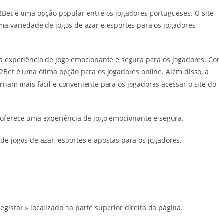
22Bet é uma opção popular entre os jogadores portugueses. O site
ma variedade de jogos de azar e esportes para os jogadores
a experiência de jogo emocionante e segura para os jogadores. C
22Bet é uma ótima opção para os jogadores online. Além disso, a
nam mais fácil e conveniente para os jogadores acessar o site do
 oferece uma experiência de jogo emocionante e segura.
e jogos de azar, esportes e apostas para os jogadores.
egistar » localizado na parte superior direita da página.