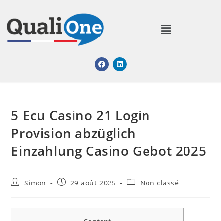
5 Ecu Casino 21 Login
Provision abzüglich
Einzahlung Casino Gebot 2025
Simon
29 août 2025
Non classé