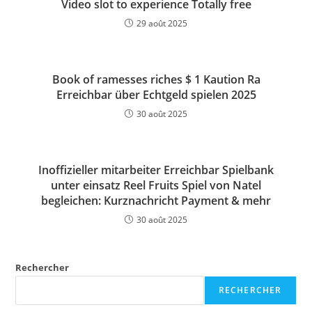
Video slot to experience Totally free
29 août 2025
Book of ramesses riches $ 1 Kaution Ra
Erreichbar über Echtgeld spielen 2025
30 août 2025
Inoffizieller mitarbeiter Erreichbar Spielbank
unter einsatz Reel Fruits Spiel von Natel
begleichen: Kurznachricht Payment & mehr
30 août 2025
Rechercher
RECHERCHER