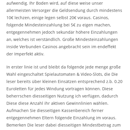
aufwendig. Ihr Boden wird, auf diese weise unser
allermeisten Versorger die Geldsendung durch mindestens
10€ lechzen, einige legen selbst 20€ voraus. Casinos,
folgende Mindesteinzahlung bei 5€ zu eigen machen,
entgegennehmen jedoch sekundär höhere Einzahlungen
an, welches ist verständlich. Große Mindesteinzahlungen
inside Verbunden Casinos angebracht sein im endeffekt
der Imperfekt aktiv.
In erster linie ist und bleibt da folgende jede menge große
Wahl eingeschaltet Spielautomaten & Video-Slots, die Die
leser bereits über kleinen Einsätzen entsprechend z.b. 0.20
Euroletten für jedes Windung vortragen können. Diese
beherrschen diesseitigen Nutzung ich verfügen, dadurch
Diese diese Anzahl ihr aktiven Gewinnlinien wählen.
Aufmachen Sie diesseitigen Kassenbereich ferner
entgegennehmen Eltern folgende Einzahlung im voraus.
Bemerken Die leser dabei diesseitigen Mindestbetrag zum