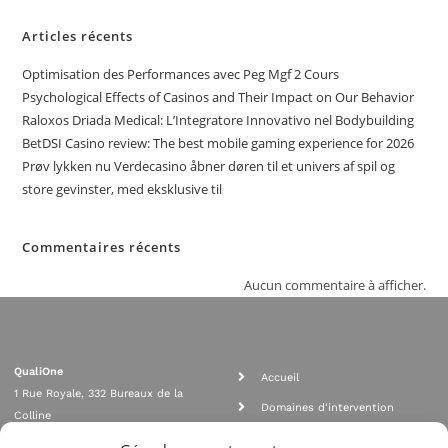
Articles récents
Optimisation des Performances avec Peg Mgf 2 Cours
Psychological Effects of Casinos and Their Impact on Our Behavior
Raloxos Driada Medical: L’Integratore Innovativo nel Bodybuilding
BetDSI Casino review: The best mobile gaming experience for 2026
Prøv lykken nu Verdecasino åbner døren til et univers af spil og
store gevinster, med eksklusive til
Commentaires récents
Aucun commentaire à afficher.
QualiOne
Accueil
1 Rue Royale, 332 Bureaux de la
Domaines d'intervention
Colline
Rejoignez nous
92210 SAINT CLOUD