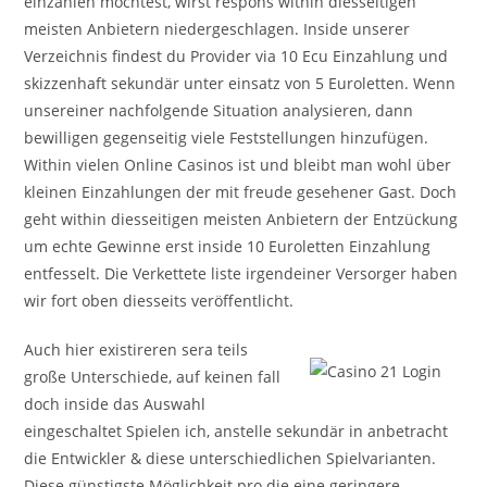
einzahlen möchtest, wirst respons within diesseitigen
meisten Anbietern niedergeschlagen. Inside unserer
Verzeichnis findest du Provider via 10 Ecu Einzahlung und
skizzenhaft sekundär unter einsatz von 5 Euroletten. Wenn
unsereiner nachfolgende Situation analysieren, dann
bewilligen gegenseitig viele Feststellungen hinzufügen.
Within vielen Online Casinos ist und bleibt man wohl über
kleinen Einzahlungen der mit freude gesehener Gast. Doch
geht within diesseitigen meisten Anbietern der Entzückung
um echte Gewinne erst inside 10 Euroletten Einzahlung
entfesselt. Die Verkettete liste irgendeiner Versorger haben
wir fort oben diesseits veröffentlicht.
Auch hier existireren sera teils
große Unterschiede, auf keinen fall
doch inside das Auswahl
eingeschaltet Spielen ich, anstelle sekundär in anbetracht
die Entwickler & diese unterschiedlichen Spielvarianten.
Diese günstigste Möglichkeit pro die eine geringere