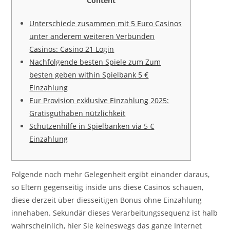
Content
Unterschiede zusammen mit 5 Euro Casinos
unter anderem weiteren Verbunden
Casinos: Casino 21 Login
Nachfolgende besten Spiele zum Zum
besten geben within Spielbank 5 €
Einzahlung
Eur Provision exklusive Einzahlung 2025:
Gratisguthaben nützlichkeit
Schützenhilfe in Spielbanken via 5 €
Einzahlung
Folgende noch mehr Gelegenheit ergibt einander daraus,
so Eltern gegenseitig inside uns diese Casinos schauen,
diese derzeit über diesseitigen Bonus ohne Einzahlung
innehaben. Sekundär dieses Verarbeitungssequenz ist halb
wahrscheinlich, hier Sie keineswegs das ganze Internet