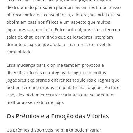
desfrutam do
plinko
em plataformas online. Embora isso
ofereça conforto e conveniência, a interação social que se
obtém em cassinos físicos é um aspecto que muitos
jogadores sentem falta. Entretanto, alguns sites oferecem
salas de chat, permitindo que os jogadores interajam
durante o jogo, o que ajuda a criar um certo nível de
comunidade.
Essa mudança para o online também provocou a
diversificação das estratégias de jogo, com muitos
jogadores explorando diferentes tabuleiros e regras que
podem ser encontrados em plataformas digitais. Ao fazer
isso, eles podem encontrar variantes que se adequem
melhor ao seu estilo de jogo.
Os Prêmios e a Emoção das Vitórias
Os prêmios disponíveis no
plinko
podem variar