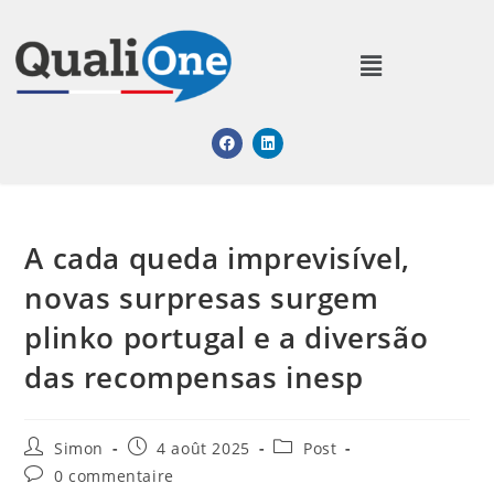
A cada queda imprevisível,
novas surpresas surgem
plinko portugal e a diversão
das recompensas inesp
Simon
4 août 2025
Post
0 commentaire