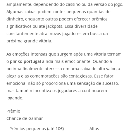
amplamente, dependendo do cassino ou da versão do jogo.
Algumas caixas podem conter pequenas quantias de
dinheiro, enquanto outras podem oferecer prêmios
significativos ou até jackpots. Essa diversidade
constantemente atrai novos jogadores em busca da
próxima grande vitória.
As emoções intensas que surgem após uma vitória tornam
o
plinko portugal
ainda mais emocionante. Quando a
bolinha finalmente aterrissa em uma caixa de alto valor, a
alegria e as comemorações são contagiosas. Esse fator
emocional não só proporciona uma sensação de sucesso,
mas também incentiva os jogadores a continuarem
jogando.
Prêmio
Chance de Ganhar
Prêmios pequenos (até 10€)
Altas