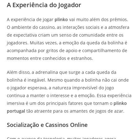
A Experiência do Jogador
A experiência de jogar
plinko
vai muito além dos prêmios.
O ambiente do cassino, as interações sociais e a atmosfera
de expectativa criam um senso de comunidade entre os
jogadores. Muitas vezes, a emoção da queda da bolinha é
acompanhada por gritos de apoio e compartilhamento de
momentos entre conhecidos e estranhos.
Além disso, a adrenalina que surge a cada queda da
bolinha é inegável. Mesmo quando a bolinha não cai onde
o jogador esperava, a natureza imprevisível do jogo
continua a manter o interesse e a emoção. Essa experiência
imersiva é um dos principais fatores que tornam o
plinko
portugal
tão atraente para os amantes de jogos de azar.
Socialização e Cassinos Online
Com o avanço da tecnologia, muitos jogadores agora