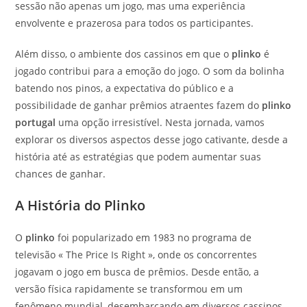
sessão não apenas um jogo, mas uma experiência
envolvente e prazerosa para todos os participantes.
Além disso, o ambiente dos cassinos em que o
plinko
é
jogado contribui para a emoção do jogo. O som da bolinha
batendo nos pinos, a expectativa do público e a
possibilidade de ganhar prêmios atraentes fazem do
plinko
portugal
uma opção irresistível. Nesta jornada, vamos
explorar os diversos aspectos desse jogo cativante, desde a
história até as estratégias que podem aumentar suas
chances de ganhar.
A História do Plinko
O
plinko
foi popularizado em 1983 no programa de
televisão « The Price Is Right », onde os concorrentes
jogavam o jogo em busca de prêmios. Desde então, a
versão física rapidamente se transformou em um
fenômeno mundial, desembarcando em diversos cassinos