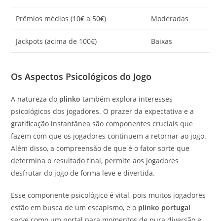
Prêmios médios (10€ a 50€)
Moderadas
Jackpots (acima de 100€)
Baixas
Os Aspectos Psicológicos do Jogo
A natureza do
plinko
também explora interesses
psicológicos dos jogadores. O prazer da expectativa e a
gratificação instantânea são componentes cruciais que
fazem com que os jogadores continuem a retornar ao jogo.
Além disso, a compreensão de que é o fator sorte que
determina o resultado final, permite aos jogadores
desfrutar do jogo de forma leve e divertida.
Esse componente psicológico é vital, pois muitos jogadores
estão em busca de um escapismo, e o
plinko portugal
serve como um portal para momentos de pura diversão e