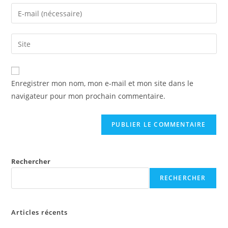
Enregistrer mon nom, mon e-mail et mon site dans le
navigateur pour mon prochain commentaire.
Rechercher
RECHERCHER
Articles récents