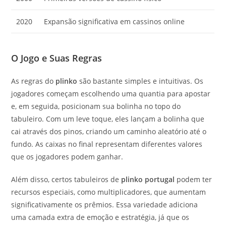
2020
Expansão significativa em cassinos online
O Jogo e Suas Regras
As regras do
plinko
são bastante simples e intuitivas. Os
jogadores começam escolhendo uma quantia para apostar
e, em seguida, posicionam sua bolinha no topo do
tabuleiro. Com um leve toque, eles lançam a bolinha que
cai através dos pinos, criando um caminho aleatório até o
fundo. As caixas no final representam diferentes valores
que os jogadores podem ganhar.
Além disso, certos tabuleiros de
plinko portugal
podem ter
recursos especiais, como multiplicadores, que aumentam
significativamente os prêmios. Essa variedade adiciona
uma camada extra de emoção e estratégia, já que os