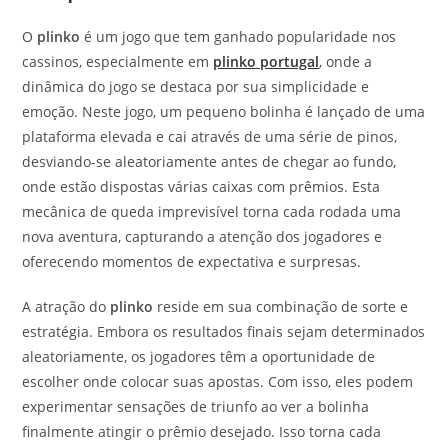
O
plinko
é um jogo que tem ganhado popularidade nos
cassinos, especialmente em
plinko portugal
, onde a
dinâmica do jogo se destaca por sua simplicidade e
emoção. Neste jogo, um pequeno bolinha é lançado de uma
plataforma elevada e cai através de uma série de pinos,
desviando-se aleatoriamente antes de chegar ao fundo,
onde estão dispostas várias caixas com prêmios. Esta
mecânica de queda imprevisível torna cada rodada uma
nova aventura, capturando a atenção dos jogadores e
oferecendo momentos de expectativa e surpresas.
A atração do
plinko
reside em sua combinação de sorte e
estratégia. Embora os resultados finais sejam determinados
aleatoriamente, os jogadores têm a oportunidade de
escolher onde colocar suas apostas. Com isso, eles podem
experimentar sensações de triunfo ao ver a bolinha
finalmente atingir o prêmio desejado. Isso torna cada