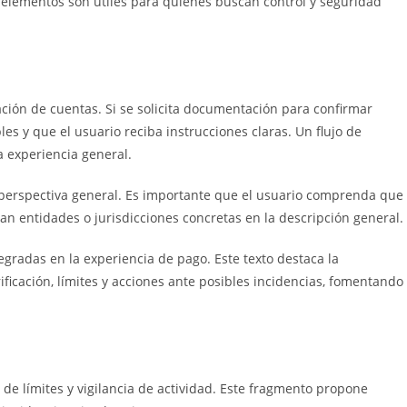
elementos son útiles para quienes buscan control y seguridad
ación de cuentas. Si se solicita documentación para confirmar
es y que el usuario reciba instrucciones claras. Un flujo de
a experiencia general.
perspectiva general. Es importante que el usuario comprenda que
can entidades o jurisdicciones concretas en la descripción general.
tegradas en la experiencia de pago. Este texto destaca la
ificación, límites y acciones ante posibles incidencias, fomentando
de límites y vigilancia de actividad. Este fragmento propone