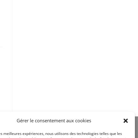
Gérer le consentement aux cookies
les meilleures expériences, nous utilisons des technologies telles que les