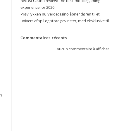
BetDSI Casino review: The best mobile gaming
experience for 2026
Prøv lykken nu Verdecasino åbner døren til et
n
univers af spil og store gevinster, med eksklusive til
Commentaires récents
Aucun commentaire à afficher.
on