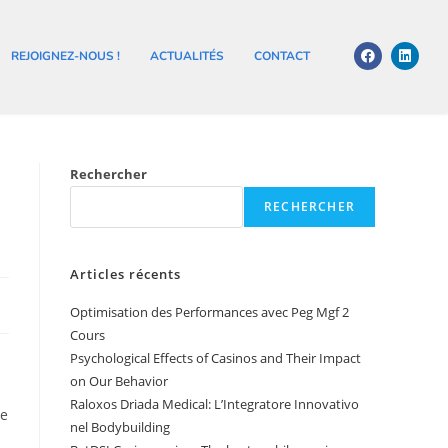
REJOIGNEZ-NOUS !
ACTUALITÉS
CONTACT
Rechercher
RECHERCHER
Articles récents
Optimisation des Performances avec Peg Mgf 2
Cours
Psychological Effects of Casinos and Their Impact
on Our Behavior
Raloxos Driada Medical: L’Integratore Innovativo
de
nel Bodybuilding