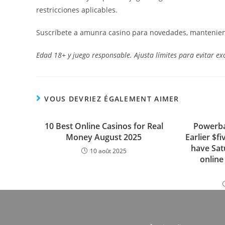
restricciones aplicables.
Suscríbete a amunra casino para novedades, manteniend
Edad 18+ y juego responsable. Ajusta límites para evitar ex
VOUS DEVRIEZ ÉGALEMENT AIMER
10 Best Online Casinos for Real
Powerba
Money August 2025
Earlier $f
have Sat
10 août 2025
online