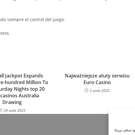
o siempre el control del juego.
cesos.
ll Jackpot Expands
Najważniejsze atuty serwisu
ive-hundred Million To
Euro Casino
urday Nights top 20
2 août 2025
 casinos Australia
Drawing
29 août 2025
Pour offrir 