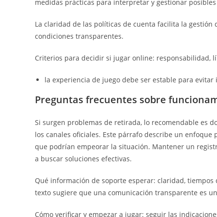
medidas prácticas para interpretar y gestionar posibles
La claridad de las políticas de cuenta facilita la gestión 
condiciones transparentes.
Criterios para decidir si jugar online: responsabilidad, 
la experiencia de juego debe ser estable para evitar
Preguntas frecuentes sobre funcionam
Si surgen problemas de retirada, lo recomendable es d
los canales oficiales. Este párrafo describe un enfoque 
que podrían empeorar la situación. Mantener un registro
a buscar soluciones efectivas.
Qué información de soporte esperar: claridad, tiempos 
texto sugiere que una comunicación transparente es una
Cómo verificar y empezar a jugar: seguir las indicacione