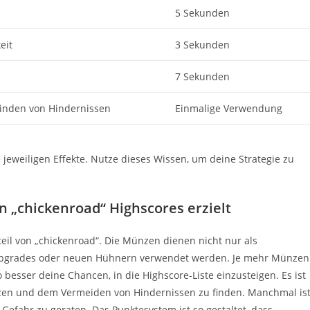
5 Sekunden
eit
3 Sekunden
7 Sekunden
inden von Hindernissen
Einmalige Verwendung
 jeweiligen Effekte. Nutze dieses Wissen, um deine Strategie zu
„chickenroad“ Highscores erzielt
il von „chickenroad“. Die Münzen dienen nicht nur als
 Upgrades oder neuen Hühnern verwendet werden. Je mehr Münzen
besser deine Chancen, in die Highscore-Liste einzusteigen. Es ist
en und dem Vermeiden von Hindernissen zu finden. Manchmal is
 Gefahr zu geraten. Das Punktesystem ist so gestaltet, dass