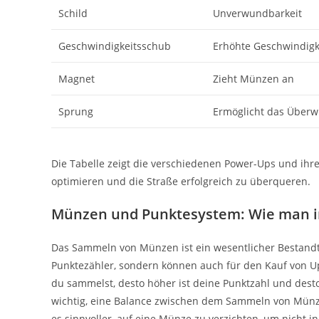
Schild
Unverwundbarkeit
Geschwindigkeitsschub
Erhöhte Geschwindigk
Magnet
Zieht Münzen an
Sprung
Ermöglicht das Überw
Die Tabelle zeigt die verschiedenen Power-Ups und ihre
optimieren und die Straße erfolgreich zu überqueren.
Münzen und Punktesystem: Wie man in 
Das Sammeln von Münzen ist ein wesentlicher Bestandte
Punktezähler, sondern können auch für den Kauf von
du sammelst, desto höher ist deine Punktzahl und desto 
wichtig, eine Balance zwischen dem Sammeln von Münz
es sinnvoller, auf eine Münze zu verzichten, um nicht in