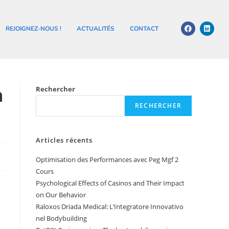
REJOIGNEZ-NOUS !
ACTUALITÉS
CONTACT
n
Rechercher
RECHERCHER
Articles récents
Optimisation des Performances avec Peg Mgf 2
Cours
Psychological Effects of Casinos and Their Impact
on Our Behavior
Raloxos Driada Medical: L’Integratore Innovativo
nel Bodybuilding