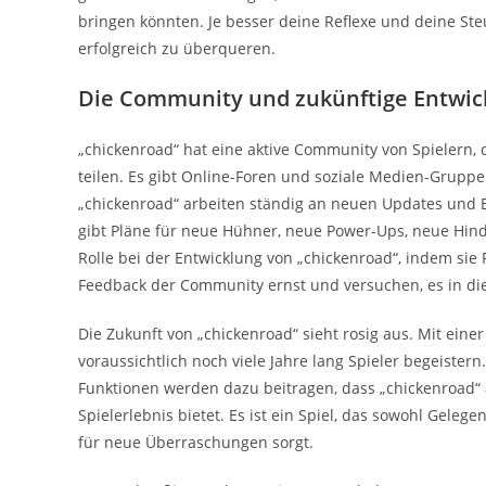
bringen könnten. Je besser deine Reflexe und deine Ste
erfolgreich zu überqueren.
Die Community und zukünftige Entwic
„chickenroad“ hat eine aktive Community von Spielern, 
teilen. Es gibt Online-Foren und soziale Medien-Gruppe
„chickenroad“ arbeiten ständig an neuen Updates und E
gibt Pläne für neue Hühner, neue Power-Ups, neue Hind
Rolle bei der Entwicklung von „chickenroad“, indem si
Feedback der Community ernst und versuchen, es in die
Die Zukunft von „chickenroad“ sieht rosig aus. Mit ein
voraussichtlich noch viele Jahre lang Spieler begeister
Funktionen werden dazu beitragen, dass „chickenroad“
Spielerlebnis bietet. Es ist ein Spiel, das sowohl Gel
für neue Überraschungen sorgt.