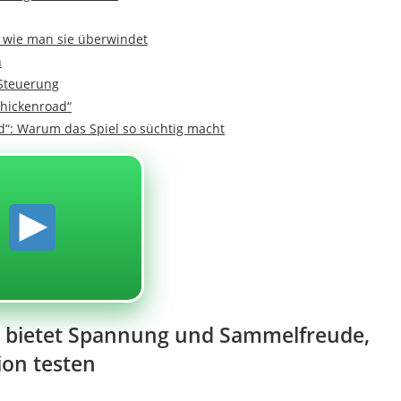
d wie man sie überwindet
n
 Steuerung
chickenroad“
d“: Warum das Spiel so süchtig macht
n
 bietet Spannung und Sammelfreude,
ion testen