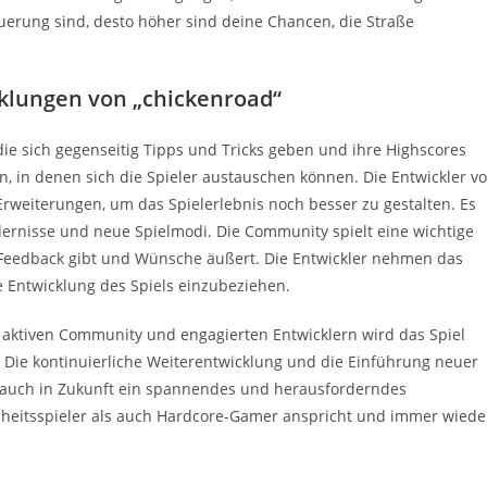
uerung sind, desto höher sind deine Chancen, die Straße
klungen von „chickenroad“
die sich gegenseitig Tipps und Tricks geben und ihre Highscores
n, in denen sich die Spieler austauschen können. Die Entwickler v
rweiterungen, um das Spielerlebnis noch besser zu gestalten. Es
ernisse und neue Spielmodi. Die Community spielt eine wichtige
e Feedback gibt und Wünsche äußert. Die Entwickler nehmen das
 Entwicklung des Spiels einzubeziehen.
er aktiven Community und engagierten Entwicklern wird das Spiel
n. Die kontinuierliche Weiterentwicklung und die Einführung neuer
 auch in Zukunft ein spannendes und herausforderndes
egenheitsspieler als auch Hardcore-Gamer anspricht und immer wiede