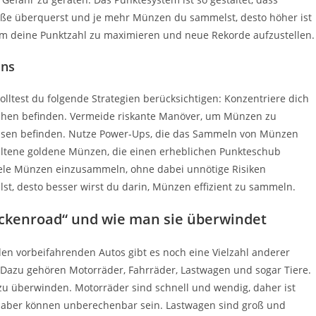
Straße überquerst und je mehr Münzen du sammelst, desto höher ist
m deine Punktzahl zu maximieren und neue Rekorde aufzustellen.
nns
ltest du folgende Strategien berücksichtigen: Konzentriere dich
ichen befinden. Vermeide riskante Manöver, um Münzen zu
nissen befinden. Nutze Power-Ups, die das Sammeln von Münzen
eltene goldene Münzen, die einen erheblichen Punkteschub
viele Münzen einzusammeln, ohne dabei unnötige Risiken
st, desto besser wirst du darin, Münzen effizient zu sammeln.
ickenroad“ und wie man sie überwindet
 den vorbeifahrenden Autos gibt es noch eine Vielzahl anderer
 Dazu gehören Motorräder, Fahrräder, Lastwagen und sogar Tiere.
 zu überwinden. Motorräder sind schnell und wendig, daher ist
r, aber können unberechenbar sein. Lastwagen sind groß und