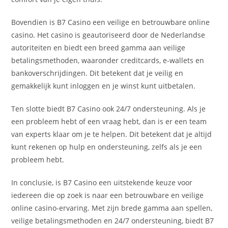
Bovendien is B7 Casino een veilige en betrouwbare online
casino. Het casino is geautoriseerd door de Nederlandse
autoriteiten en biedt een breed gamma aan veilige
betalingsmethoden, waaronder creditcards, e-wallets en
bankoverschrijdingen. Dit betekent dat je veilig en
gemakkelijk kunt inloggen en je winst kunt uitbetalen.
Ten slotte biedt B7 Casino ook 24/7 ondersteuning. Als je
een probleem hebt of een vraag hebt, dan is er een team
van experts klaar om je te helpen. Dit betekent dat je altijd
kunt rekenen op hulp en ondersteuning, zelfs als je een
probleem hebt.
In conclusie, is B7 Casino een uitstekende keuze voor
iedereen die op zoek is naar een betrouwbare en veilige
online casino-ervaring. Met zijn brede gamma aan spellen,
veilige betalingsmethoden en 24/7 ondersteuning, biedt B7