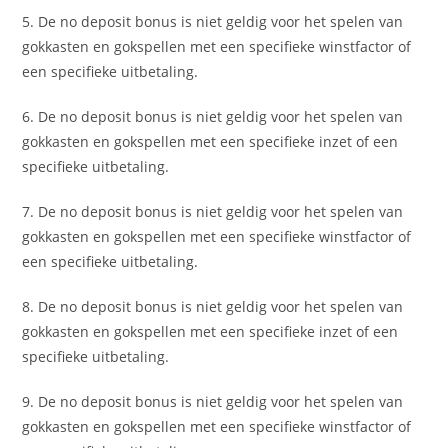
5. De no deposit bonus is niet geldig voor het spelen van
gokkasten en gokspellen met een specifieke winstfactor of
een specifieke uitbetaling.
6. De no deposit bonus is niet geldig voor het spelen van
gokkasten en gokspellen met een specifieke inzet of een
specifieke uitbetaling.
7. De no deposit bonus is niet geldig voor het spelen van
gokkasten en gokspellen met een specifieke winstfactor of
een specifieke uitbetaling.
8. De no deposit bonus is niet geldig voor het spelen van
gokkasten en gokspellen met een specifieke inzet of een
specifieke uitbetaling.
9. De no deposit bonus is niet geldig voor het spelen van
gokkasten en gokspellen met een specifieke winstfactor of