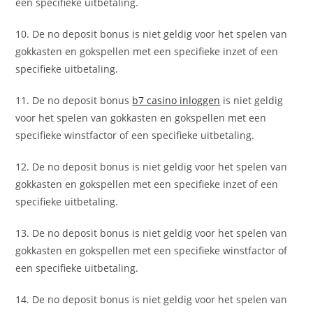
een specifieke uitbetaling.
10. De no deposit bonus is niet geldig voor het spelen van
gokkasten en gokspellen met een specifieke inzet of een
specifieke uitbetaling.
11. De no deposit bonus
b7 casino inloggen
is niet geldig
voor het spelen van gokkasten en gokspellen met een
specifieke winstfactor of een specifieke uitbetaling.
12. De no deposit bonus is niet geldig voor het spelen van
gokkasten en gokspellen met een specifieke inzet of een
specifieke uitbetaling.
13. De no deposit bonus is niet geldig voor het spelen van
gokkasten en gokspellen met een specifieke winstfactor of
een specifieke uitbetaling.
14. De no deposit bonus is niet geldig voor het spelen van