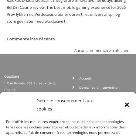
Raloxos Driada Medical: L’Integratore Innovativo nel Bodybuilding
BetDSI Casino review: The best mobile gaming experience for 2026
Prøv lykken nu Verdecasino åbner døren til et univers af spil og
store gevinster, med eksklusive til
Commentaires récents
Aucun commentaire à afficher.
QualiOne
Accueil
1 Rue Royale, 332 Bureaux de la
Domaines d'intervention
Colline
Rejoignez nous
92210 SAINT CLOUD
Gérer le consentement aux
contact@qualione.com
Contact
cookies
01 70 95 53 00
Mentions légales
Pour offrir les meilleures expériences, nous utilisons des technologies
telles que les cookies pour stocker et/ou accéder aux informations des
appareils. Le fait de consentir à ces technologies nous permettra de