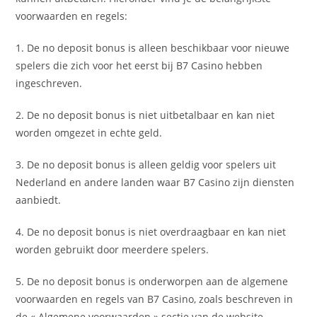
voorwaarden en regels:
1. De no deposit bonus is alleen beschikbaar voor nieuwe
spelers die zich voor het eerst bij B7 Casino hebben
ingeschreven.
2. De no deposit bonus is niet uitbetalbaar en kan niet
worden omgezet in echte geld.
3. De no deposit bonus is alleen geldig voor spelers uit
Nederland en andere landen waar B7 Casino zijn diensten
aanbiedt.
4. De no deposit bonus is niet overdraagbaar en kan niet
worden gebruikt door meerdere spelers.
5. De no deposit bonus is onderworpen aan de algemene
voorwaarden en regels van B7 Casino, zoals beschreven in
de « Algemene voorwaarden » sectie van de website.