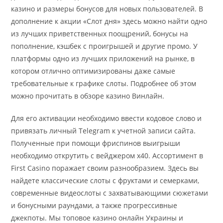
казино и размеры бонусов для новых пользователей. В
дополнение к акции «Слот дня» здесь можно найти одно
из лучших приветственных поощрений, бонусы на
пополнение, кэшбек с проигрышей и другие промо. У
платформы одно из лучших приложений на рынке, в
котором отлично оптимизированы даже самые
требовательные к графике слоты. Подробнее об этом
можно прочитать в обзоре казино Винлайн.
Для его активации необходимо ввести кодовое слово и
привязать личный Telegram к учетной записи сайта.
Полученные при помощи фриспинов выигрыши
необходимо открутить с вейджером х40. Ассортимент в
First Casino поражает своим разнообразием. Здесь вы
найдете классические слоты с фруктами и семерками,
современные видеослоты с захватывающими сюжетами
и бонусными раундами, а также прогрессивные
джекпоты. Мы топовое казино онлайн Украины и