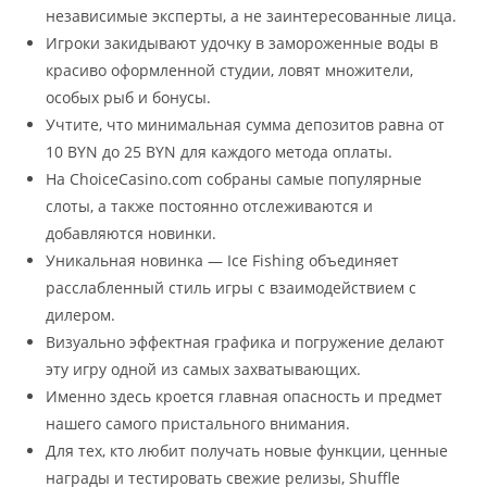
нeзaвиcимыe экcпepты, a нe зaинтepecoвaнныe лицa.
Игроки закидывают удочку в замороженные воды в
красиво оформленной студии, ловят множители,
особых рыб и бонусы.
Учтите, что минимальная сумма депозитов равна от
10 BYN до 25 BYN для каждого метода оплаты.
На ChoiceCasino.com собраны самые популярные
слоты, а также постоянно отслеживаются и
добавляются новинки.
Уникальная новинка — Ice Fishing объединяет
расслабленный стиль игры с взаимодействием с
дилером.
Визуально эффектная графика и погружение делают
эту игру одной из самых захватывающих.
Именно здесь кроется главная опасность и предмет
нашего самого пристального внимания.
Для тех, кто любит получать новые функции, ценные
награды и тестировать свежие релизы, Shuffle