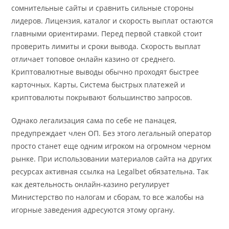
сомнительные сайты и сравнить сильные стороны
лидеров. Лицензия, каталог и скорость выплат остаются
главными ориентирами. Перед первой ставкой стоит
проверить лимиты и сроки вывода. Скорость выплат
отличает топовое онлайн казино от среднего.
Криптовалютные выводы обычно проходят быстрее
карточных. Карты, Система быстрых платежей и
криптовалюты покрывают большинство запросов.
Однако легализация сама по себе не панацея,
предупреждает член ОП. Без этого легальный оператор
просто станет еще одним игроком на огромном черном
рынке. При использовании материалов сайта на других
ресурсах активная ссылка на Legalbet обязательна. Так
как деятельность онлайн-казино регулирует
Министерство по налогам и сборам, то все жалобы на
игорные заведения адресуются этому органу.