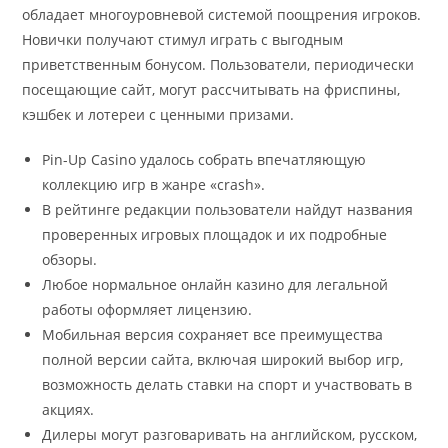
обладает многоуровневой системой поощрения игроков.
Новички получают стимул играть с выгодным
приветственным бонусом. Пользователи, периодически
посещающие сайт, могут рассчитывать на фриспины,
кэшбек и лотереи с ценными призами.
Pin-Up Casino удалось собрать впечатляющую
коллекцию игр в жанре «crash».
В рейтинге редакции пользователи найдут названия
проверенных игровых площадок и их подробные
обзоры.
Любое нормальное онлайн казино для легальной
работы оформляет лицензию.
Мобильная версия сохраняет все преимущества
полной версии сайта, включая широкий выбор игр,
возможность делать ставки на спорт и участвовать в
акциях.
Дилеры могут разговаривать на английском, русском,