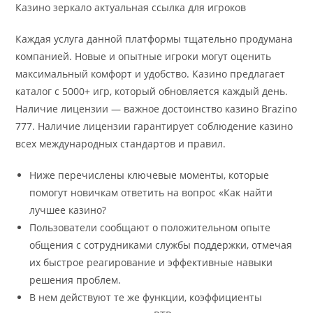
Казино зеркало актуальная ссылка для игроков
Каждая услуга данной платформы тщательно продумана
компанией. Новые и опытные игроки могут оценить
максимальный комфорт и удобство. Казино предлагает
каталог с 5000+ игр, который обновляется каждый день.
Наличие лицензии — важное достоинство казино Brazino
777. Наличие лицензии гарантирует соблюдение казино
всех международных стандартов и правил.
Ниже перечислены ключевые моменты, которые
помогут новичкам ответить на вопрос «Как найти
лучшее казино?
Пользователи сообщают о положительном опыте
общения с сотрудниками службы поддержки, отмечая
их быстрое реагирование и эффективные навыки
решения проблем.
В нем действуют те же функции, коэффициенты