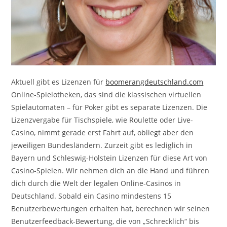
Aktuell gibt es Lizenzen für
boomerangdeutschland.com
Online-Spielotheken, das sind die klassischen virtuellen
Spielautomaten – für Poker gibt es separate Lizenzen. Die
Lizenzvergabe für Tischspiele, wie Roulette oder Live-
Casino, nimmt gerade erst Fahrt auf, obliegt aber den
jeweiligen Bundesländern. Zurzeit gibt es lediglich in
Bayern und Schleswig-Holstein Lizenzen für diese Art von
Casino-Spielen. Wir nehmen dich an die Hand und führen
dich durch die Welt der legalen Online-Casinos in
Deutschland. Sobald ein Casino mindestens 15
Benutzerbewertungen erhalten hat, berechnen wir seinen
Benutzerfeedback-Bewertung, die von „Schrecklich“ bis