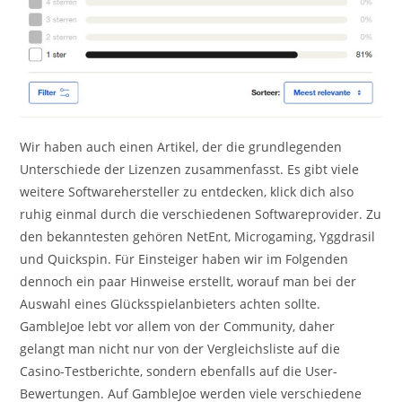
Wir haben auch einen Artikel, der die grundlegenden
Unterschiede der Lizenzen zusammenfasst. Es gibt viele
weitere Softwarehersteller zu entdecken, klick dich also
ruhig einmal durch die verschiedenen Softwareprovider. Zu
den bekanntesten gehören NetEnt, Microgaming, Yggdrasil
und Quickspin. Für Einsteiger haben wir im Folgenden
dennoch ein paar Hinweise erstellt, worauf man bei der
Auswahl eines Glücksspielanbieters achten sollte.
GambleJoe lebt vor allem von der Community, daher
gelangt man nicht nur von der Vergleichsliste auf die
Casino-Testberichte, sondern ebenfalls auf die User-
Bewertungen. Auf GambleJoe werden viele verschiedene