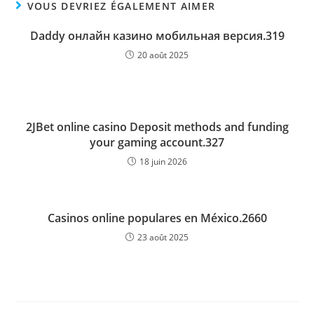
VOUS DEVRIEZ ÉGALEMENT AIMER
Daddy онлайн казино мобильная версия.319
20 août 2025
2JBet online casino Deposit methods and funding
your gaming account.327
18 juin 2026
Casinos online populares en México.2660
23 août 2025