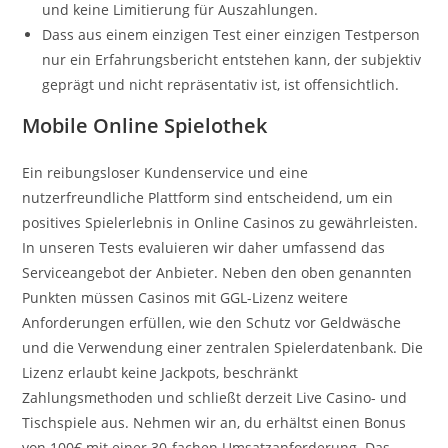
und keine Limitierung für Auszahlungen.
Dass aus einem einzigen Test einer einzigen Testperson
nur ein Erfahrungsbericht entstehen kann, der subjektiv
geprägt und nicht repräsentativ ist, ist offensichtlich.
Mobile Online Spielothek
Ein reibungsloser Kundenservice und eine
nutzerfreundliche Plattform sind entscheidend, um ein
positives Spielerlebnis in Online Casinos zu gewährleisten.
In unseren Tests evaluieren wir daher umfassend das
Serviceangebot der Anbieter. Neben den oben genannten
Punkten müssen Casinos mit GGL-Lizenz weitere
Anforderungen erfüllen, wie den Schutz vor Geldwäsche
und die Verwendung einer zentralen Spielerdatenbank. Die
Lizenz erlaubt keine Jackpots, beschränkt
Zahlungsmethoden und schließt derzeit Live Casino- und
Tischspiele aus. Nehmen wir an, du erhältst einen Bonus
von 100€ mit einer 30-fachen Umsatzanforderung. Das