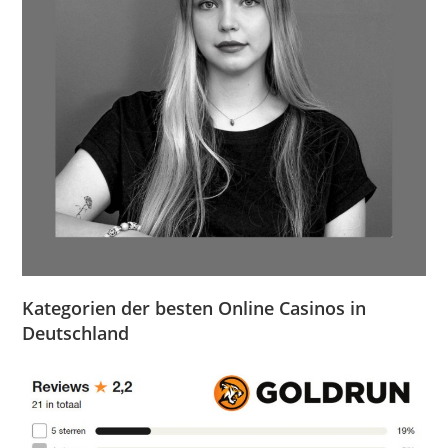
Kategorien der besten Online Casinos in
Deutschland