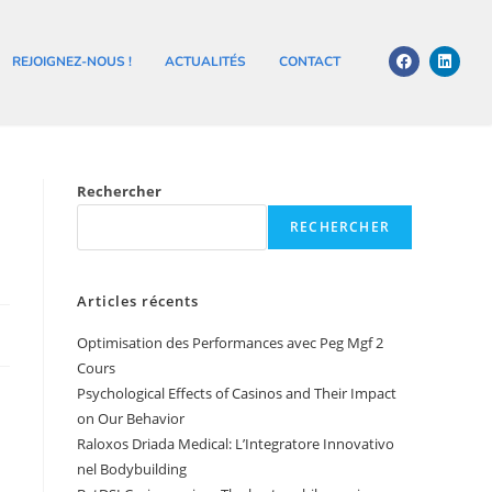
REJOIGNEZ-NOUS !
ACTUALITÉS
CONTACT
Rechercher
RECHERCHER
Articles récents
Optimisation des Performances avec Peg Mgf 2
Cours
Psychological Effects of Casinos and Their Impact
on Our Behavior
Raloxos Driada Medical: L’Integratore Innovativo
nel Bodybuilding