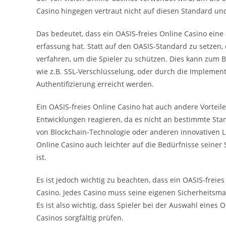
Casino hingegen vertraut nicht auf diesen Standard un
Das bedeutet, dass ein OASIS-freies Online Casino ein
erfassung hat. Statt auf den OASIS-Standard zu setzen, 
verfahren, um die Spieler zu schützen. Dies kann zum 
wie z.B. SSL-Verschlüsselung, oder durch die Implemen
Authentifizierung erreicht werden.
Ein OASIS-freies Online Casino hat auch andere Vorteil
Entwicklungen reagieren, da es nicht an bestimmte St
von Blockchain-Technologie oder anderen innovativen L
Online Casino auch leichter auf die Bedürfnisse seiner
ist.
Es ist jedoch wichtig zu beachten, dass ein OASIS-freies
Casino. Jedes Casino muss seine eigenen Sicherheitsma
Es ist also wichtig, dass Spieler bei der Auswahl eine
Casinos sorgfältig prüfen.