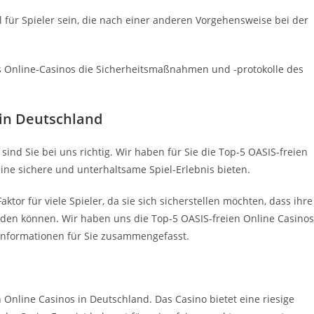
l für Spieler sein, die nach einer anderen Vorgehensweise bei der
nes Online-Casinos die Sicherheitsmaßnahmen und -protokolle des
 in Deutschland
ind Sie bei uns richtig. Wir haben für Sie die Top-5 OASIS-freien
eine sichere und unterhaltsame Spiel-Erlebnis bieten.
ktor für viele Spieler, da sie sich sicherstellen möchten, dass ihre
en können. Wir haben uns die Top-5 OASIS-freien Online Casinos
Informationen für Sie zusammengefasst.
 Online Casinos in Deutschland. Das Casino bietet eine riesige