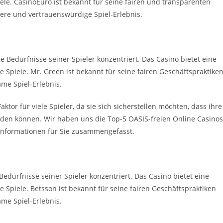
ele. CasinoEuro ist bekannt für seine fairen und transparenten
here und vertrauenswürdige Spiel-Erlebnis.
ie Bedürfnisse seiner Spieler konzentriert. Das Casino bietet eine
ie Spiele. Mr. Green ist bekannt für seine fairen Geschäftspraktike
ame Spiel-Erlebnis.
ktor für viele Spieler, da sie sich sicherstellen möchten, dass ihre
en können. Wir haben uns die Top-5 OASIS-freien Online Casinos
Informationen für Sie zusammengefasst.
 Bedürfnisse seiner Spieler konzentriert. Das Casino bietet eine
ie Spiele. Betsson ist bekannt für seine fairen Geschäftspraktiken
ame Spiel-Erlebnis.