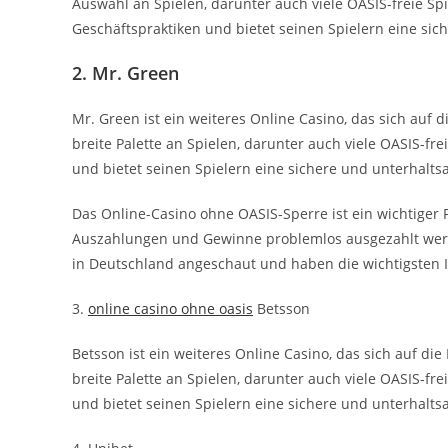
Auswahl an Spielen, darunter auch viele OASIS-freie Spi
Geschäftspraktiken und bietet seinen Spielern eine sic
2. Mr. Green
Mr. Green ist ein weiteres Online Casino, das sich auf d
breite Palette an Spielen, darunter auch viele OASIS-fre
und bietet seinen Spielern eine sichere und unterhalts
Das Online-Casino ohne OASIS-Sperre ist ein wichtiger Fa
Auszahlungen und Gewinne problemlos ausgezahlt werd
in Deutschland angeschaut und haben die wichtigsten 
3.
online casino ohne oasis
Betsson
Betsson ist ein weiteres Online Casino, das sich auf die
breite Palette an Spielen, darunter auch viele OASIS-fre
und bietet seinen Spielern eine sichere und unterhalts