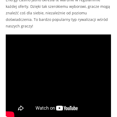
każdej oferty. Dzięki tak szerokiemu wyborowi, gracze mogą
znaleźć coś dla siebie, niezależnie od poziomu
doświadczenia. To bardzo popularny typ rywalizacji wśród
naszych graczy!