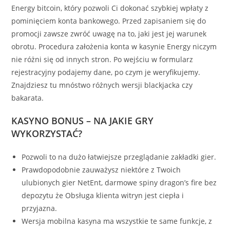
Energy bitcoin, który pozwoli Ci dokonać szybkiej wpłaty z
pominięciem konta bankowego. Przed zapisaniem się do
promocji zawsze zwróć uwagę na to, jaki jest jej warunek
obrotu. Procedura założenia konta w kasynie Energy niczym
nie różni się od innych stron. Po wejściu w formularz
rejestracyjny podajemy dane, po czym je weryfikujemy.
Znajdziesz tu mnóstwo różnych wersji blackjacka czy
bakarata.
KASYNO BONUS – NA JAKIE GRY
WYKORZYSTAĆ?
Pozwoli to na dużo łatwiejsze przeglądanie zakładki gier.
Prawdopodobnie zauważysz niektóre z Twoich
ulubionych gier NetEnt, darmowe spiny dragon’s fire bez
depozytu że Obsługa klienta witryn jest ciepła i
przyjazna.
Wersja mobilna kasyna ma wszystkie te same funkcje, z