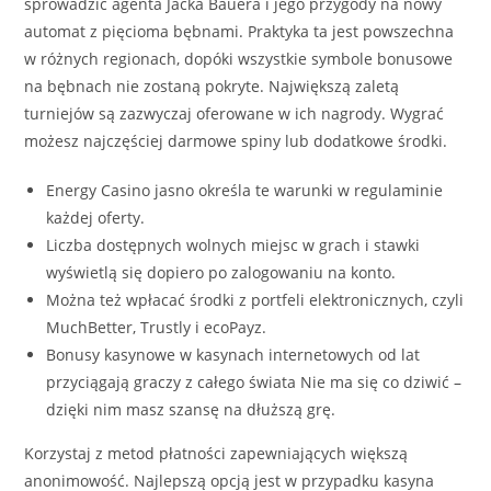
sprowadzić agenta Jacka Bauera i jego przygody na nowy
automat z pięcioma bębnami. Praktyka ta jest powszechna
w różnych regionach, dopóki wszystkie symbole bonusowe
na bębnach nie zostaną pokryte. Największą zaletą
turniejów są zazwyczaj oferowane w ich nagrody. Wygrać
możesz najczęściej darmowe spiny lub dodatkowe środki.
Energy Casino jasno określa te warunki w regulaminie
każdej oferty.
Liczba dostępnych wolnych miejsc w grach i stawki
wyświetlą się dopiero po zalogowaniu na konto.
Można też wpłacać środki z portfeli elektronicznych, czyli
MuchBetter, Trustly i ecoPayz.
Bonusy kasynowe w kasynach internetowych od lat
przyciągają graczy z całego świata Nie ma się co dziwić –
dzięki nim masz szansę na dłuższą grę.
Korzystaj z metod płatności zapewniających większą
anonimowość. Najlepszą opcją jest w przypadku kasyna