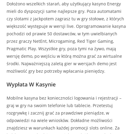
Dołożono wszelkich starań, aby użytkujący kasyno Energy
mieli do dyspozycji same najlepsze gry. Poza automatami
czy slotami z jackpotem zagrasz tu w gry stołowe, z których
większość występuje w wersji live. Oprogramowanie kasyna
pochodzi od prawie 50 dostawców, w tym uwielbianych
przez graczy NetEnt, Microgaming, Red Tiger Gaming,
Pragmatic Play. Wszystkie gry, poza tymi na żywo, mają
wersję demo, po wejściu w którą można grać za wirtualne
środki. Najważniejszą zaletą gier w wersjach demo jest
możliwość gry bez potrzeby wpłacania pieniędzy.
Wypłata W Kasynie
Mobilne kasyna bez konieczności logowania i rejestracji –
graj w gry na swoim telefonie lub tablecie. Przetestuj
rozgrywkę i zacznij grać za prawdziwe pieniądze, w
odpowiedzi na wiele wniosków. Dokładne możliwości
znajdziesz w warunkach każdej promocji slots online. Za