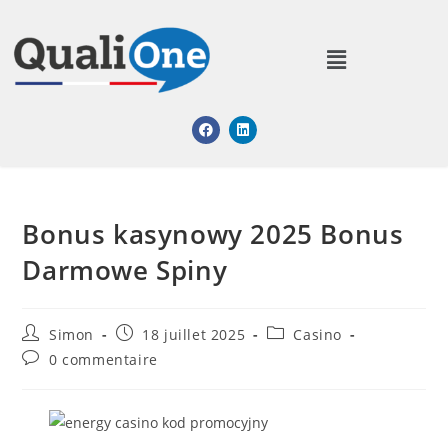
Bonus kasynowy 2025 Bonus
Darmowe Spiny
Simon
18 juillet 2025
Casino
0 commentaire