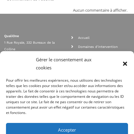
Aucun commentaire à afficher.
QualiOne
Accueil
1 Rue Royale, 332 Bureaux de la
Domaines d'intervention
Colline
Rejoignez nous
92210 SAINT CLOUD
Gérer le consentement aux
contact@qualione.com
Contact
cookies
01 70 95 53 00
Mentions légales
Pour offrir les meilleures expériences, nous utilisons des technologies
telles que les cookies pour stocker et/ou accéder aux informations des
appareils. Le fait de consentir à ces technologies nous permettra de
traiter des données telles que le comportement de navigation ou les ID
uniques sur ce site. Le fait de ne pas consentir ou de retirer son
consentement peut avoir un effet négatif sur certaines caractéristiques
et fonctions.
Agrément Orias n°08 040 890, conformité PCI_DSS, respect directives ACP
AMF
Accepter