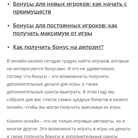
Бонусы для новых игроков: как начать с
преимуществ
Бонусы для постоянных игроков: как
получать максимум от игры
Как получить бонус на депозит?
В онлайн-казино сегодня трудно найти игроков, которые
не интересуются бонусами. И это не удивительно,
потому что бонусы – это возможность получить
дополнительные деньги для игры, а также
дополнительные шансы выиграть. В этом году мы
собрали для вас список самых щедрых бонусов в казино
онлайн, чтобы вы могли получить максимум из игры.
Казино онлайн – это не только игровые автоматы, но и
многое другое. Это возможность играть в игры на деньги,
а также получать бонусы и дополнительные шансы