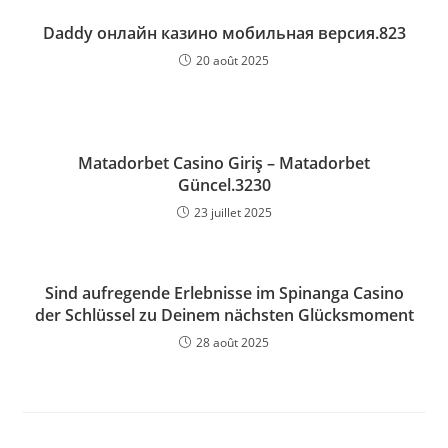
Daddy онлайн казино мобильная версия.823
20 août 2025
Matadorbet Casino Giriş – Matadorbet
Güncel.3230
23 juillet 2025
Sind aufregende Erlebnisse im Spinanga Casino
der Schlüssel zu Deinem nächsten Glücksmoment
28 août 2025