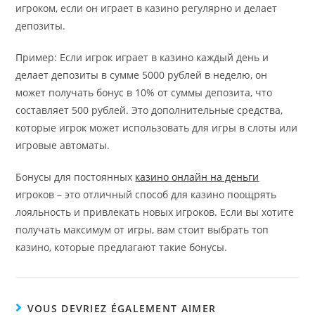
игроком, если он играет в казино регулярно и делает
депозиты.
Пример: Если игрок играет в казино каждый день и
делает депозиты в сумме 5000 рублей в неделю, он
может получать бонус в 10% от суммы депозита, что
составляет 500 рублей. Это дополнительные средства,
которые игрок может использовать для игры в слоты или
игровые автоматы.
Бонусы для постоянных
казино онлайн на деньги
игроков – это отличный способ для казино поощрять
лояльность и привлекать новых игроков. Если вы хотите
получать максимум от игры, вам стоит выбрать топ
казино, которые предлагают такие бонусы.
VOUS DEVRIEZ ÉGALEMENT AIMER