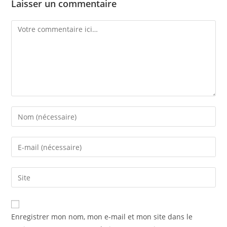
Laisser un commentaire
Enregistrer mon nom, mon e-mail et mon site dans le