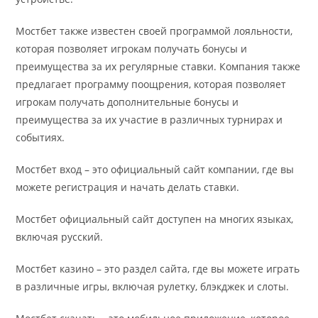
Мостбет также известен своей программой лояльности,
которая позволяет игрокам получать бонусы и
преимущества за их регулярные ставки. Компания также
предлагает программу поощрения, которая позволяет
игрокам получать дополнительные бонусы и
преимущества за их участие в различных турнирах и
событиях.
Мостбет вход – это официальный сайт компании, где вы
можете регистрация и начать делать ставки.
Мостбет официальный сайт доступен на многих языках,
включая русский.
Мостбет казино – это раздел сайта, где вы можете играть
в различные игры, включая рулетку, блэкджек и слоты.