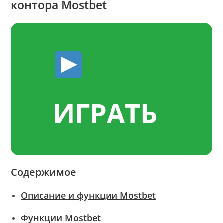
контора Mostbet
ИГРАТЬ
Содержимое
Описание и функции Mostbet
Функции Mostbet