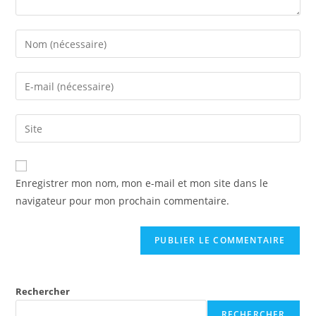
Enregistrer mon nom, mon e-mail et mon site dans le
navigateur pour mon prochain commentaire.
Rechercher
RECHERCHER