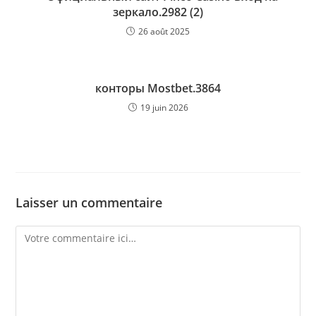
зеркало.2982 (2)
26 août 2025
конторы Mostbet.3864
19 juin 2026
Laisser un commentaire