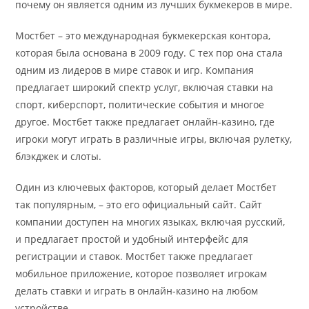
почему он является одним из лучших букмекеров в мире.
Мостбет – это международная букмекерская контора,
которая была основана в 2009 году. С тех пор она стала
одним из лидеров в мире ставок и игр. Компания
предлагает широкий спектр услуг, включая ставки на
спорт, киберспорт, политические события и многое
другое. Мостбет также предлагает онлайн-казино, где
игроки могут играть в различные игры, включая рулетку,
блэкджек и слоты.
Один из ключевых факторов, который делает Мостбет
так популярным, – это его официальный сайт. Сайт
компании доступен на многих языках, включая русский,
и предлагает простой и удобный интерфейс для
регистрации и ставок. Мостбет также предлагает
мобильное приложение, которое позволяет игрокам
делать ставки и играть в онлайн-казино на любом
устройстве.