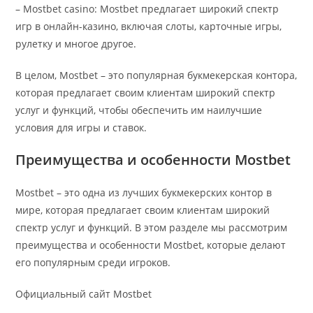
– Mostbet casino: Mostbet предлагает широкий спектр
игр в онлайн-казино, включая слоты, карточные игры,
рулетку и многое другое.
В целом, Mostbet – это популярная букмекерская контора,
которая предлагает своим клиентам широкий спектр
услуг и функций, чтобы обеспечить им наилучшие
условия для игры и ставок.
Преимущества и особенности Mostbet
Mostbet – это одна из лучших букмекерских контор в
мире, которая предлагает своим клиентам широкий
спектр услуг и функций. В этом разделе мы рассмотрим
преимущества и особенности Mostbet, которые делают
его популярным среди игроков.
Официальный сайт Mostbet