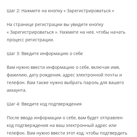
Шаг 2: Нажмите на кнопку « Зарегистрироваться »
На странице регистрации вы увидите кнопку
« Зарегистрироваться ». Нажмите на нее, чтобы начать
процесс регистрации.
Шаг 3: Введите информацию о себе
Вам нужно ввести информацию о себе, включая имя,
фамилию, дату рождения, адрес электронной почты и
телефон. Вам также нужно выбрать пароль для вашего
аккаунта.
Шаг 4: Введите код подтверждения
После ввода информации о себе, вам будет отправлен
код подтверждения на ваш электронный адрес или
телефон. Вам нужно ввести этот код, чтобы подтвердить