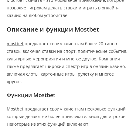
Мостбет скачать – это мобильное приложение, которое
позволяет игрокам делать ставки и играть в онлайн-
казино на любом устройстве.
Описание и функции Mostbet
mostbet
предлагает своим клиентам более 20 типов
ставок, включая ставки на спорт, политические события,
культурные мероприятия и многое другое. Компания
также предлагает широкий спектр игр в онлайн-казино,
включая слоты, карточные игры, рулетку и многое
другое.
Функции Mostbet
Mostbet предлагает своим клиентам несколько функций,
которые делают ее более привлекательной для игроков.
Некоторые из этих функций включают: