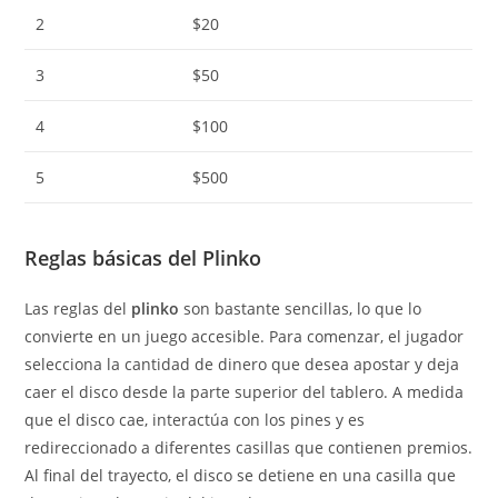
2
$20
3
$50
4
$100
5
$500
Reglas básicas del Plinko
Las reglas del
plinko
son bastante sencillas, lo que lo
convierte en un juego accesible. Para comenzar, el jugador
selecciona la cantidad de dinero que desea apostar y deja
caer el disco desde la parte superior del tablero. A medida
que el disco cae, interactúa con los pines y es
redireccionado a diferentes casillas que contienen premios.
Al final del trayecto, el disco se detiene en una casilla que