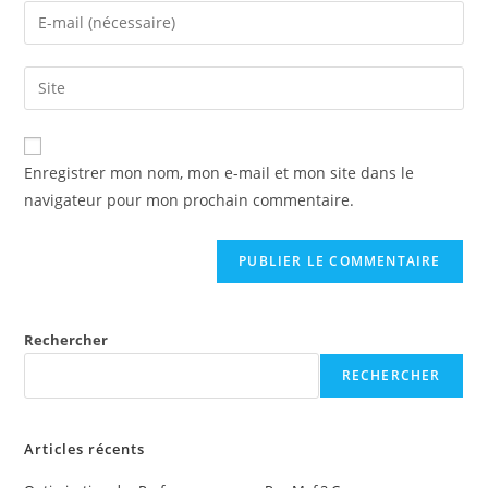
Enregistrer mon nom, mon e-mail et mon site dans le
navigateur pour mon prochain commentaire.
Rechercher
RECHERCHER
Articles récents