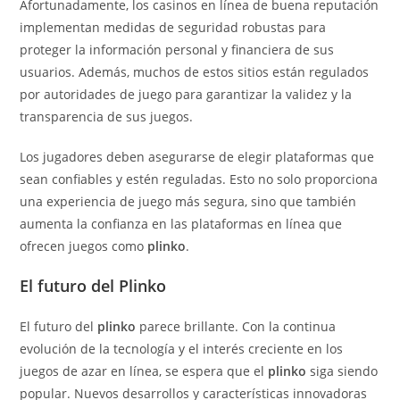
Afortunadamente, los casinos en línea de buena reputación
implementan medidas de seguridad robustas para
proteger la información personal y financiera de sus
usuarios. Además, muchos de estos sitios están regulados
por autoridades de juego para garantizar la validez y la
transparencia de sus juegos.
Los jugadores deben asegurarse de elegir plataformas que
sean confiables y estén reguladas. Esto no solo proporciona
una experiencia de juego más segura, sino que también
aumenta la confianza en las plataformas en línea que
ofrecen juegos como
plinko
.
El futuro del Plinko
El futuro del
plinko
parece brillante. Con la continua
evolución de la tecnología y el interés creciente en los
juegos de azar en línea, se espera que el
plinko
siga siendo
popular. Nuevos desarrollos y características innovadoras