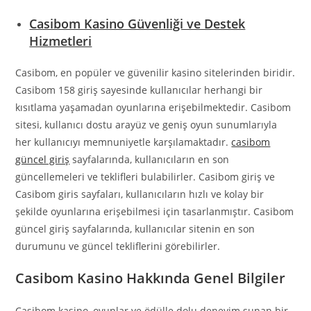
Casibom Kasino Güvenliği ve Destek
Hizmetleri
Casibom, en popüler ve güvenilir kasino sitelerinden biridir.
Casibom 158 giriş sayesinde kullanıcılar herhangi bir
kısıtlama yaşamadan oyunlarına erişebilmektedir. Casibom
sitesi, kullanıcı dostu arayüz ve geniş oyun sunumlarıyla
her kullanıcıyı memnuniyetle karşılamaktadır.
casibom
güncel giriş
sayfalarında, kullanıcıların en son
güncellemeleri ve teklifleri bulabilirler. Casibom giriş ve
Casibom giris sayfaları, kullanıcıların hızlı ve kolay bir
şekilde oyunlarına erişebilmesi için tasarlanmıştır. Casibom
güncel giriş sayfalarında, kullanıcılar sitenin en son
durumunu ve güncel tekliflerini görebilirler.
Casibom Kasino Hakkında Genel Bilgiler
Casibom kasino, oyunlar ve ödülle dolu deneyim sunan bir