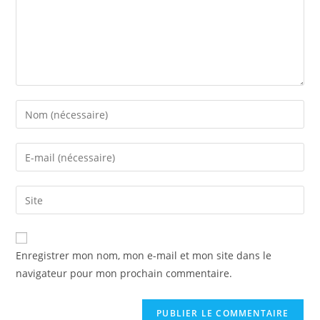
Enregistrer mon nom, mon e-mail et mon site dans le
navigateur pour mon prochain commentaire.