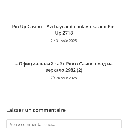
Pin Up Casino – Azrbaycanda onlayn kazino Pin-
Up.2718
31 août 2025
– Официальный сайт Pinco Casino вход на
зеркало.2982 (2)
26 août 2025
Laisser un commentaire