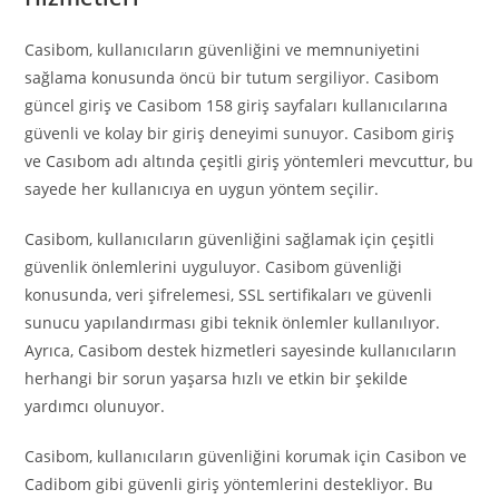
Casibom, kullanıcıların güvenliğini ve memnuniyetini
sağlama konusunda öncü bir tutum sergiliyor. Casibom
güncel giriş ve Casibom 158 giriş sayfaları kullanıcılarına
güvenli ve kolay bir giriş deneyimi sunuyor. Casibom giriş
ve Casıbom adı altında çeşitli giriş yöntemleri mevcuttur, bu
sayede her kullanıcıya en uygun yöntem seçilir.
Casibom, kullanıcıların güvenliğini sağlamak için çeşitli
güvenlik önlemlerini uyguluyor. Casibom güvenliği
konusunda, veri şifrelemesi, SSL sertifikaları ve güvenli
sunucu yapılandırması gibi teknik önlemler kullanılıyor.
Ayrıca, Casibom destek hizmetleri sayesinde kullanıcıların
herhangi bir sorun yaşarsa hızlı ve etkin bir şekilde
yardımcı olunuyor.
Casibom, kullanıcıların güvenliğini korumak için Casibon ve
Cadibom gibi güvenli giriş yöntemlerini destekliyor. Bu