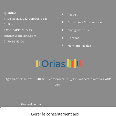
QualiOne
Accueil
1 Rue Royale, 332 Bureaux de la
Domaines d'intervention
Colline
Rejoignez nous
92210 SAINT CLOUD
contact@qualione.com
Contact
01 70 95 53 00
Mentions légales
Agrément Orias n°08 040 890, conformité PCI_DSS, respect directives ACP
AMF
Site réalisé par
Gérer le consentement aux