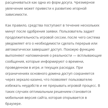
расцениваться как одна из форм досуга. Чрезмерное
увлечение может привести к развитию игорной
зависимости.
Как правило, средства поступают в течение нескольких
минут после одобрения заявки. Пользователь задает
продолжительность игровой сессии, после чего система
уведомляет его о необходимости сделать перерыв или
автоматически завершает доступ. Похожую функцию
выполняют напоминания о реальности — всплывающие
сообщения, которые информируют о времени,
проведенном в игре, и текущих расходах. При
ограничениях основного домена доступ сохраняется
через зеркало казино, что позволяет пользователю
избежать неудобств и не прерывать игровой процесс. В
таких случаях оптимальным решением становится
мобильная версия сайта, которая открывается в
браузере.