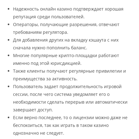
Надежность онлайн казино подтверждает хорошая
репутация среди пользователей.
Операторы, получающие разрешения, отвечают
требованиям регулятора.
Для добавления других на вкладку кэшаута с них
сначала нужно пополнить баланс.
Многие популярные крипто-площадки работают
именно под этой юрисдикцией.
Также клиенты получают регулярные привилегии и
преимущества за активность.
Пользователь задает продолжительность игровой
сессии, после чего система уведомляет его о
необходимости сделать перерыв или автоматически
завершает доступ.
Если верно последнее, то о лицензии можно даже не
беспокоиться, так как играть в таком казино
однозначно не следует.