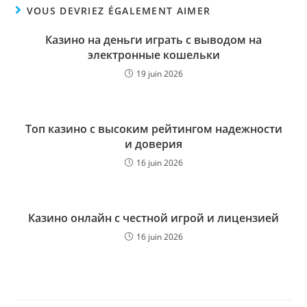
VOUS DEVRIEZ ÉGALEMENT AIMER
Казино на деньги играть с выводом на
электронные кошельки
19 juin 2026
Топ казино с высоким рейтингом надежности
и доверия
16 juin 2026
Казино онлайн с честной игрой и лицензией
16 juin 2026