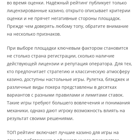
во время оценки. Надёжный рейтинг публикует только
лицензированные казино, открыто описывает критерии
оценки и не прячет негативные стороны площадок.
Прежде чем доверять любому топу, обратите внимание
на несколько признаков.
При выборе площадки ключевым фактором становится
не столько страна регистрации, сколько наличие
действующей лицензии и репутация оператора. Для тех,
кто предпочитает стратегию и классическую атмосферу
казино, доступны настольные игры. Рулетка, блэкджек и
различные виды покера представлены в десятках
вариантов с разными правилами и лимитами ставок.
Такие игры требуют большего вовлечения и понимания
механики, однако дают игроку возможность влиять на
результат своими решениями.
ТОП рейтинг включает лучшие казино для игры на