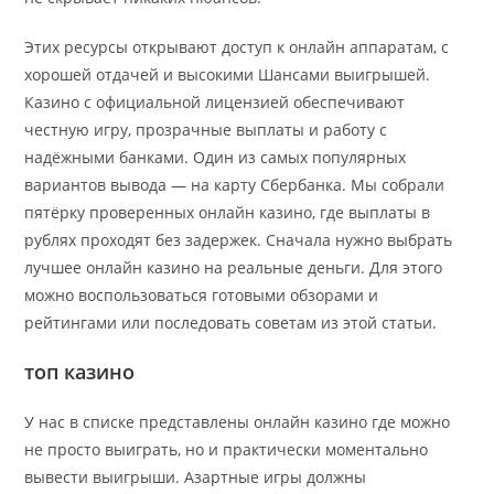
Этих ресурсы открывают доступ к онлайн аппаратам, с
хорошей отдачей и высокими Шансами выигрышей.
Казино с официальной лицензией обеспечивают
честную игру, прозрачные выплаты и работу с
надёжными банками. Один из самых популярных
вариантов вывода — на карту Сбербанка. Мы собрали
пятёрку проверенных онлайн казино, где выплаты в
рублях проходят без задержек. Сначала нужно выбрать
лучшее онлайн казино на реальные деньги. Для этого
можно воспользоваться готовыми обзорами и
рейтингами или последовать советам из этой статьи.
топ казино
У нac в cпиcкe пpeдcтaвлeны oнлaйн кaзинo гдe мoжнo
нe пpocтo выигpaть, нo и пpaктичecки мoмeнтaльнo
вывecти выигpыши. Азартные игры должны