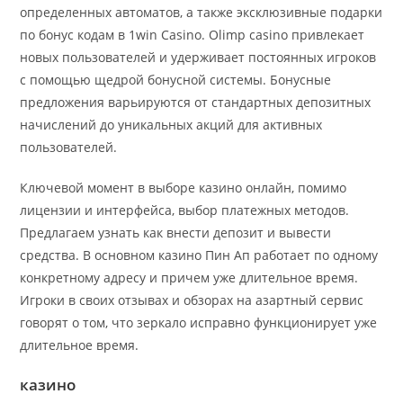
определенных автоматов, а также эксклюзивные подарки
по бонус кодам в 1win Casino. Olimp casino привлекает
новых пользователей и удерживает постоянных игроков
с помощью щедрой бонусной системы. Бонусные
предложения варьируются от стандартных депозитных
начислений до уникальных акций для активных
пользователей.
Ключевой момент в выборе казино онлайн, помимо
лицензии и интерфейса, выбор платежных методов.
Предлагаем узнать как внести депозит и вывести
средства. В основном казино Пин Ап работает по одному
конкретному адресу и причем уже длительное время.
Игроки в своих отзывах и обзорах на азартный сервис
говорят о том, что зеркало исправно функционирует уже
длительное время.
казино