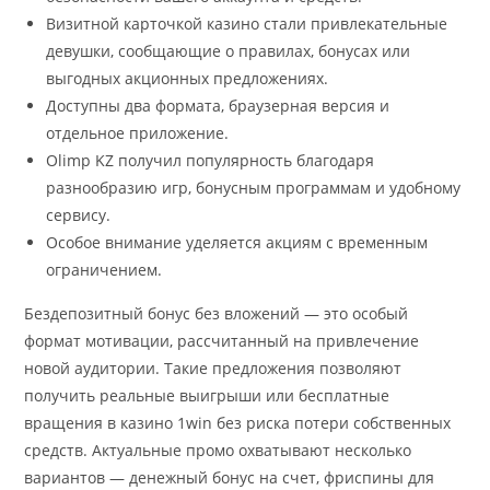
Визитной карточкой казино стали привлекательные
девушки, сообщающие о правилах, бонусах или
выгодных акционных предложениях.
Доступны два формата, браузерная версия и
отдельное приложение.
Olimp KZ получил популярность благодаря
разнообразию игр, бонусным программам и удобному
сервису.
Особое внимание уделяется акциям с временным
ограничением.
Бездепозитный бонус без вложений — это особый
формат мотивации, рассчитанный на привлечение
новой аудитории. Такие предложения позволяют
получить реальные выигрыши или бесплатные
вращения в казино 1win без риска потери собственных
средств. Актуальные промо охватывают несколько
вариантов — денежный бонус на счет, фриспины для