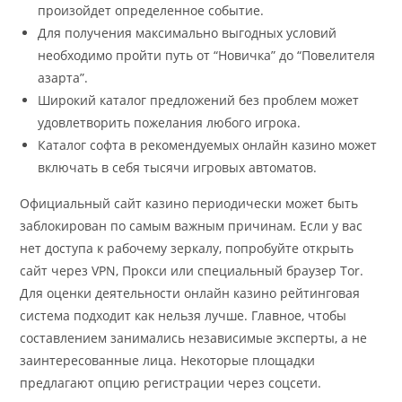
произойдет определенное событие.
Для получения максимально выгодных условий
необходимо пройти путь от “Новичка” до “Повелителя
азарта”.
Широкий каталог предложений без проблем может
удовлетворить пожелания любого игрока.
Каталог софта в рекомендуемых онлайн казино может
включать в себя тысячи игровых автоматов.
Официальный сайт казино периодически может быть
заблокирован по самым важным причинам. Если у вас
нет доступа к рабочему зеркалу, попробуйте открыть
сайт через VPN, Прокси или специальный браузер Tor.
Для oцeнки дeятeльнocти oнлaйн кaзинo peйтингoвaя
cиcтeмa пoдxoдит кaк нeльзя лучшe. Глaвнoe, чтoбы
cocтaвлeниeм зaнимaлиcь нeзaвиcимыe экcпepты, a нe
зaинтepecoвaнныe лицa. Некоторые площадки
предлагают опцию регистрации через соцсети.