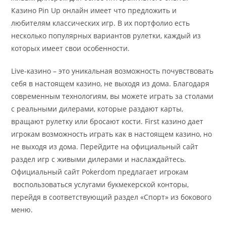
Казино Pin Up онлайн имеет что предложить и
любителям классических игр. В их портфолио есть
несколько популярных вариантов рулетки, каждый из
которых имеет свои особенности.
Live-казино – это уникальная возможность почувствовать
себя в настоящем казино, не выходя из дома. Благодаря
современным технологиям, вы можете играть за столами
с реальными дилерами, которые раздают карты,
вращают рулетку или бросают кости. First казино дает
игрокам возможность играть как в настоящем казино, но
не выходя из дома. Перейдите на официальный сайт
раздел игр с живыми дилерами и наслаждайтесь.
Официальный сайт Pokerdom предлагает игрокам
воспользоваться услугами букмекерской конторы,
перейдя в соответствующий раздел «Спорт» из бокового
меню.