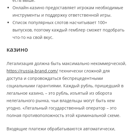
есть выше.
Онлайн-казино предоставляет игрокам необходимые
инструменты и поддержку ответственной игры.
Список популярных слотов насчитывает 100+
выпусков, поэтому каждый гемблер сможет подобрать
что-то на свой вкус.
казино
Легализация должна быть максимально некоммерческой,
https://russia-brand.com/
технически сложной для
доступа и сопровождаться беспрецедентными
социальными гарантиями. Каждый рубль, пришедший в
легальное казино, – это рубль, изъятый из оборота
нелегального рынка, чьи владельцы могут быть кем
угодно. «Легальный государственный оператор – это
полная противоположность этой криминальной схеме.
Входящие платежи обрабатываются автоматически,