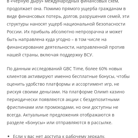
в «черную дыру» международных финансовых схем,
продолжает она. Помимо прямого ущерба гражданам в
виде финансовых потерь, долгов, разрушения семей, эти
структуры наносят ущерб национальной безопасности
России. Их прибыль абсолютно непрозрачна и может
быть направлена куда угодно – в том числе на
финансирование деятельности, направленной против
нашей страны, включая поддержку ВСУ.
По данным исследований GBC Time, более 60% новых
клиентов активируют именно бесплатные бонусы, чтобы
оценить удобство платформы и ассортимент игр, не
рискуя своими деньгами. На платформе Олимп казино
периодически появляются акции с бездепозитными
фриспинами или промокодами, но они доступны не
всегда. Актуальные предложения отображаются в
разделе «Бонусы» или отправляются в рассылке.
Если у вас нет доступа к рабочему зеркалу,