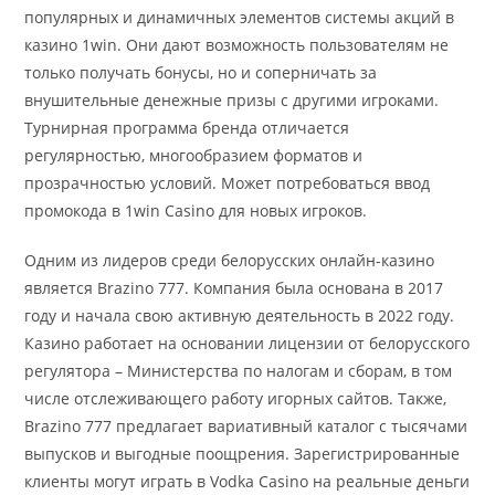
популярных и динамичных элементов системы акций в
казино 1win. Они дают возможность пользователям не
только получать бонусы, но и соперничать за
внушительные денежные призы с другими игроками.
Турнирная программа бренда отличается
регулярностью, многообразием форматов и
прозрачностью условий. Может потребоваться ввод
промокода в 1win Casino для новых игроков.
Одним из лидеров среди белорусских онлайн-казино
является Brazino 777. Компания была основана в 2017
году и начала свою активную деятельность в 2022 году.
Казино работает на основании лицензии от белорусского
регулятора – Министерства по налогам и сборам, в том
числе отслеживающего работу игорных сайтов. Также,
Brazino 777 предлагает вариативный каталог с тысячами
выпусков и выгодные поощрения. Зарегистрированные
клиенты могут играть в Vodka Casino на реальные деньги