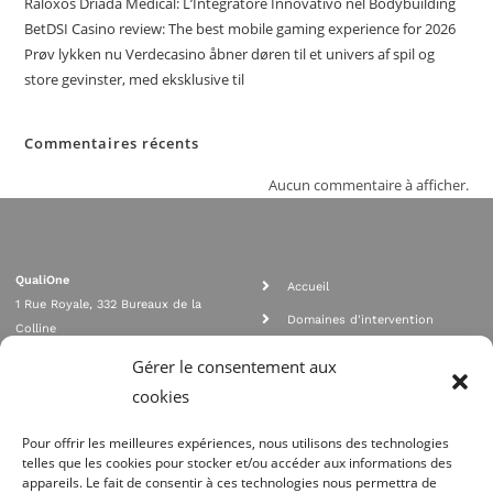
Raloxos Driada Medical: L’Integratore Innovativo nel Bodybuilding
BetDSI Casino review: The best mobile gaming experience for 2026
Prøv lykken nu Verdecasino åbner døren til et univers af spil og
store gevinster, med eksklusive til
Commentaires récents
Aucun commentaire à afficher.
QualiOne
Accueil
1 Rue Royale, 332 Bureaux de la
Domaines d'intervention
Colline
Rejoignez nous
92210 SAINT CLOUD
Gérer le consentement aux
contact@qualione.com
Contact
cookies
01 70 95 53 00
Mentions légales
Pour offrir les meilleures expériences, nous utilisons des technologies
telles que les cookies pour stocker et/ou accéder aux informations des
appareils. Le fait de consentir à ces technologies nous permettra de