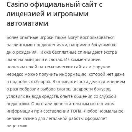
Casino официальный сайт с
лицензией и игровыми
автоматами
Более опытные игроки также могут воспользоваться
различными предложениями, например бонусами ко
дню рождения. Также бесплатные спины дают экстра
шанс на выигрыш в слотах. Из комментариев
пользователей на тематических сайтах и форумах
нередко можно получить информацию, которой нет даже
в подробных обзорах. В отзывах игроки делятся мнением
о разнообразии выбора слотов, щедрости бонусов,
условиях вывода средств, опыте общения со службой
поддержки. Они стали дополнительным источником
информации при составлении ТОПа. Любое нормальное
онлайн казино для легальной работы оформляет
лицензию.