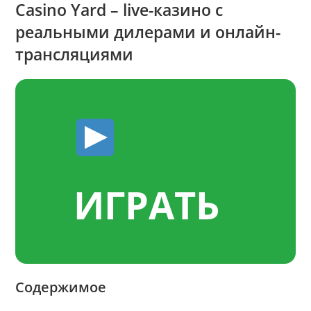
Casino Yard – live-казино с
реальными дилерами и онлайн-
трансляциями
ИГРАТЬ
Содержимое