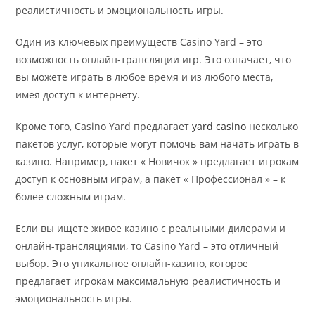
реалистичность и эмоциональность игры.
Один из ключевых преимуществ Casino Yard – это
возможность онлайн-трансляции игр. Это означает, что
вы можете играть в любое время и из любого места,
имея доступ к интернету.
Кроме того, Casino Yard предлагает
yard casino
несколько
пакетов услуг, которые могут помочь вам начать играть в
казино. Например, пакет « Новичок » предлагает игрокам
доступ к основным играм, а пакет « Профессионал » – к
более сложным играм.
Если вы ищете живое казино с реальными дилерами и
онлайн-трансляциями, то Casino Yard – это отличный
выбор. Это уникальное онлайн-казино, которое
предлагает игрокам максимальную реалистичность и
эмоциональность игры.