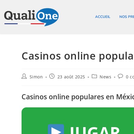
ACCUEIL
NOS PR
Casinos online popul
Simon
23 août 2025
News
0 c
Casinos online populares en Méxi
JUGAR