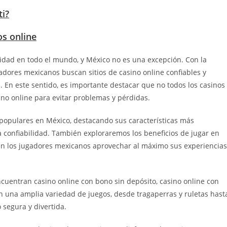
ti?
os online
ridad en todo el mundo, y México no es una excepción. Con la
adores mexicanos buscan sitios de casino online confiables y
 En este sentido, es importante destacar que no todos los casinos
sino online para evitar problemas y pérdidas.
e populares en México, destacando sus características más
la confiabilidad. También exploraremos los beneficios de jugar en
den los jugadores mexicanos aprovechar al máximo sus experiencias
ncuentran casino online con bono sin depósito, casino online con
cen una amplia variedad de juegos, desde tragaperras y ruletas hast
 segura y divertida.