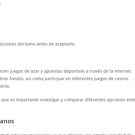
:
icciones del bono antes de aceptarlo.
ecen juegos de azar y apuestas deportivas a través de la internet.
tirar fondos, así como participar en diferentes juegos de casino,
tros.
a que es importante investigar y comparar diferentes opciones ant
canos