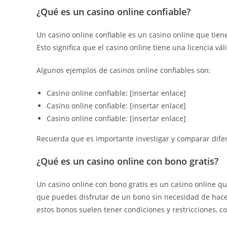
¿Qué es un casino online confiable?
Un casino online confiable es un casino online que tie
Esto significa que el casino online tiene una licencia v
Algunos ejemplos de casinos online confiables son:
Casino online confiable: [insertar enlace]
Casino online confiable: [insertar enlace]
Casino online confiable: [insertar enlace]
Recuerda que es importante investigar y comparar difere
¿Qué es un casino online con bono gratis?
Un casino online con bono gratis es un casino online qu
que puedes disfrutar de un bono sin necesidad de hacer
estos bonos suelen tener condiciones y restricciones, c