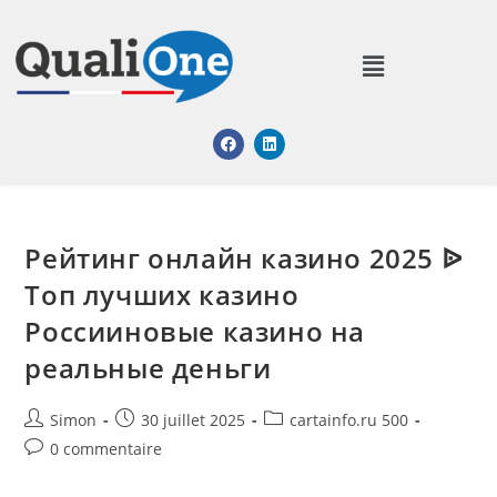
Рейтинг онлайн казино 2025 ᐉ
Топ лучших казино
Россииновые казино на
реальные деньги
Simon
30 juillet 2025
cartainfo.ru 500
0 commentaire