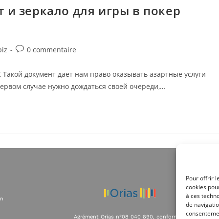
и зеркало для игры в покер
iz
0 commentaire
Такой документ дает нам право оказывать азартные услуги
первом случае нужно дождаться своей очереди,…
Pour offrir 
cookies pour
à ces techn
on
de navigatio
consentement
Agrément Orias n°08 040 890, conformité