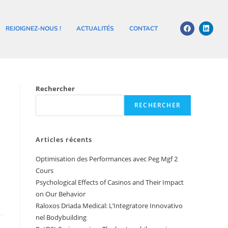
REJOIGNEZ-NOUS !
ACTUALITÉS
CONTACT
Rechercher
RECHERCHER
Articles récents
Optimisation des Performances avec Peg Mgf 2
Cours
Psychological Effects of Casinos and Their Impact
on Our Behavior
Raloxos Driada Medical: L’Integratore Innovativo
nel Bodybuilding