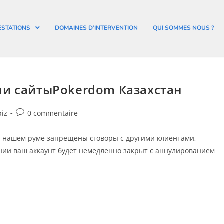
ESTATIONS
DOMAINES D’INTERVENTION
QUI SOMMES NOUS ?
и сайтыPokerdom Казахстан
iz
0 commentaire
В нашем руме запрещены сговоры с другими клиентами,
ении ваш аккаунт будет немедленно закрыт с аннулированием