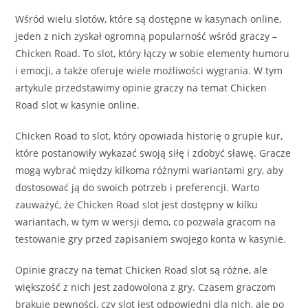
Wśród wielu slotów, które są dostępne w kasynach online,
jeden z nich zyskał ogromną popularność wśród graczy –
Chicken Road. To slot, który łączy w sobie elementy humoru
i emocji, a także oferuje wiele możliwości wygrania. W tym
artykule przedstawimy opinie graczy na temat Chicken
Road slot w kasynie online.
Chicken Road to slot, który opowiada historię o grupie kur,
które postanowiły wykazać swoją siłę i zdobyć sławę. Gracze
mogą wybrać między kilkoma różnymi wariantami gry, aby
dostosować ją do swoich potrzeb i preferencji. Warto
zauważyć, że Chicken Road slot jest dostępny w kilku
wariantach, w tym w wersji demo, co pozwala gracom na
testowanie gry przed zapisaniem swojego konta w kasynie.
Opinie graczy na temat Chicken Road slot są różne, ale
większość z nich jest zadowolona z gry. Czasem graczom
brakuje pewności, czy slot jest odpowiedni dla nich, ale po