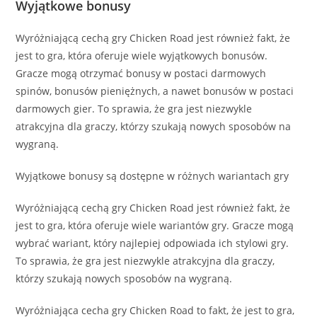
Wyjątkowe bonusy
Wyróżniającą cechą gry Chicken Road jest również fakt, że
jest to gra, która oferuje wiele wyjątkowych bonusów.
Gracze mogą otrzymać bonusy w postaci darmowych
spinów, bonusów pieniężnych, a nawet bonusów w postaci
darmowych gier. To sprawia, że gra jest niezwykle
atrakcyjna dla graczy, którzy szukają nowych sposobów na
wygraną.
Wyjątkowe bonusy są dostępne w różnych wariantach gry
Wyróżniającą cechą gry Chicken Road jest również fakt, że
jest to gra, która oferuje wiele wariantów gry. Gracze mogą
wybrać wariant, który najlepiej odpowiada ich stylowi gry.
To sprawia, że gra jest niezwykle atrakcyjna dla graczy,
którzy szukają nowych sposobów na wygraną.
Wyróżniająca cecha gry Chicken Road to fakt, że jest to gra,