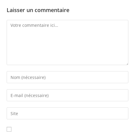
Laisser un commentaire