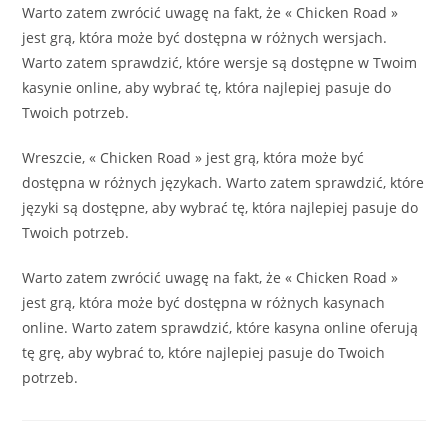
Warto zatem zwrócić uwagę na fakt, że « Chicken Road »
jest grą, która może być dostępna w różnych wersjach.
Warto zatem sprawdzić, które wersje są dostępne w Twoim
kasynie online, aby wybrać tę, która najlepiej pasuje do
Twoich potrzeb.
Wreszcie, « Chicken Road » jest grą, która może być
dostępna w różnych językach. Warto zatem sprawdzić, które
języki są dostępne, aby wybrać tę, która najlepiej pasuje do
Twoich potrzeb.
Warto zatem zwrócić uwagę na fakt, że « Chicken Road »
jest grą, która może być dostępna w różnych kasynach
online. Warto zatem sprawdzić, które kasyna online oferują
tę grę, aby wybrać to, które najlepiej pasuje do Twoich
potrzeb.