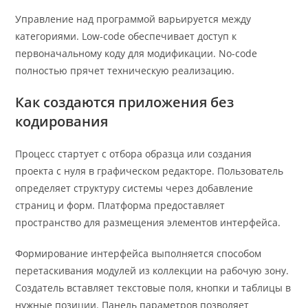
Управление над программой варьируется между
категориями. Low-code обеспечивает доступ к
первоначальному коду для модификации. No-code
полностью прячет техническую реализацию.
Как создаются приложения без
кодирования
Процесс стартует с отбора образца или создания
проекта с нуля в графическом редакторе. Пользователь
определяет структуру системы через добавление
страниц и форм. Платформа предоставляет
пространство для размещения элементов интерфейса.
Формирование интерфейса выполняется способом
перетаскивания модулей из коллекции на рабочую зону.
Создатель вставляет текстовые поля, кнопки и таблицы в
нужные позиции. Панель параметров позволяет