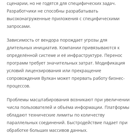
сценарии, но не годятся для специфических задач.
Разработчики не способны разрабатывать
высоконагруженные приложения с специфическими
запросами.
Зависимость от вендора порождает угрозы для
длительных инициатив. Компании привязываются к
определённой системе и её инфраструктуре. Перенос
программ требует значительных затрат. Модификация
условий лицензирования или прекращение
сопровождения Вулкан может прервать работу бизнес-
процессов.
Проблемы масштабирования возникают при увеличении
числа пользователей и объёма информации. Платформы
обладают технические лимиты по количеству
параллельных соединений. Быстродействие падает при
обработке больших массивов данных.