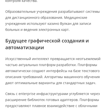
контроля качества.
Образовательные учреждения разрабатывают системы
для дистанционного образования. Медицинские
учреждения используют казино Вулкан для записи
больных и ведения электронных карт.
Будущее графической создания и
автоматизации
Искусственный интеллект превращается неотъемлемой
частью актуальных платформ разработки. Платформы
автоматически создают интерфейсы на базе текстового
описания требований. Алгоритмы машинного обучения
дают оптимальные варианты для стандартных задач.
Связь с enterprise инфраструктурами углубляется через
расширение библиотек готовых адаптеров. Платформы
предоставляют плавное взаимодействие с облачными