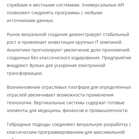
службами и местными системами. Универсальные API
позволяют соединять программы с любыми
источниками данных.
Рынок визуальной создания демонстрирует стабильный
рост и привлекает инвестиции крупных IT компаний.
Аналитики прогнозируют увеличение доли приложений,
созданных без классического кодирования. Предприятия
внедряют Вулкан для ускорения электронной
трансформации.
Возникновение отраслевых платформ для определённых
отраслей увеличивает возможности применения
технологии. Вертикальные системы содержат готовые
элементы для медицины, финансов и промышленности.
Гибридные подходы соединяют визуальную разработку с
классическим программированием для максимальной