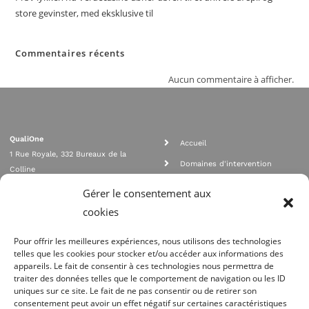
store gevinster, med eksklusive til
Commentaires récents
Aucun commentaire à afficher.
QualiOne
Accueil
1 Rue Royale, 332 Bureaux de la
Domaines d'intervention
Colline
Rejoignez nous
92210 SAINT CLOUD
Gérer le consentement aux
contact@qualione.com
Contact
cookies
01 70 95 53 00
Mentions légales
Pour offrir les meilleures expériences, nous utilisons des technologies
telles que les cookies pour stocker et/ou accéder aux informations des
appareils. Le fait de consentir à ces technologies nous permettra de
traiter des données telles que le comportement de navigation ou les ID
uniques sur ce site. Le fait de ne pas consentir ou de retirer son
consentement peut avoir un effet négatif sur certaines caractéristiques