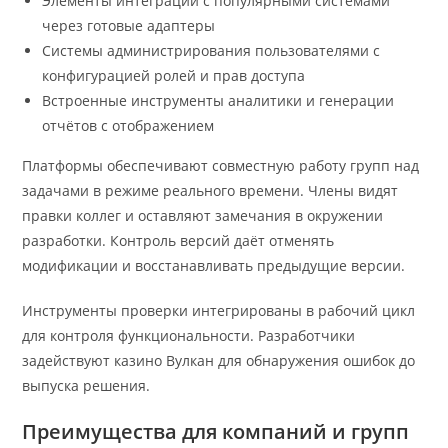
Элементы интеграции с популярными системами
через готовые адаптеры
Системы администрирования пользователями с
конфигурацией ролей и прав доступа
Встроенные инструменты аналитики и генерации
отчётов с отображением
Платформы обеспечивают совместную работу групп над
задачами в режиме реального времени. Члены видят
правки коллег и оставляют замечания в окружении
разработки. Контроль версий даёт отменять
модификации и восстанавливать предыдущие версии.
Инструменты проверки интегрированы в рабочий цикл
для контроля функциональности. Разработчики
задействуют казино Вулкан для обнаружения ошибок до
выпуска решения.
Преимущества для компаний и групп