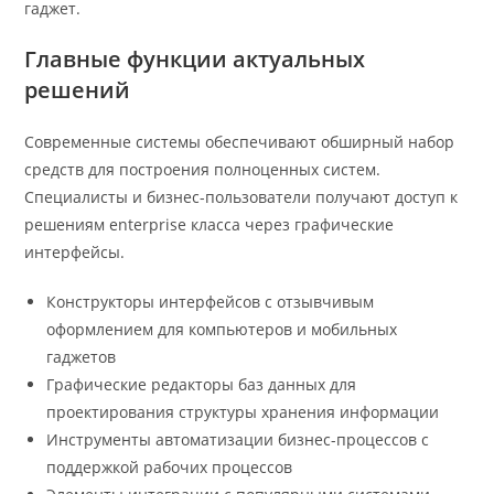
гаджет.
Главные функции актуальных
решений
Современные системы обеспечивают обширный набор
средств для построения полноценных систем.
Специалисты и бизнес-пользователи получают доступ к
решениям enterprise класса через графические
интерфейсы.
Конструкторы интерфейсов с отзывчивым
оформлением для компьютеров и мобильных
гаджетов
Графические редакторы баз данных для
проектирования структуры хранения информации
Инструменты автоматизации бизнес-процессов с
поддержкой рабочих процессов