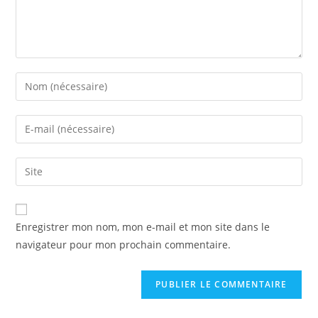
Enregistrer mon nom, mon e-mail et mon site dans le
navigateur pour mon prochain commentaire.