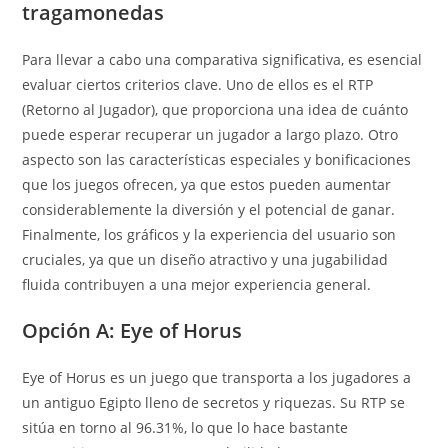
tragamonedas
Para llevar a cabo una comparativa significativa, es esencial
evaluar ciertos criterios clave. Uno de ellos es el RTP
(Retorno al Jugador), que proporciona una idea de cuánto
puede esperar recuperar un jugador a largo plazo. Otro
aspecto son las características especiales y bonificaciones
que los juegos ofrecen, ya que estos pueden aumentar
considerablemente la diversión y el potencial de ganar.
Finalmente, los gráficos y la experiencia del usuario son
cruciales, ya que un diseño atractivo y una jugabilidad
fluida contribuyen a una mejor experiencia general.
Opción A: Eye of Horus
Eye of Horus es un juego que transporta a los jugadores a
un antiguo Egipto lleno de secretos y riquezas. Su RTP se
sitúa en torno al 96.31%, lo que lo hace bastante