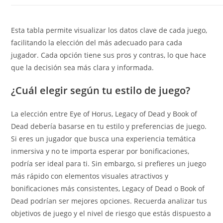
Esta tabla permite visualizar los datos clave de cada juego,
facilitando la elección del más adecuado para cada
jugador. Cada opción tiene sus pros y contras, lo que hace
que la decisión sea más clara y informada.
¿Cuál elegir según tu estilo de juego?
La elección entre Eye of Horus, Legacy of Dead y Book of
Dead debería basarse en tu estilo y preferencias de juego.
Si eres un jugador que busca una experiencia temática
inmersiva y no te importa esperar por bonificaciones,
podría ser ideal para ti. Sin embargo, si prefieres un juego
más rápido con elementos visuales atractivos y
bonificaciones más consistentes, Legacy of Dead o Book of
Dead podrían ser mejores opciones. Recuerda analizar tus
objetivos de juego y el nivel de riesgo que estás dispuesto a