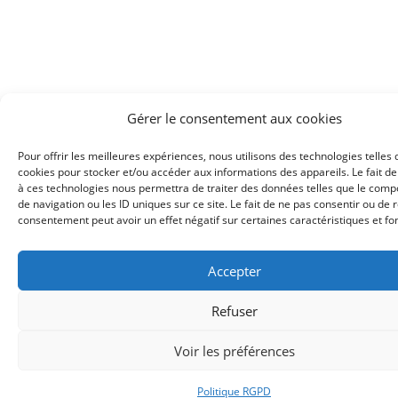
Gérer le consentement aux cookies
Pour offrir les meilleures expériences, nous utilisons des technologies telles 
cookies pour stocker et/ou accéder aux informations des appareils. Le fait de
à ces technologies nous permettra de traiter des données telles que le com
de navigation ou les ID uniques sur ce site. Le fait de ne pas consentir ou de r
consentement peut avoir un effet négatif sur certaines caractéristiques et fo
Accepter
Refuser
Voir les préférences
Politique RGPD