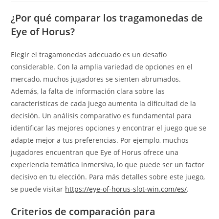
¿Por qué comparar los tragamonedas de
Eye of Horus?
Elegir el tragamonedas adecuado es un desafío
considerable. Con la amplia variedad de opciones en el
mercado, muchos jugadores se sienten abrumados.
Además, la falta de información clara sobre las
características de cada juego aumenta la dificultad de la
decisión. Un análisis comparativo es fundamental para
identificar las mejores opciones y encontrar el juego que se
adapte mejor a tus preferencias. Por ejemplo, muchos
jugadores encuentran que Eye of Horus ofrece una
experiencia temática inmersiva, lo que puede ser un factor
decisivo en tu elección. Para más detalles sobre este juego,
se puede visitar
https://eye-of-horus-slot-win.com/es/
.
Criterios de comparación para