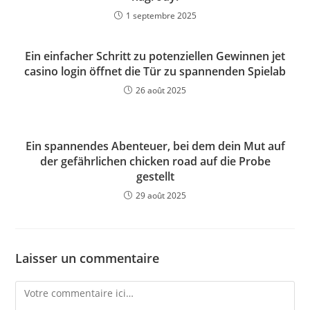
1 septembre 2025
Ein einfacher Schritt zu potenziellen Gewinnen jet
casino login öffnet die Tür zu spannenden Spielab
26 août 2025
Ein spannendes Abenteuer, bei dem dein Mut auf
der gefährlichen chicken road auf die Probe
gestellt
29 août 2025
Laisser un commentaire