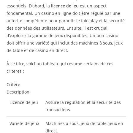
essentiels. D’abord, la
licence de jeu
est un aspect
fondamental. Un casino en ligne doit être régulé par une
autorité compétente pour garantir le fair-play et la sécurité
des données des utilisateurs. Ensuite, il est crucial
d’explorer la gamme de jeux disponibles. Un bon casino
doit offrir une variété qui inclut des machines à sous, jeux
de table et de casino en direct.
À ce titre, voici un tableau qui résume certains de ces
critères :
Critère
Description
Licence de jeu
Assure la régulation et la sécurité des
transactions.
Variété de jeux
Machines à sous, jeux de table, jeux en
direct.