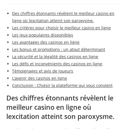
Des chiffres étonnants révèlent le meilleur casino en
ligne où lexcitation atteint son paroxysme.
Les critères pour choisir le meilleur casino en ligne
Les jeux populaires disponibles
Les avantages des casinos en ligne
Les bonus et promotions : un atout déterminant
La sécurité et la légalité des casinos en ligne
Les défis et inconvénients des casinos en ligne
Témoignages et avis de joueurs
L’avenir des casinos en ligne
Conclusion : Choisir la plateforme qui vous convient
Des chiffres étonnants révèlent le
meilleur casino en ligne où
lexcitation atteint son paroxysme.