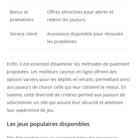
Bonus et
Offres attractives pour attirer et
promotions
retenir les joueurs.
Service client
Assistance disponible pour résoudre
les problèmes.
Enfin, il est essentiel d’examiner les méthodes de paiement
proposées. Les meilleurs casinos en ligne offrent des
options variées pour les dépôts et retraits, permettant ainsi
aux joueurs de choisir celle qui leur convient le mieux. En
somme, cette diversité de critères permet aux joueurs de
sélectionner un site qui assure leur sécurité et améliore
leur expérience de jeu.
Les jeux populaires disponibles
Dès l’inscription sur un casino en ligne, les joueurs se