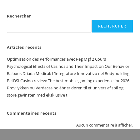
Rechercher
RECHERCHER
Articles récents
Optimisation des Performances avec Peg Mgf 2 Cours
Psychological Effects of Casinos and Their Impact on Our Behavior
Raloxos Driada Medical: L’Integratore Innovativo nel Bodybuilding
BetDSI Casino review: The best mobile gaming experience for 2026
Prøv lykken nu Verdecasino åbner døren til et univers af spil og
store gevinster, med eksklusive til
Commentaires récents
Aucun commentaire à afficher.