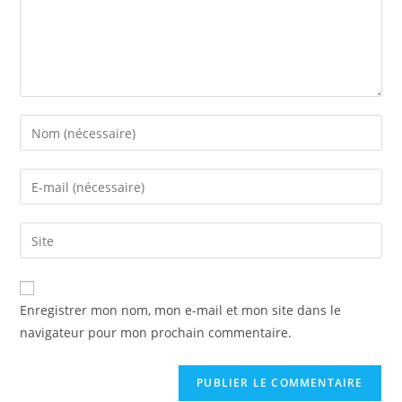
Enregistrer mon nom, mon e-mail et mon site dans le
navigateur pour mon prochain commentaire.