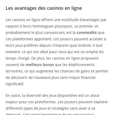
Les avantages des casinos en ligne
Les casinos en ligne offrent une multitude d’avantages par
rapport à leurs homologues physiques. Le premier, et
probablement le plus convaincant, est la
commodité
que
ces plateformes apportent. Les joueurs peuvent accéder à
leurs jeux préférés depuis n’importe quel endroit, à tout
moment, ce qui est idéal pour ceux qui ont un emploi du
temps chargé. De plus, les casinos en ligne proposent
souvent de
meilleurs bonus
que les établissements
terrestres, ce qui augmente les chances de gains et permet
de découvrir de nouveaux jeux sans risque financier
significatif.
En outre, la diversité des jeux disponibles est un atout
majeur pour ces plateformes. Les joueurs peuvent explorer
différents types de jeux et stratégies sans avoir à se
déplacer. Cela rend l’expérience de jeu encore plus