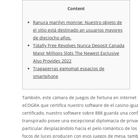
Content
Ranura marilyn monroe: Nuestro objeto de
el sitio está destinado an usuarios mayores
de dieciocho años.
Totally Free Revolves Nunca Deposit Canada
Major Millions Slots The Newest Exclusive
Also Provides 2022
Tragaperras gamomat espacios de
smartphone
También, este cámara de juegos de fortuna en internet c
eCOGRA que certifica nuestro software de el casino igual
certificado, nuestro software sobre 888 guarda una co
transpirado posee una excepcional diplomacia de privac
particular desplazándolo hacia el pelo romántico de los
focos de luces producen con esos juegos de mesa, tambi