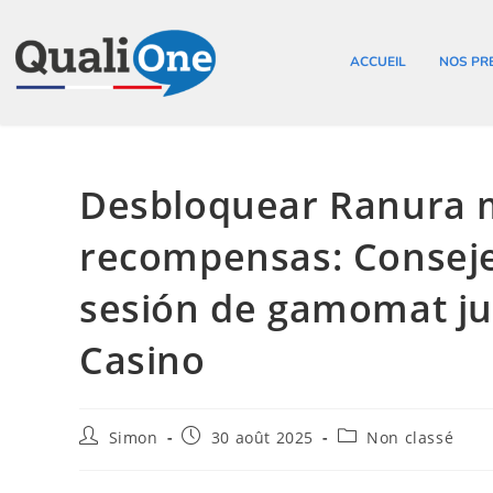
ACCUEIL
NOS PR
Desbloquear Ranura 
recompensas: Conseje
sesión de gamomat ju
Casino
Simon
30 août 2025
Non classé