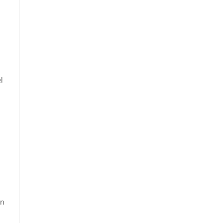
a
l
on