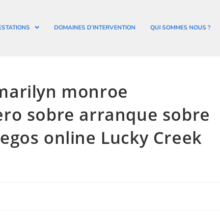
ESTATIONS
DOMAINES D’INTERVENTION
QUI SOMMES NOUS ?
marilyn monroe
ro sobre arranque sobre
egos online Lucky Creek