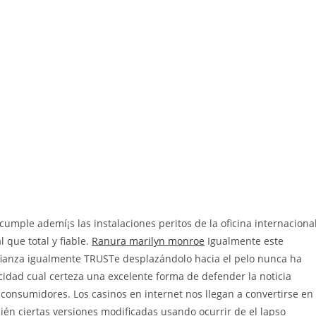
umple ademí¡s las instalaciones peritos de la oficina internaciona
 que total y fiable.
Ranura marilyn monroe
Igualmente este
nfianza igualmente TRUSTe desplazándolo hacia el pelo nunca ha
idad cual certeza una excelente forma de defender la noticia
 consumidores. Los casinos en internet nos llegan a convertirse en
én ciertas versiones modificadas usando ocurrir de el lapso