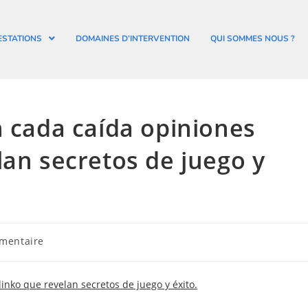
ESTATIONS
DOMAINES D’INTERVENTION
QUI SOMMES NOUS ?
n cada caída opiniones
lan secretos de juego y
mentaire
inko que revelan secretos de juego y éxito.