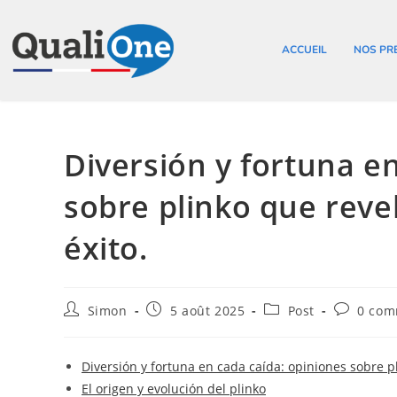
ACCUEIL
NOS PR
Diversión y fortuna e
sobre plinko que reve
éxito.
Simon
5 août 2025
Post
0 com
Diversión y fortuna en cada caída: opiniones sobre pl
El origen y evolución del plinko