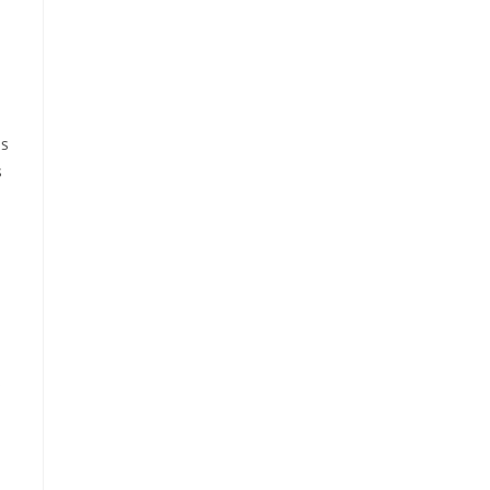
us
s
s