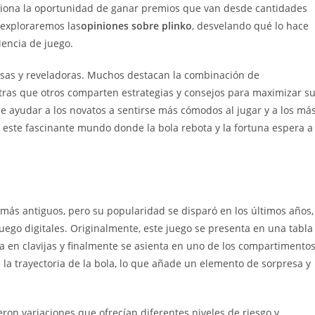
rciona la oportunidad de ganar premios que van desde cantidades
 exploraremos las
opiniones sobre plinko
, desvelando qué lo hace
iencia de juego.
ersas y reveladoras. Muchos destacan la combinación de
ntras que otros comparten estrategias y consejos para maximizar s
e ayudar a los novatos a sentirse más cómodos al jugar y a los má
 este fascinante mundo donde la bola rebota y la fortuna espera a
 más antiguos, pero su popularidad se disparó en los últimos años,
uego digitales. Originalmente, este juego se presenta en una tabla
a en clavijas y finalmente se asienta en uno de los compartimento
de la trayectoria de la bola, lo que añade un elemento de sorpresa y
ron variaciones que ofrecían diferentes niveles de riesgo y