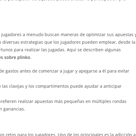
los jugadores a menudo buscan maneras de optimizar sus apuestas 
n diversas estrategias que los jugadores pueden emplear, desde la
rtunos para realizar las jugadas. Aquí se describen algunas
s sobre plinko
.
 de gastos antes de comenzar a jugar y apegarse a él para evitar
e las clavijas y los compartimentos puede ayudar a anticipar
refieren realizar apuestas más pequeñas en múltiples rondas
n ganancias.
os retos para los jugadores. Uno de los principales es la adicción a