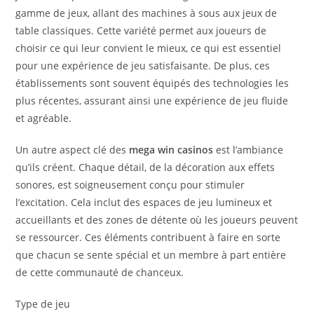
gamme de jeux, allant des machines à sous aux jeux de
table classiques. Cette variété permet aux joueurs de
choisir ce qui leur convient le mieux, ce qui est essentiel
pour une expérience de jeu satisfaisante. De plus, ces
établissements sont souvent équipés des technologies les
plus récentes, assurant ainsi une expérience de jeu fluide
et agréable.
Un autre aspect clé des
mega win casinos
est l’ambiance
qu’ils créent. Chaque détail, de la décoration aux effets
sonores, est soigneusement conçu pour stimuler
l’excitation. Cela inclut des espaces de jeu lumineux et
accueillants et des zones de détente où les joueurs peuvent
se ressourcer. Ces éléments contribuent à faire en sorte
que chacun se sente spécial et un membre à part entière
de cette communauté de chanceux.
Type de jeu