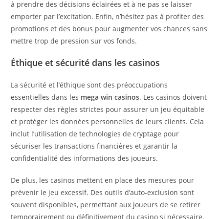
à prendre des décisions éclairées et à ne pas se laisser
emporter par l’excitation. Enfin, n’hésitez pas à profiter des
promotions et des bonus pour augmenter vos chances sans
mettre trop de pression sur vos fonds.
Éthique et sécurité dans les casinos
La sécurité et l’éthique sont des préoccupations
essentielles dans les
mega win casinos
. Les casinos doivent
respecter des règles strictes pour assurer un jeu équitable
et protéger les données personnelles de leurs clients. Cela
inclut l’utilisation de technologies de cryptage pour
sécuriser les transactions financières et garantir la
confidentialité des informations des joueurs.
De plus, les casinos mettent en place des mesures pour
prévenir le jeu excessif. Des outils d’auto-exclusion sont
souvent disponibles, permettant aux joueurs de se retirer
temporairement ou définitivement du casino si nécessaire.