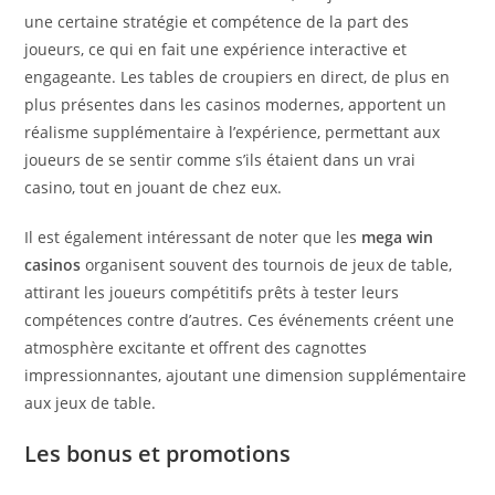
une certaine stratégie et compétence de la part des
joueurs, ce qui en fait une expérience interactive et
engageante. Les tables de croupiers en direct, de plus en
plus présentes dans les casinos modernes, apportent un
réalisme supplémentaire à l’expérience, permettant aux
joueurs de se sentir comme s’ils étaient dans un vrai
casino, tout en jouant de chez eux.
Il est également intéressant de noter que les
mega win
casinos
organisent souvent des tournois de jeux de table,
attirant les joueurs compétitifs prêts à tester leurs
compétences contre d’autres. Ces événements créent une
atmosphère excitante et offrent des cagnottes
impressionnantes, ajoutant une dimension supplémentaire
aux jeux de table.
Les bonus et promotions