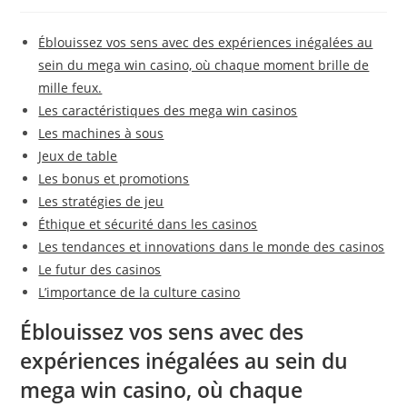
Éblouissez vos sens avec des expériences inégalées au
sein du mega win casino, où chaque moment brille de
mille feux.
Les caractéristiques des mega win casinos
Les machines à sous
Jeux de table
Les bonus et promotions
Les stratégies de jeu
Éthique et sécurité dans les casinos
Les tendances et innovations dans le monde des casinos
Le futur des casinos
L’importance de la culture casino
Éblouissez vos sens avec des
expériences inégalées au sein du
mega win casino, où chaque