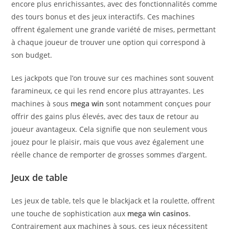
encore plus enrichissantes, avec des fonctionnalités comme
des tours bonus et des jeux interactifs. Ces machines
offrent également une grande variété de mises, permettant
à chaque joueur de trouver une option qui correspond à
son budget.
Les jackpots que l’on trouve sur ces machines sont souvent
faramineux, ce qui les rend encore plus attrayantes. Les
machines à sous
mega win
sont notamment conçues pour
offrir des gains plus élevés, avec des taux de retour au
joueur avantageux. Cela signifie que non seulement vous
jouez pour le plaisir, mais que vous avez également une
réelle chance de remporter de grosses sommes d’argent.
Jeux de table
Les jeux de table, tels que le blackjack et la roulette, offrent
une touche de sophistication aux
mega win casinos
.
Contrairement aux machines à sous, ces jeux nécessitent