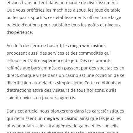
et vous transportent dans un monde de divertissement.
Que vous préfériez les machines à sous, les jeux de table
ou les paris sportifs, ces établissements offrent une large
palette d’options pour satisfaire tous les goûts et niveaux
d’expérience.
Au-delà des jeux de hasard, les
mega win casinos
proposent aussi des services et des commodités qui
rehaussent votre expérience de jeu. Des restaurants
raffinés aux bars animés, en passant par des spectacles en
direct, chaque visite dans un casino est une occasion de se
divertir bien au-delà des simples jeux. Cette combinaison
d’attractions attire des visiteurs de tous horizons, qu’ils
soient novices ou joueurs aguerris.
Dans cet article, nous plongerons dans les caractéristiques
qui définissent un
mega win casino
, ainsi que les jeux les
plus populaires, les stratagèmes de gains et les conseils