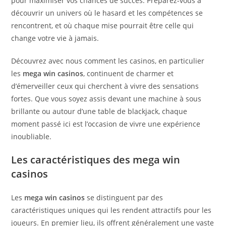
pour maximiser vos chances de succès. Préparez-vous à
découvrir un univers où le hasard et les compétences se
rencontrent, et où chaque mise pourrait être celle qui
change votre vie à jamais.
Découvrez avec nous comment les casinos, en particulier
les
mega win casinos
, continuent de charmer et
d’émerveiller ceux qui cherchent à vivre des sensations
fortes. Que vous soyez assis devant une machine à sous
brillante ou autour d’une table de blackjack, chaque
moment passé ici est l’occasion de vivre une expérience
inoubliable.
Les caractéristiques des mega win
casinos
Les
mega win casinos
se distinguent par des
caractéristiques uniques qui les rendent attractifs pour les
joueurs. En premier lieu, ils offrent généralement une vaste