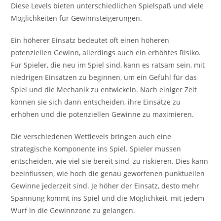
Diese Levels bieten unterschiedlichen Spielspaß und viele
Möglichkeiten für Gewinnsteigerungen.
Ein höherer Einsatz bedeutet oft einen höheren
potenziellen Gewinn, allerdings auch ein erhöhtes Risiko.
Für Spieler, die neu im Spiel sind, kann es ratsam sein, mit
niedrigen Einsätzen zu beginnen, um ein Gefühl für das
Spiel und die Mechanik zu entwickeln. Nach einiger Zeit
können sie sich dann entscheiden, ihre Einsätze zu
erhöhen und die potenziellen Gewinne zu maximieren.
Die verschiedenen Wettlevels bringen auch eine
strategische Komponente ins Spiel. Spieler müssen
entscheiden, wie viel sie bereit sind, zu riskieren. Dies kann
beeinflussen, wie hoch die genau geworfenen punktuellen
Gewinne jederzeit sind. Je höher der Einsatz, desto mehr
Spannung kommt ins Spiel und die Möglichkeit, mit jedem
Wurf in die Gewinnzone zu gelangen.