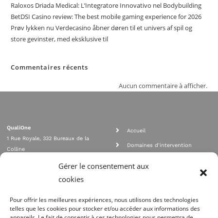
Raloxos Driada Medical: L’Integratore Innovativo nel Bodybuilding
BetDSI Casino review: The best mobile gaming experience for 2026
Prøv lykken nu Verdecasino åbner døren til et univers af spil og
store gevinster, med eksklusive til
Commentaires récents
Aucun commentaire à afficher.
QualiOne
Accueil
1 Rue Royale, 332 Bureaux de la
Domaines d'intervention
Colline
Rejoignez nous
92210 SAINT CLOUD
Gérer le consentement aux
contact@qualione.com
Contact
cookies
01 70 95 53 00
Mentions légales
Pour offrir les meilleures expériences, nous utilisons des technologies
telles que les cookies pour stocker et/ou accéder aux informations des
appareils. Le fait de consentir à ces technologies nous permettra de