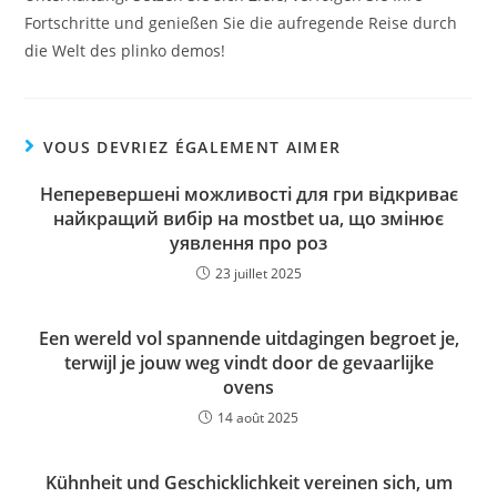
Fortschritte und genießen Sie die aufregende Reise durch
die Welt des plinko demos!
VOUS DEVRIEZ ÉGALEMENT AIMER
Неперевершені можливості для гри відкриває
найкращий вибір на mostbet ua, що змінює
уявлення про роз
23 juillet 2025
Een wereld vol spannende uitdagingen begroet je,
terwijl je jouw weg vindt door de gevaarlijke
ovens
14 août 2025
Kühnheit und Geschicklichkeit vereinen sich, um