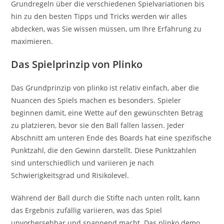
Grundregeln über die verschiedenen Spielvariationen bis
hin zu den besten Tipps und Tricks werden wir alles
abdecken, was Sie wissen müssen, um Ihre Erfahrung zu
maximieren.
Das Spielprinzip von Plinko
Das Grundprinzip von plinko ist relativ einfach, aber die
Nuancen des Spiels machen es besonders. Spieler
beginnen damit, eine Wette auf den gewünschten Betrag
zu platzieren, bevor sie den Ball fallen lassen. Jeder
Abschnitt am unteren Ende des Boards hat eine spezifische
Punktzahl, die den Gewinn darstellt. Diese Punktzahlen
sind unterschiedlich und variieren je nach
Schwierigkeitsgrad und Risikolevel.
Während der Ball durch die Stifte nach unten rollt, kann
das Ergebnis zufällig variieren, was das Spiel
unvorhersehbar und spannend macht. Das plinko demo