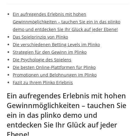
Ein aufregendes Erlebnis mit hohen
Gewinnmöglichkeiten – tauchen Sie ein in das plinko
demo und entdecken Sie Ihr Glück auf jeder Ebene!
Das Spielprinzip von Plinko
Die verschiedenen Betting Levels im Plinko
Strategien für den Gewinn im Plinko
Die Psychologie des Spielens
Die besten Online-Plattformen für Plinko
Promotionen und Belohnungen im Plinko
Fazit zu Ihrem Plinko Erlebnis
Ein aufregendes Erlebnis mit hohen
Gewinnmöglichkeiten – tauchen Sie
ein in das plinko demo und
entdecken Sie Ihr Glück auf jeder
Ebene!