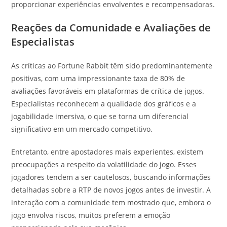
proporcionar experiências envolventes e recompensadoras.
Reações da Comunidade e Avaliações de
Especialistas
As críticas ao Fortune Rabbit têm sido predominantemente
positivas, com uma impressionante taxa de 80% de
avaliações favoráveis em plataformas de crítica de jogos.
Especialistas reconhecem a qualidade dos gráficos e a
jogabilidade imersiva, o que se torna um diferencial
significativo em um mercado competitivo.
Entretanto, entre apostadores mais experientes, existem
preocupações a respeito da volatilidade do jogo. Esses
jogadores tendem a ser cautelosos, buscando informações
detalhadas sobre a RTP de novos jogos antes de investir. A
interação com a comunidade tem mostrado que, embora o
jogo envolva riscos, muitos preferem a emoção