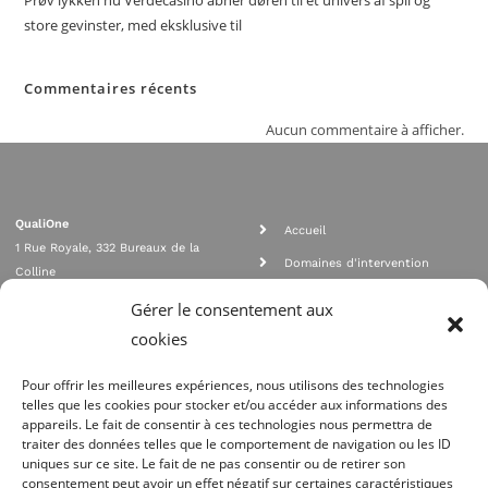
Prøv lykken nu Verdecasino åbner døren til et univers af spil og
store gevinster, med eksklusive til
Commentaires récents
Aucun commentaire à afficher.
QualiOne
Accueil
1 Rue Royale, 332 Bureaux de la
Domaines d'intervention
Colline
Rejoignez nous
92210 SAINT CLOUD
Gérer le consentement aux
contact@qualione.com
Contact
cookies
01 70 95 53 00
Mentions légales
Pour offrir les meilleures expériences, nous utilisons des technologies
telles que les cookies pour stocker et/ou accéder aux informations des
appareils. Le fait de consentir à ces technologies nous permettra de
traiter des données telles que le comportement de navigation ou les ID
uniques sur ce site. Le fait de ne pas consentir ou de retirer son
consentement peut avoir un effet négatif sur certaines caractéristiques