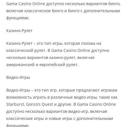
Gama Casino Online доступно несколько вариантов бинго,
включая классическое бинго и бинго с дополнительными
функциями.
Казино-Рулет
Казино-Рулет – это тип игры, которая похожа на
классический рулет. В Gama Casino Online доступно
несколько вариантов казино-рулет, включая
американский и европейский рулет.
Видео-Игры
Видео-Игры – это тип игр, которые предлагают игрокам
возможность играть в различные видео-игры, такие как
Starburst, Gonzo’s Quest и другие. В Gama Casino Online
доступно несколько вариантов видео-игр, включая
классические игры и новые игры с дополнительными
функциями.