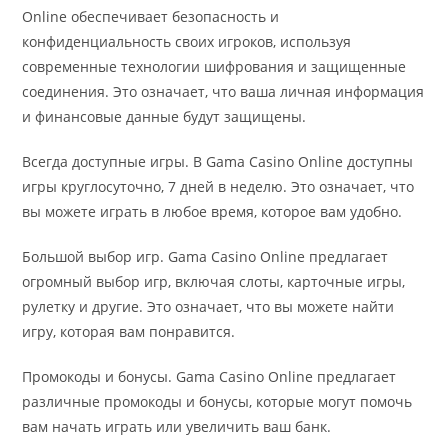
Online обеспечивает безопасность и
конфиденциальность своих игроков, используя
современные технологии шифрования и защищенные
соединения. Это означает, что ваша личная информация
и финансовые данные будут защищены.
Всегда доступные игры. В Gama Casino Online доступны
игры круглосуточно, 7 дней в неделю. Это означает, что
вы можете играть в любое время, которое вам удобно.
Большой выбор игр. Gama Casino Online предлагает
огромный выбор игр, включая слоты, карточные игры,
рулетку и другие. Это означает, что вы можете найти
игру, которая вам понравится.
Промокоды и бонусы. Gama Casino Online предлагает
различные промокоды и бонусы, которые могут помочь
вам начать играть или увеличить ваш банк.