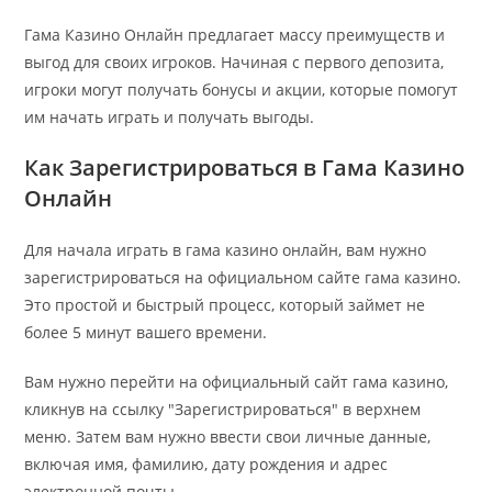
Гама Казино Онлайн предлагает массу преимуществ и
выгод для своих игроков. Начиная с первого депозита,
игроки могут получать бонусы и акции, которые помогут
им начать играть и получать выгоды.
Как Зарегистрироваться в Гама Казино
Онлайн
Для начала играть в гама казино онлайн, вам нужно
зарегистрироваться на официальном сайте гама казино.
Это простой и быстрый процесс, который займет не
более 5 минут вашего времени.
Вам нужно перейти на официальный сайт гама казино,
кликнув на ссылку "Зарегистрироваться" в верхнем
меню. Затем вам нужно ввести свои личные данные,
включая имя, фамилию, дату рождения и адрес
электронной почты.