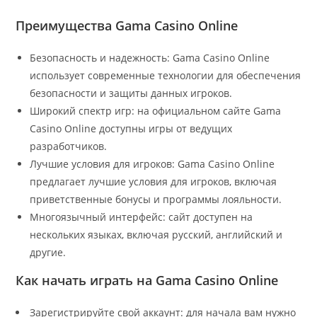
Преимущества Gama Casino Online
Безопасность и надежность: Gama Casino Online
использует современные технологии для обеспечения
безопасности и защиты данных игроков.
Широкий спектр игр: на официальном сайте Gama
Casino Online доступны игры от ведущих
разработчиков.
Лучшие условия для игроков: Gama Casino Online
предлагает лучшие условия для игроков, включая
приветственные бонусы и программы лояльности.
Многоязычный интерфейс: сайт доступен на
нескольких языках, включая русский, английский и
другие.
Как начать играть на Gama Casino Online
Зарегистрируйте свой аккаунт: для начала вам нужно