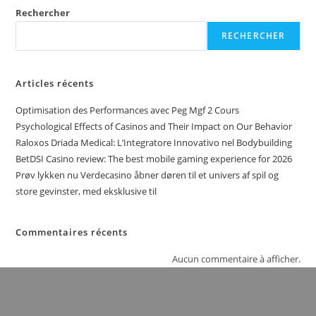
Rechercher
RECHERCHER
Articles récents
Optimisation des Performances avec Peg Mgf 2 Cours
Psychological Effects of Casinos and Their Impact on Our Behavior
Raloxos Driada Medical: L’Integratore Innovativo nel Bodybuilding
BetDSI Casino review: The best mobile gaming experience for 2026
Prøv lykken nu Verdecasino åbner døren til et univers af spil og
store gevinster, med eksklusive til
Commentaires récents
Aucun commentaire à afficher.