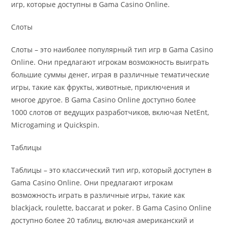
игр, которые доступны в Gama Casino Online.
Слоты
Слоты – это наиболее популярный тип игр в Gama Casino
Online. Они предлагают игрокам возможность выиграть
большие суммы денег, играя в различные тематические
игры, такие как фрукты, животные, приключения и
многое другое. В Gama Casino Online доступно более
1000 слотов от ведущих разработчиков, включая NetEnt,
Microgaming и Quickspin.
Таблицы
Таблицы – это классический тип игр, который доступен в
Gama Casino Online. Они предлагают игрокам
возможность играть в различные игры, такие как
blackjack, roulette, baccarat и poker. В Gama Casino Online
доступно более 20 таблиц, включая американский и