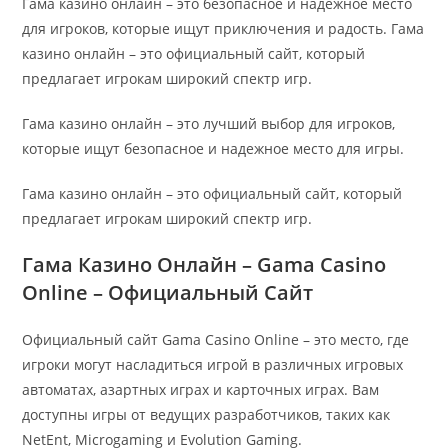
Гама казино онлайн – это безопасное и надежное место
для игроков, которые ищут приключения и радость. Гама
казино онлайн – это официальный сайт, который
предлагает игрокам широкий спектр игр.
Гама казино онлайн – это лучший выбор для игроков,
которые ищут безопасное и надежное место для игры.
Гама казино онлайн – это официальный сайт, который
предлагает игрокам широкий спектр игр.
Гама Казино Онлайн – Gama Casino
Online – Официальный Сайт
Официальный сайт Gama Casino Online – это место, где
игроки могут насладиться игрой в различных игровых
автоматах, азартных играх и карточных играх. Вам
доступны игры от ведущих разработчиков, таких как
NetEnt, Microgaming и Evolution Gaming.