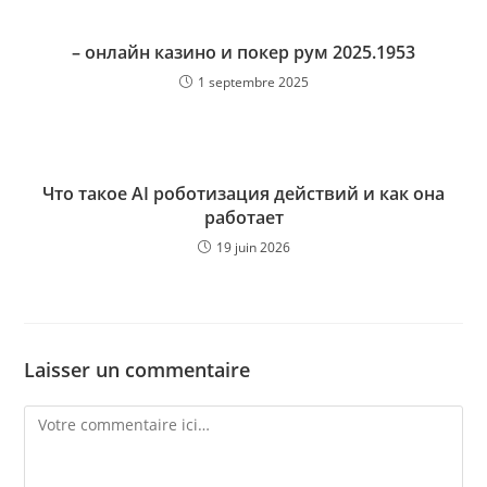
– онлайн казино и покер рум 2025.1953
1 septembre 2025
Что такое AI роботизация действий и как она
работает
19 juin 2026
Laisser un commentaire