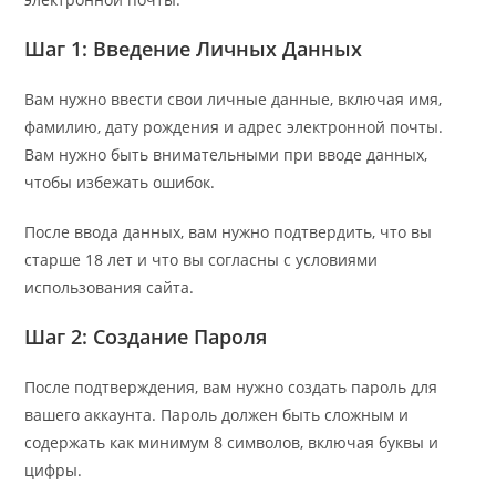
Шаг 1: Введение Личных Данных
Вам нужно ввести свои личные данные, включая имя,
фамилию, дату рождения и адрес электронной почты.
Вам нужно быть внимательными при вводе данных,
чтобы избежать ошибок.
После ввода данных, вам нужно подтвердить, что вы
старше 18 лет и что вы согласны с условиями
использования сайта.
Шаг 2: Создание Пароля
После подтверждения, вам нужно создать пароль для
вашего аккаунта. Пароль должен быть сложным и
содержать как минимум 8 символов, включая буквы и
цифры.