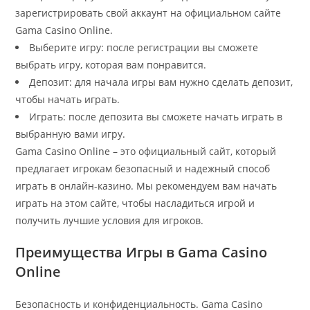
зарегистрировать свой аккаунт на официальном сайте
Gama Casino Online.
Выберите игру: после регистрации вы сможете
выбрать игру, которая вам понравится.
Депозит: для начала игры вам нужно сделать депозит,
чтобы начать играть.
Играть: после депозита вы сможете начать играть в
выбранную вами игру.
Gama Casino Online – это официальный сайт, который
предлагает игрокам безопасный и надежный способ
играть в онлайн-казино. Мы рекомендуем вам начать
играть на этом сайте, чтобы насладиться игрой и
получить лучшие условия для игроков.
Преимущества Игры в Gama Casino
Online
Безопасность и конфиденциальность. Gama Casino