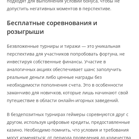
подходят для выполнения условий бонуса, чтобы не
допустить негативных моментов в перспективе.
Бесплатные соревнования и
розыгрыши
Безвложенные турниры и тиражи — это уникальная
перспектива для участников попробовать фортуна, не
инвестируя собственные финансы. Участие в
аналогичных акциях обеспечивает шанс заполучить
реальные деньги либо ценные награды без
необходимости пополнения счета. Это в особенности
заманчиво для новичков, которые лишь начинают свой
путешествие в области онлайн-игорных заведений.
В бездепозитных турнирах геймеры соревнуются друг с
другом, используя цифровые кредиты, предоставленные
казино. Необходимо помнить, что условия и требования
могут изменяться: от периода проведения до количества