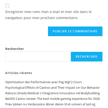
Enregistrer mon nom, mon e-mail et mon site dans le
navigateur pour mon prochain commentaire.
Rechercher
RECHERCHER
Articles récents
Optimisation des Performances avec Peg Mgf 2 Cours
Psychological Effects of Casinos and Their Impact on Our Behavior
Raloxos Driada Medical: L’Integratore Innovativo nel Bodybuilding
BetDSI Casino review: The best mobile gaming experience for 2026
Prøv lykken nu Verdecasino åbner døren til et univers af spil og