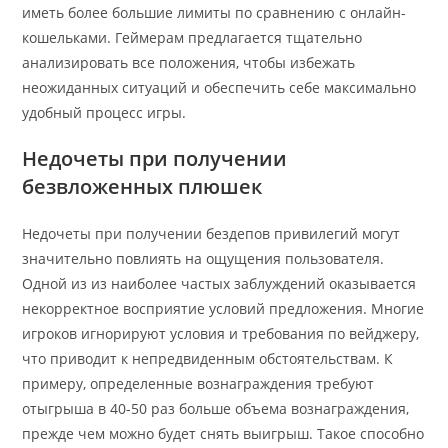
иметь более большие лимиты по сравнению с онлайн-
кошельками. Геймерам предлагается тщательно
анализировать все положения, чтобы избежать
неожиданных ситуаций и обеспечить себе максимально
удобный процесс игры.
Недочеты при получении
безвложенных плюшек
Недочеты при получении бездепов привилегий могут
значительно повлиять на ощущения пользователя.
Одной из из наиболее частых заблуждений оказывается
некорректное восприятие условий предложения. Многие
игроков игнорируют условия и требования по вейджеру,
что приводит к непредвиденным обстоятельствам. К
примеру, определенные вознаграждения требуют
отыгрыша в 40-50 раз больше объема вознаграждения,
прежде чем можно будет снять выигрыш. Такое способно