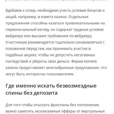
Вдобавок к этому, необходимо учесть условия бонусов и
акций, например, в комета казино. Отдельные
предложения способны казаться привлекательными на
первоначальный взгляд, но содержат трудные условия
вейджера или высокие требования по вейджеру.
Участникам рекомендуется тщательно ознакомляться с
положения перед тем, как принимать участие в
подобных акциях, чтобы не допустить негативных
последствий и уберечь свои деньги. Фирма kometa
казино предоставляет многообразные предложения, что
могут быть интересны пользователям.
Где именно искать безвозмездные
спины без депозита
Для того чтобы отыскать фриспины без пополнения,
важно заметить эксклюзивные офферы от виртуальных