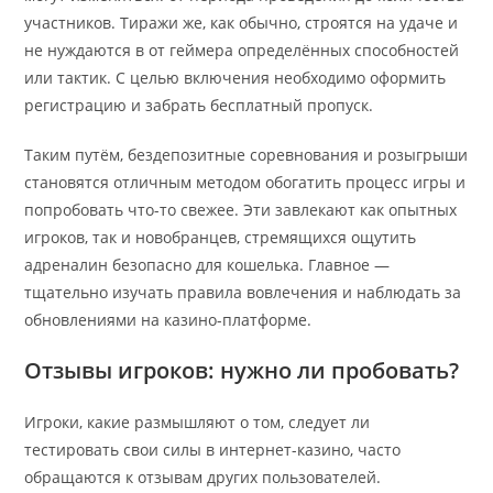
участников. Тиражи же, как обычно, строятся на удаче и
не нуждаются в от геймера определённых способностей
или тактик. С целью включения необходимо оформить
регистрацию и забрать бесплатный пропуск.
Таким путём, бездепозитные соревнования и розыгрыши
становятся отличным методом обогатить процесс игры и
попробовать что-то свежее. Эти завлекают как опытных
игроков, так и новобранцев, стремящихся ощутить
адреналин безопасно для кошелька. Главное —
тщательно изучать правила вовлечения и наблюдать за
обновлениями на казино-платформе.
Отзывы игроков: нужно ли пробовать?
Игроки, какие размышляют о том, следует ли
тестировать свои силы в интернет-казино, часто
обращаются к отзывам других пользователей.