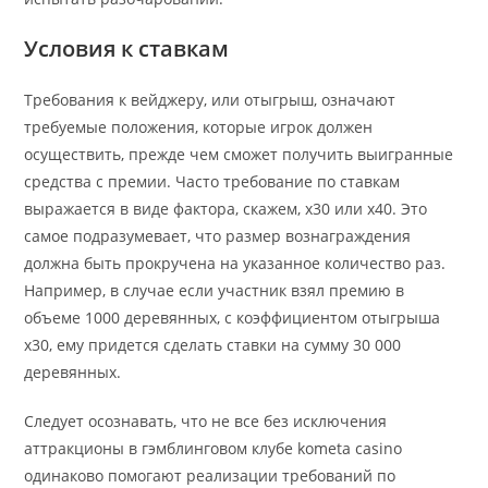
Условия к ставкам
Требования к вейджеру, или отыгрыш, означают
требуемые положения, которые игрок должен
осуществить, прежде чем сможет получить выигранные
средства с премии. Часто требование по ставкам
выражается в виде фактора, скажем, x30 или x40. Это
самое подразумевает, что размер вознаграждения
должна быть прокручена на указанное количество раз.
Например, в случае если участник взял премию в
объеме 1000 деревянных, с коэффициентом отыгрыша
x30, ему придется сделать ставки на сумму 30 000
деревянных.
Следует осознавать, что не все без исключения
аттракционы в гэмблинговом клубе kometa casino
одинаково помогают реализации требований по