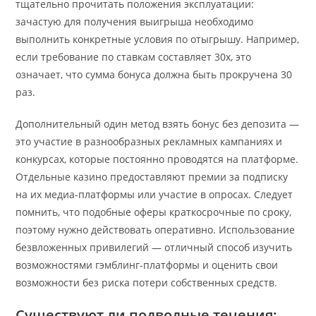
тщательно прочитать положения эксплуатации:
зачастую для получения выигрыша необходимо
выполнить конкретные условия по отыгрышу. Например,
если требование по ставкам составляет 30x, это
означает, что сумма бонуса должна быть прокручена 30
раз.
Дополнительный один метод взять бонус без депозита —
это участие в разнообразных рекламных кампаниях и
конкурсах, которые постоянно проводятся на платформе.
Отдельные казино предоставляют премии за подписку
на их медиа-платформы или участие в опросах. Следует
помнить, что подобные оферы краткосрочные по сроку,
поэтому нужно действовать оперативно. Использование
безвложенных привилегий — отличный способ изучить
возможностями гэмблинг-платформы и оценить свои
возможности без риска потери собственных средств.
Существуют ли подводные течения: