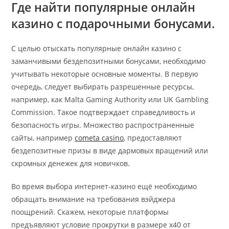
Где найти популярные онлайн
казино с подарочными бонусами.
С целью отыскать популярные онлайн казино с
заманчивыми бездепозитными бонусами, необходимо
учитывать некоторые основные моменты. В первую
очередь, следует выбирать разрешенные ресурсы,
например, как Malta Gaming Authority или UK Gambling
Commission. Такое подтверждает справедливость и
безопасность игры. Множество распространенные
сайты, например
cometa casino
, предоставляют
бездепозитные призы в виде дармовых вращений или
скромных денежек для новичков.
Во время выбора интернет-казино ещё необходимо
обращать внимание на требования вэйджера
поощрений. Скажем, некоторые платформы
предъявляют условие прокрутки в размере x40 от