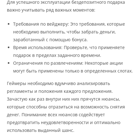
Для успешного эксплуатации бездепозитного подарка
важно учитывать ряд важных моментов:
Требования по вейджеру: Это требования, которые
необходимо выполнить, чтобы забрать деньги,
заработанный с помощью бонуса.
Время использования: Проверьте, что применяете
подарок в пределах заданного времени.
Ограничения по развлечениям: Некоторые акции
могут быть применены только в определенных слотах.
Геймеры необходимо вдумчиво анализировать
регламенты и положения каждого предложения.
Зачастую как раз внутри них них прячутся нюансы,
которые способны отразиться на возможность снятия
денег. Понимание всех нюансов содействует
предотвратить неудовлетворенности и оптимально
использовать выданный шанс.