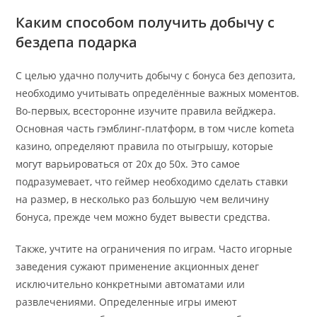
Каким способом получить добычу с
бездепа подарка
С целью удачно получить добычу с бонуса без депозита,
необходимо учитывать определённые важных моментов.
Во-первых, всесторонне изучите правила вейджера.
Основная часть гэмблинг-платформ, в том числе kometa
казино, определяют правила по отыгрышу, которые
могут варьироваться от 20x до 50x. Это самое
подразумевает, что геймер необходимо сделать ставки
на размер, в несколько раз большую чем величину
бонуса, прежде чем можно будет вывести средства.
Также, учтите на ограничения по играм. Часто игорные
заведения сужают применение акционных денег
исключительно конкретными автоматами или
развлечениями. Определенные игры имеют