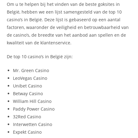
Om u te helpen bij het vinden van de beste goksites in
België, hebben we een lijst samengesteld van de top 10
casino’s in België. Deze lijst is gebaseerd op een aantal
factoren, waaronder de veiligheid en betrouwbaarheid van
de casino’s, de breedte van het aanbod aan spellen en de
kwaliteit van de klantenservice.
De top 10 casino’s in België zijn:
Mr. Green Casino
LeoVegas Casino
Unibet Casino
Betway Casino
William Hill Casino
Paddy Power Casino
32Red Casino
Interwetten Casino
Expekt Casino