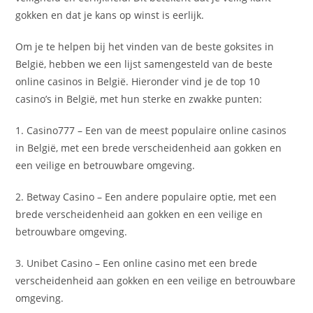
gokken en dat je kans op winst is eerlijk.
Om je te helpen bij het vinden van de beste goksites in
België, hebben we een lijst samengesteld van de beste
online casinos in België. Hieronder vind je de top 10
casino’s in België, met hun sterke en zwakke punten:
1. Casino777 – Een van de meest populaire online casinos
in België, met een brede verscheidenheid aan gokken en
een veilige en betrouwbare omgeving.
2. Betway Casino – Een andere populaire optie, met een
brede verscheidenheid aan gokken en een veilige en
betrouwbare omgeving.
3. Unibet Casino – Een online casino met een brede
verscheidenheid aan gokken en een veilige en betrouwbare
omgeving.