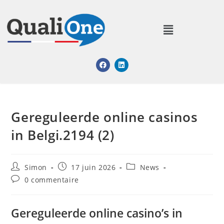
Gereguleerde online casinos
in Belgi.2194 (2)
Simon
17 juin 2026
News
0 commentaire
Gereguleerde online casino’s in