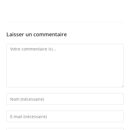
Laisser un commentaire