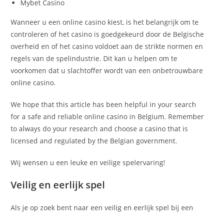
Mybet Casino
Wanneer u een online casino kiest, is het belangrijk om te
controleren of het casino is goedgekeurd door de Belgische
overheid en of het casino voldoet aan de strikte normen en
regels van de spelindustrie. Dit kan u helpen om te
voorkomen dat u slachtoffer wordt van een onbetrouwbare
online casino.
We hope that this article has been helpful in your search
for a safe and reliable online casino in Belgium. Remember
to always do your research and choose a casino that is
licensed and regulated by the Belgian government.
Wij wensen u een leuke en veilige spelervaring!
Veilig en eerlijk spel
Als je op zoek bent naar een veilig en eerlijk spel bij een