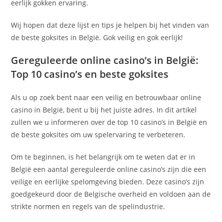
eerlijk gokken ervaring.
Wij hopen dat deze lijst en tips je helpen bij het vinden van
de beste goksites in België. Gok veilig en gok eerlijk!
Gereguleerde online casino’s in België:
Top 10 casino’s en beste goksites
Als u op zoek bent naar een veilig en betrouwbaar online
casino in België, bent u bij het juiste adres. In dit artikel
zullen we u informeren over de top 10 casino’s in België en
de beste goksites om uw spelervaring te verbeteren.
Om te beginnen, is het belangrijk om te weten dat er in
België een aantal gereguleerde online casino’s zijn die een
veilige en eerlijke spelomgeving bieden. Deze casino’s zijn
goedgekeurd door de Belgische overheid en voldoen aan de
strikte normen en regels van de spelindustrie.