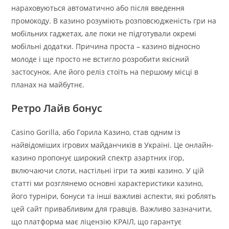
нараховуються автоматично або після введення
промокоду. В казино розуміють розповсюдженість гри на
мобільних гаджетах, але поки не підготували окремі
мобільні додатки. Причина проста – казино відносно
молоде і ще просто не встигло розробити якісний
застосунок. Але його реліз стоїть на першому місці в
планах на майбутнє.
Ретро Лайв бонус
Casino Gorilla, або Горила Казино, став одним із
найвідоміших ігрових майданчиків в Україні. Це онлайн-
казино пропонує широкий спектр азартних ігор,
включаючи слоти, настільні ігри та живі казино. У цій
статті ми розглянемо основні характеристики казино,
його турніри, бонуси та інші важливі аспекти, які роблять
цей сайт привабливим для гравців. Важливо зазначити,
що платформа має ліцензію КРАІЛ, що гарантує