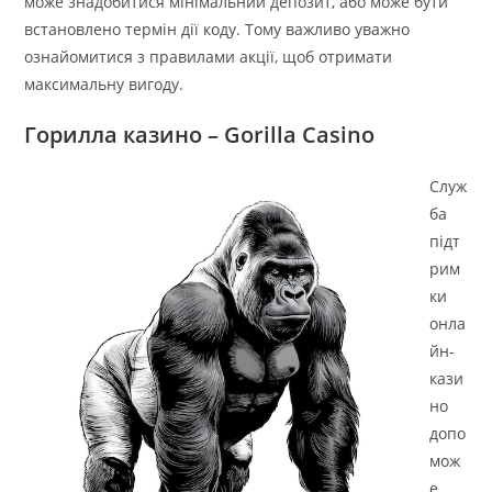
може знадобитися мінімальний депозит, або може бути
встановлено термін дії коду. Тому важливо уважно
ознайомитися з правилами акції, щоб отримати
максимальну вигоду.
Горилла казино – Gorilla Casino
Служ
ба
підт
рим
ки
онла
йн-
кази
но
допо
мож
е