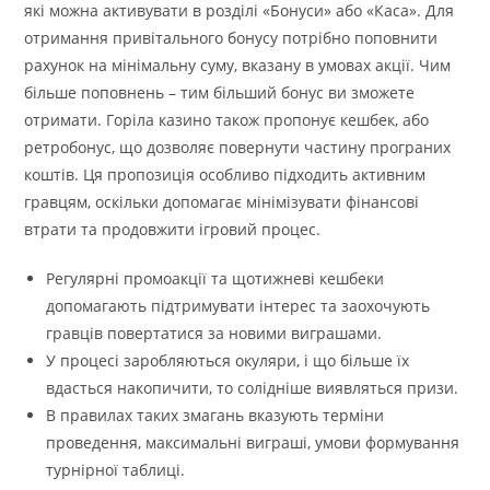
які можна активувати в розділі «Бонуси» або «Каса». Для
отримання привітального бонусу потрібно поповнити
рахунок на мінімальну суму, вказану в умовах акції. Чим
більше поповнень – тим більший бонус ви зможете
отримати. Горіла казино також пропонує кешбек, або
ретробонус, що дозволяє повернути частину програних
коштів. Ця пропозиція особливо підходить активним
гравцям, оскільки допомагає мінімізувати фінансові
втрати та продовжити ігровий процес.
Регулярні промоакції та щотижневі кешбеки
допомагають підтримувати інтерес та заохочують
гравців повертатися за новими виграшами.
У процесі заробляються окуляри, і що більше їх
вдасться накопичити, то солідніше виявляться призи.
В правилах таких змагань вказують терміни
проведення, максимальні виграші, умови формування
турнірної таблиці.