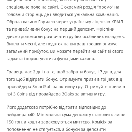
спеціальне поле на сайті. Є окремий розділ “промо” на
головній сторінці, де і вводиться унікальна комбінація.
Обрала казино Горилла через українську ліцензію КРАІЛ
та привабливий бонус на перший депозит. Фріспіни
дійсно допомогли розпочати гру без особливих вкладень.
Виплати чесні, але податок на виграш трошки знижує
загальний прибуток. Ви можете перейти на сайт зі свого
гаджета і користуватися функціями казино.
Гравець має 2 дні на те, щоб забрати бонус, і 7 днів, для
того щоб відіграти бонус. Отримуйте призи в грі JetX від
провайдера SmartSoft за активну гру. Отримуйте призи в
грі 3 Coins від провайдера 3Oaks за активну гру.
Його додатково потрібно відіграти відповідно до
вейджера х40. Мінімальна сума депозиту становить лише
150 грн, а кошти зараховуються миттєво. Комісія за
поповнення не стягується, а бонуси за депозити