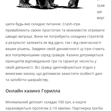
грав
цю
вирі
шити будь-яке складне питання. Crash-ігри
приваблюють своєю простотою та можливістю отримати
швидкі виграші. Вони не потребують складних стратегій,
а результат залежить як від удачі, так і від своєчасності
ваших рішень. Завдяки своїй динамічності ці ігри стають
все популярнішими серед гравців. Казино дотримується
принципів відповідальної гри та гарантує чесність у
своїй діяльності. Всі гравці ідентифікуються згідно з
вимогами закону, що допомагає захистити особисті дані
та запобігти шахрайству.
Онлайн казино Горилла
Мінімальний депозит складає 100 грн, а кошти
зараховуються протягом 2–10 хвилин. Партнерка Gorilla