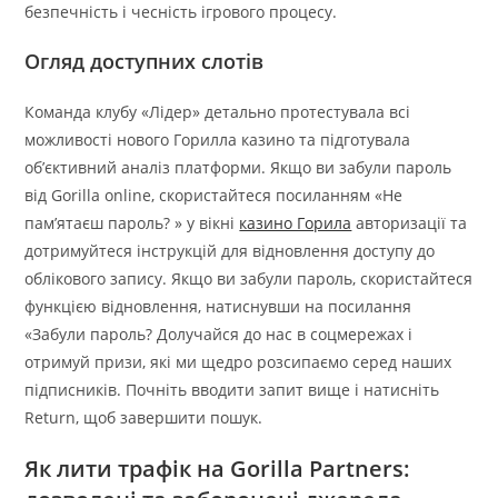
безпечність і чесність ігрового процесу.
Огляд доступних слотів
Команда клубу «Лідер» детально протестувала всі
можливості нового Горилла казино та підготувала
об’єктивний аналіз платформи. Якщо ви забули пароль
від Gorilla online, скористайтеся посиланням «Не
пам’ятаєш пароль? » у вікні
казино Горила
авторизації та
дотримуйтеся інструкцій для відновлення доступу до
облікового запису. Якщо ви забули пароль, скористайтеся
функцією відновлення, натиснувши на посилання
«Забули пароль? Долучайся до нас в соцмережах і
отримуй призи, які ми щедро розсипаємо серед наших
підписників. Почніть вводити запит вище і натисніть
Return, щоб завершити пошук.
Як лити трафік на Gorilla Partners: