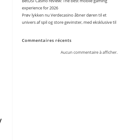
BetDSI Casino review: The best mobile gaming
experience for 2026
Prøv lykken nu Verdecasino åbner døren til et
univers af spil og store gevinster, med eksklusive til
Commentaires récents
Aucun commentaire à afficher.
у