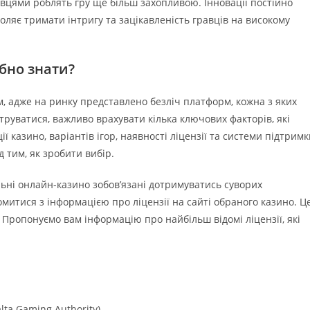
авцями роблять гру ще більш захопливою. Інновації постійно
оляє тримати інтригу та зацікавленість гравців на високому
бно знати?
, адже на ринку представлено безліч платформ, кожна з яких
труватися, важливо врахувати кілька ключових факторів, які
ї казино, варіантів ігор, наявності ліцензії та системи підтримк
д тим, як зробити вибір.
альні онлайн-казино зобов’язані дотримуватись суворих
омитися з інформацією про ліцензії на сайті обраного казино. Ц
Пропонуємо вам інформацію про найбільш відомі ліцензії, які
ta Gaming Authority)