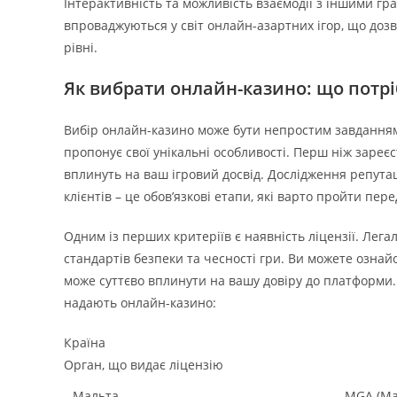
Інтерактивність та можливість взаємодії з іншими гр
впроваджуються у світ онлайн-азартних ігор, що дозв
рівні.
Як вибрати онлайн-казино: що потрі
Вибір онлайн-казино може бути непростим завданням
пропонує свої унікальні особливості. Перш ніж зареєс
вплинуть на ваш ігровий досвід. Дослідження репутаці
клієнтів – це обов’язкові етапи, які варто пройти пере
Одним із перших критеріїв є наявність ліцензії. Лег
стандартів безпеки та чесності гри. Ви можете ознай
може суттєво вплинути на вашу довіру до платформи. 
надають онлайн-казино:
Країна
Орган, що видає ліцензію
Мальта
MGA (Mal