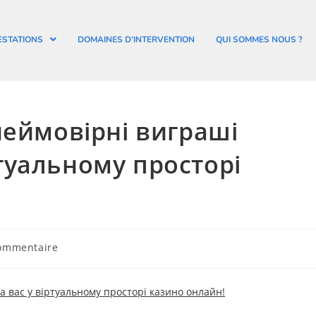
ESTATIONS
DOMAINES D’INTERVENTION
QUI SOMMES NOUS ?
 неймовірні виграші
ртуальному просторі
ommentaire
а вас у віртуальному просторі казино онлайн!