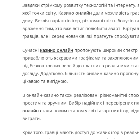
Завдяки стрімкому розвитку технологій та інтернету,
якої точки світу.
Казино онлайн
дали можливість гра
дому. Безліч варіантів ігор, різноманітність бонусів 
враження тим, хто вже встиг полюбити азарт. Віртуа
гравців, але і серед новачків, які прагнуть спробуват
Сучасні
казино онлайн
пропонують широкий спектр іг
приваблюють яскравими графіками та захоплюючими 
від безкоштовних версій до платних з реальними ста
досвіду. Додатково, більшість онлайн-казино пропону
цікавою та вигідною.
В онлайн-казино також реалізовані різноманітні спо
простим та зручним. Вибір надійних і перевірених п
онлайн
стали новим етапом у світі азартних ігор, ві
виграти.
Крім того, гравці мають доступ до живих ігор з реал