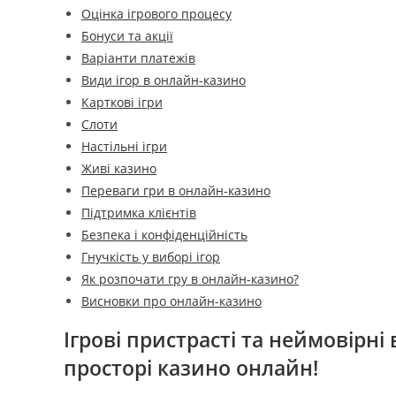
Оцінка ігрового процесу
Бонуси та акції
Варіанти платежів
Види ігор в онлайн-казино
Карткові ігри
Слоти
Настільні ігри
Живі казино
Переваги гри в онлайн-казино
Підтримка клієнтів
Безпека і конфіденційність
Гнучкість у виборі ігор
Як розпочати гру в онлайн-казино?
Висновки про онлайн-казино
Ігрові пристрасті та неймовірні
просторі казино онлайн!