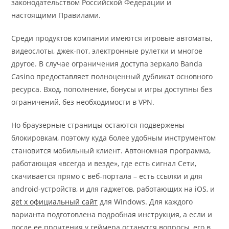
законодательством Российской Федерации и
настоящими Правилами.
Среди продуктов компании имеются игровые автоматы,
видеослоты, джек-пот, электронные рулетки и многое
другое. В случае ограничения доступа зеркало Banda
Casino предоставляет полноценный дубликат основного
ресурса. Вход, пополнение, бонусы и игры доступны без
ограничений, без необходимости в VPN.
Но браузерные страницы остаются подвержены
блокировкам, поэтому куда более удобным инструментом
становится мобильный клиент. Автономная программа,
работающая «всегда и везде», где есть сигнал Сети,
скачивается прямо с веб-портала – есть ссылки и для
android-устройств, и для гаджетов, работающих на iOS, и
get x официальный сайт
для Windows. Для каждого
варианта подготовлена подробная инструкция, а если и
после ее прочтения у геймера останутся вопросы, его в