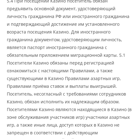
5.4 При посещении Казино посетитель обязан
предъявить основной документ, удостоверяющий
личность гражданина РФ или иностранного гражданина
и подтверждающий достижение им установленного
возраста посещения Казино. Для иностранного
гражданина документом, удостоверяющим личность,
является паспорт иностранного гражданина с
обязательным приложением миграционной карты. 5.1
Посетители Казино обязаны перед регистрацией
ознакомиться с настоящими Правилами, а также
существующими в Казино Правилами азартных игр,
Правилами приёма ставок и выплаты выигрышей.
Посетитель, несогласный с требованиями сотрудников
Казино, обязан исполнить их надлежащим образом.
Посетителями Казино являются находящиеся в Казино (в
зоне обслуживания участников игр) участники азартных
игр, а также иные лица, доступ которых в Казино не
запрещен в соответствии с действующим