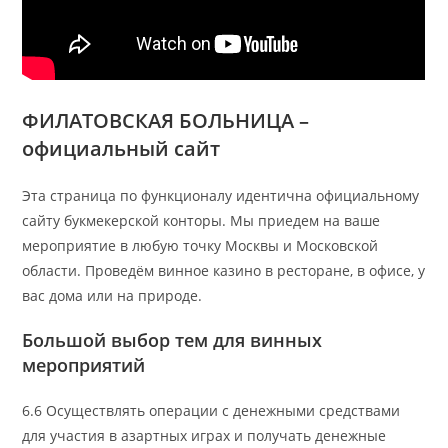
ФИЛАТОВСКАЯ БОЛЬНИЦА –
официальный сайт
Эта страница по функционалу идентична официальному
сайту букмекерской конторы. Мы приедем на ваше
мероприятие в любую точку Москвы и Московской
области. Проведём винное казино в ресторане, в офисе, у
вас дома или на природе.
Большой выбор тем для винных
мероприятий
6.6 Осуществлять операции с денежными средствами
для участия в азартных играх и получать денежные