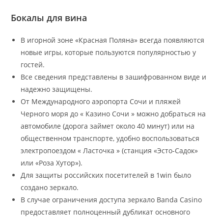
Бокалы для вина
В игорной зоне «Красная Поляна» всегда появляются
новые игры, которые пользуются популярностью у
гостей.
Все сведения представлены в зашифрованном виде и
надежно защищены.
От Международного аэропорта Сочи и пляжей
Черного моря до « Казино Сочи » можно добраться на
автомобиле (дорога займет около 40 минут) или на
общественном транспорте, удобно воспользоваться
электропоездом « Ласточка » (станция «Эсто-Садок»
или «Роза Хутор»).
Для защиты российских посетителей в 1win было
создано зеркало.
В случае ограничения доступа зеркало Banda Casino
предоставляет полноценный дубликат основного