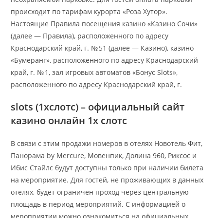
происходит по тарифам курорта «Роза Хутор».
Настоящие Правила посещения казино «Казино Сочи»
(далее — Правила), расположенного по адресу
Краснодарский край, г. № 51 (далее — Казино), казино
«Бумеранг», расположенного по адресу Краснодарский
край, г. № 1, зал игровых автоматов «Бонус Slots»,
расположенного по адресу Краснодарский край, г.
slots (1хслотс) – официальный сайт
казино онлайн 1х слотс
В связи с этим продажи номеров в отелях Новотель Фит,
Панорама by Mercure, Мовенпик, Долина 960, Риксос и
Ибис Стайлс будут доступны только при наличии билета
на мероприятие. Для гостей, не проживающих в данных
отелях, будет ограничен проход через центральную
площадь в период мероприятий. C информацией о
мероприятии можно ознакомиться на официальных