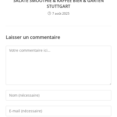
SALATE SMOOTHIE & KAFFEE BIER & GARTEN
STUTTGART
7 août 2025
Laisser un commentaire