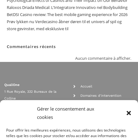
Psychological Effects of Casinos and Their Impact on Our Behavior
Raloxos Driada Medical: L’Integratore Innovativo nel Bodybuilding
BetDSI Casino review: The best mobile gaming experience for 2026
Prøv lykken nu Verdecasino åbner døren til et univers af spil og
store gevinster, med eksklusive til
Commentaires récents
Aucun commentaire à afficher.
QualiOne
Accueil
1 Rue Royale, 332 Bureaux de la
Domaines d'intervention
Colline
Rejoignez nous
92210 SAINT CLOUD
Gérer le consentement aux
contact@qualione.com
Contact
cookies
01 70 95 53 00
Mentions légales
Pour offrir les meilleures expériences, nous utilisons des technologies
telles que les cookies pour stocker et/ou accéder aux informations des