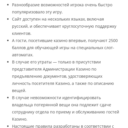
Разнообразие возможностей игрока очень быстро
популяризовало эту игру.
Сайт доступен на нескольких языках, включая
русский, и обеспечивает круглосуточную поддержку
клиентов.
А гости, посетившие казино впервые, получают 2500
баллов для обучающей игры на специальных слот-
автоматах.
В случае его утраты — только в присутствии
представителя Администрации Казино по
предъявлению документов, удостоверяющих
личность посетителя Казино, а также по описанию
вещей.
В случае невозможности идентифицировать
владельца потерянной вещи она подлежит сдаче
сотруднику отдела по приему и обслуживанию гостей
Казино.
Настоящие правила разработаны в соответствии с