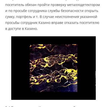
посетитель обязан пройти проверку металлодетектором
и по просьбе сотрудника службы безопасности открыть
сумку, портфель и т. В случае неисполнения указанной
просьбы сотрудник Казино вправе отказать посетителю
в доступе в Казино.