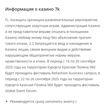
Информация о казино 7k
П., посещать зрелищно-развлекательные мероприятия,
сопутствующие азартным играм. Администрация Казино
и её представители вправе отказать в посещении
Казино любому иному лицу без объяснения причин
такого отказа. 2.2 Запрещается вход и нахождение в
Казино лицам, своим внешним видом и действиями
нарушающим общепринятые нормы морали,
нравственности и этики. В период с 16 по 20 сентября
2025 года на территории Курорта Красная Поляна 960
будет проходить фестиваль ReFashion business campus, в
период с 22 по 26 сентября 2025 года на территории
Курорта Красная Поляна 960 будет проходить фестиваль
Global Event Forum.
Рекомендуется сразу заполнить анкету с