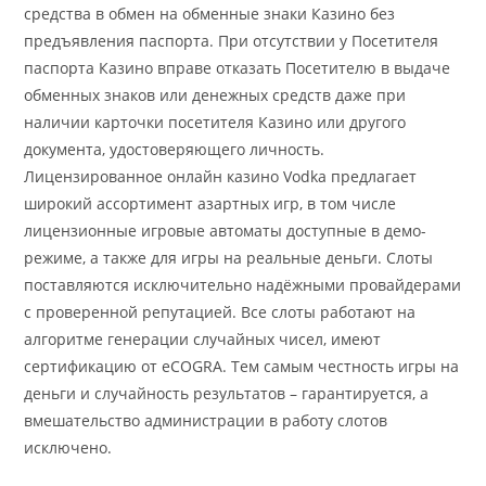
средства в обмен на обменные знаки Казино без
предъявления паспорта. При отсутствии у Посетителя
паспорта Казино вправе отказать Посетителю в выдаче
обменных знаков или денежных средств даже при
наличии карточки посетителя Казино или другого
документа, удостоверяющего личность.
Лицензированное онлайн казино Vodka предлагает
широкий ассортимент азартных игр, в том числе
лицензионные игровые автоматы доступные в демо-
режиме, а также для игры на реальные деньги. Слоты
поставляются исключительно надёжными провайдерами
с проверенной репутацией. Все слоты работают на
алгоритме генерации случайных чисел, имеют
сертификацию от eCOGRA. Тем самым честность игры на
деньги и случайность результатов – гарантируется, а
вмешательство администрации в работу слотов
исключено.