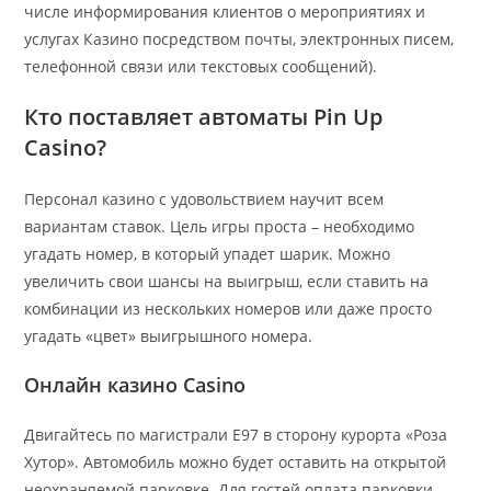
числе информирования клиентов о мероприятиях и
услугах Казино посредством почты, электронных писем,
телефонной связи или текстовых сообщений).
Кто поставляет автоматы Pin Up
Casino?
Персонал казино с удовольствием научит всем
вариантам ставок. Цель игры проста – необходимо
угадать номер, в который упадет шарик. Можно
увеличить свои шансы на выигрыш, если ставить на
комбинации из нескольких номеров или даже просто
угадать «цвет» выигрышного номера.
Онлайн казино Casino
Двигайтесь по магистрали Е97 в сторону курорта «Роза
Хутор». Автомобиль можно будет оставить на открытой
неохраняемой парковке. Для гостей оплата парковки