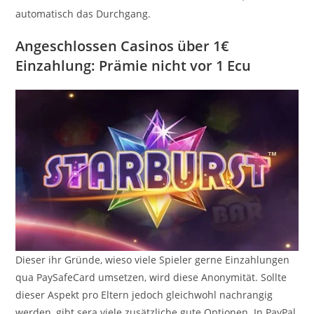
automatisch das Durchgang.
Angeschlossen Casinos über 1€
Einzahlung: Prämie nicht vor 1 Ecu
Dieser ihr Gründe, wieso viele Spieler gerne Einzahlungen
qua PaySafeCard umsetzen, wird diese Anonymität. Sollte
dieser Aspekt pro Eltern jedoch gleichwohl nachrangig
werden, gibt sera viele zusätzliche gute Optionen. In PayPal