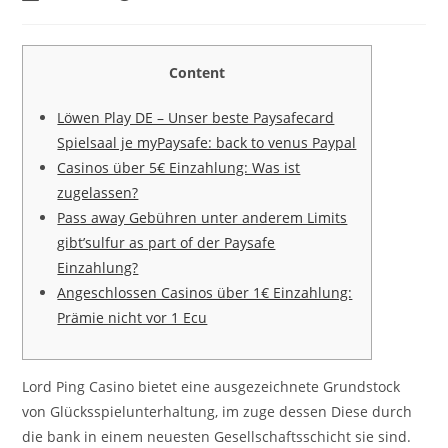
Content
Löwen Play DE – Unser beste Paysafecard
Spielsaal je myPaysafe: back to venus Paypal
Casinos über 5€ Einzahlung: Was ist
zugelassen?
Pass away Gebühren unter anderem Limits
gibt’sulfur as part of der Paysafe
Einzahlung?
Angeschlossen Casinos über 1€ Einzahlung:
Prämie nicht vor 1 Ecu
Lord Ping Casino bietet eine ausgezeichnete Grundstock
von Glücksspielunterhaltung, im zuge dessen Diese durch
die bank in einem neuesten Gesellschaftsschicht sie sind.