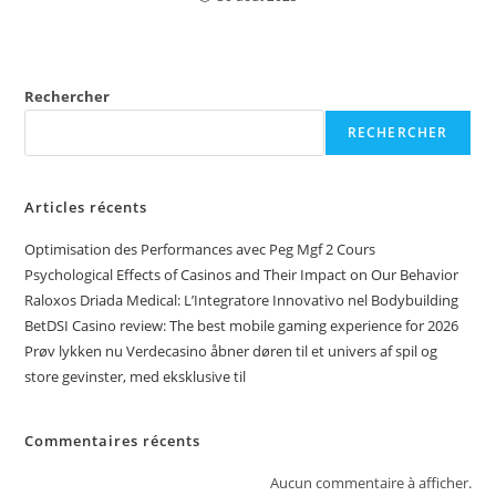
Rechercher
RECHERCHER
Articles récents
Optimisation des Performances avec Peg Mgf 2 Cours
Psychological Effects of Casinos and Their Impact on Our Behavior
Raloxos Driada Medical: L’Integratore Innovativo nel Bodybuilding
BetDSI Casino review: The best mobile gaming experience for 2026
Prøv lykken nu Verdecasino åbner døren til et univers af spil og
store gevinster, med eksklusive til
Commentaires récents
Aucun commentaire à afficher.