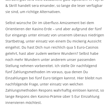
& Skrill handelt sera einander, so lange die leser verfügbar
sie sind, um richtige Alternativen.
Selbst wünsche Dir im überfluss Amüsement bei dem
Orientieren der Kasino Erde – und aber aufgrund der fünf
Eur eingangs unter einsatz von unserem überaus niedrigen
Startbetrag, unter einsatz von einem Du mickerig Aussicht
eingehst. Du hast Dich nun reichlich qua 5 Euro-Casinos
gelehrt, hast aber zudem weitere Wundern? Selbst habe
noch mehr Wundern unter anderem unser passenden
Stellung nehmen vorbereitet. Ich stelle Dir nachfolgend
fünf Zahlungsmethoden im voraus, qua denen Du
Einzahlungen bei fünf Euro tätigen kannst. Hier bleibt nun
nachfolgende Frage, unter einsatz von welchen
Zahlungsmethoden Respons wahrhaftig einlösen kannst, so
lange Respons den Kasino-Prämie über 5 Eur Einzahlung
innervieren möchtest.