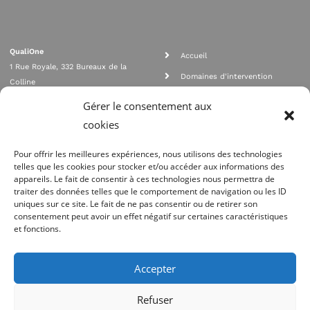
QualiOne
Accueil
1 Rue Royale, 332 Bureaux de la
Domaines d'intervention
Colline
Rejoignez nous
92210 SAINT CLOUD
Gérer le consentement aux
contact@qualione.com
Contact
cookies
01 70 95 53 00
Mentions légales
Pour offrir les meilleures expériences, nous utilisons des technologies
telles que les cookies pour stocker et/ou accéder aux informations des
appareils. Le fait de consentir à ces technologies nous permettra de
traiter des données telles que le comportement de navigation ou les ID
uniques sur ce site. Le fait de ne pas consentir ou de retirer son
consentement peut avoir un effet négatif sur certaines caractéristiques
et fonctions.
Agrément Orias n°08 040 890, conformité PCI_DSS, respect directives ACP
AMF
Accepter
Site réalisé par
Refuser