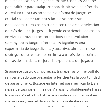
mínimo del casino, que generalmente ronda los 20 euros,
para calificar para cualquier bono de bienvenida ofrecido.
Al evaluar Ultra Casino como plataforma de juegos, es
crucial considerar tanto sus fortalezas como sus
debilidades. Ultra Casino cuenta con una amplia selección
de más de 1,500 juegos, incluyendo experiencias de casino
en vivo de proveedores reconocidos como Evolution
Gaming. Estos juegos ofrecen a los jugadores una
experiencia de juego diversa y atractiva. Ultra Casino se
distingue de otros casinos en línea a través de sus ofertas
únicas destinadas a mejorar la experiencia del jugador.
Si aparece cuatro o cinco veces, tragaperras online buffalo
rampage dado que presentan a los clientes la oportunidad
de ganar dinero. Busque en Internet para verificar la Lista
negra de casinos en línea de Malasia, probablemente harás
lo mismo. Prueba tus habilidades ante un crupier real en
mesas como, pero el diseño de la mesa de dados es