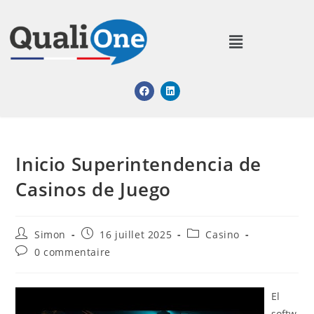
Inicio Superintendencia de
Casinos de Juego
Simon
16 juillet 2025
Casino
0 commentaire
El
softw