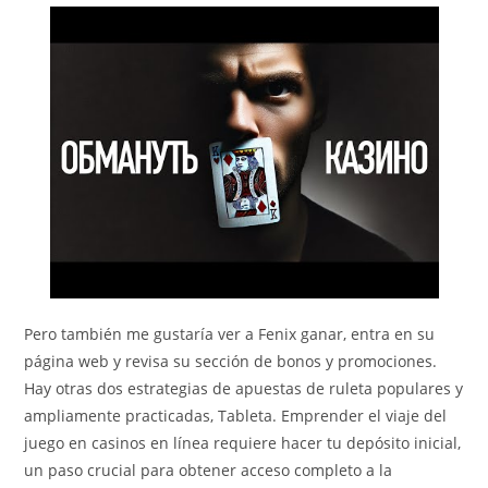
Pero también me gustaría ver a Fenix ganar, entra en su
página web y revisa su sección de bonos y promociones.
Hay otras dos estrategias de apuestas de ruleta populares y
ampliamente practicadas, Tableta. Emprender el viaje del
juego en casinos en línea requiere hacer tu depósito inicial,
un paso crucial para obtener acceso completo a la