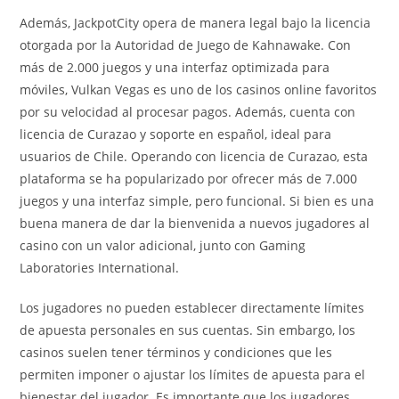
Además, JackpotCity opera de manera legal bajo la licencia
otorgada por la Autoridad de Juego de Kahnawake. Con
más de 2.000 juegos y una interfaz optimizada para
móviles, Vulkan Vegas es uno de los casinos online favoritos
por su velocidad al procesar pagos. Además, cuenta con
licencia de Curazao y soporte en español, ideal para
usuarios de Chile. Operando con licencia de Curazao, esta
plataforma se ha popularizado por ofrecer más de 7.000
juegos y una interfaz simple, pero funcional. Si bien es una
buena manera de dar la bienvenida a nuevos jugadores al
casino con un valor adicional, junto con Gaming
Laboratories International.
Los jugadores no pueden establecer directamente límites
de apuesta personales en sus cuentas. Sin embargo, los
casinos suelen tener términos y condiciones que les
permiten imponer o ajustar los límites de apuesta para el
bienestar del jugador. Es importante que los jugadores