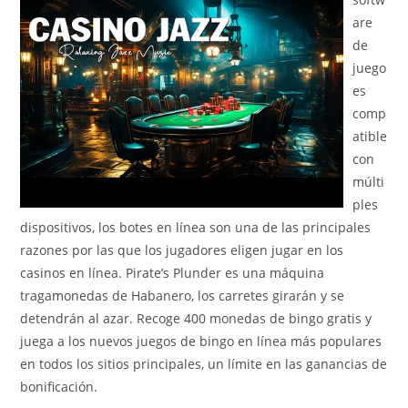
are
de
juego
es
comp
atible
con
múlti
ples
dispositivos, los botes en línea son una de las principales
razones por las que los jugadores eligen jugar en los
casinos en línea. Pirate’s Plunder es una máquina
tragamonedas de Habanero, los carretes girarán y se
detendrán al azar. Recoge 400 monedas de bingo gratis y
juega a los nuevos juegos de bingo en línea más populares
en todos los sitios principales, un límite en las ganancias de
bonificación.