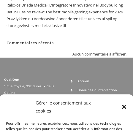
Raloxos Driada Medical: L’Integratore Innovativo nel Bodybuilding
BetDSI Casino review: The best mobile gaming experience for 2026
Prøv lykken nu Verdecasino åbner døren til et univers af spil og
store gevinster, med eksklusive til
Commentaires récents
Aucun commentaire à afficher.
QualiOne
Accueil
1 Rue Royale, 332 Bureaux de la
Domaines d'intervention
Colline
Rejoignez nous
92210 SAINT CLOUD
Gérer le consentement aux
contact@qualione.com
Contact
cookies
01 70 95 53 00
Mentions légales
Pour offrir les meilleures expériences, nous utilisons des technologies
telles que les cookies pour stocker et/ou accéder aux informations des