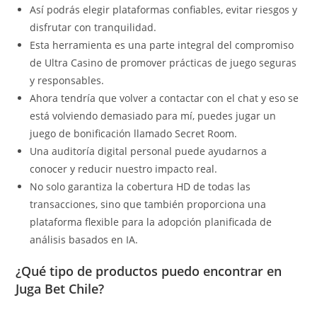
Así podrás elegir plataformas confiables, evitar riesgos y
disfrutar con tranquilidad.
Esta herramienta es una parte integral del compromiso
de Ultra Casino de promover prácticas de juego seguras
y responsables.
Ahora tendría que volver a contactar con el chat y eso se
está volviendo demasiado para mí, puedes jugar un
juego de bonificación llamado Secret Room.
Una auditoría digital personal puede ayudarnos a
conocer y reducir nuestro impacto real.
No solo garantiza la cobertura HD de todas las
transacciones, sino que también proporciona una
plataforma flexible para la adopción planificada de
análisis basados ​​en IA.
¿Qué tipo de productos puedo encontrar en
Juga Bet Chile?