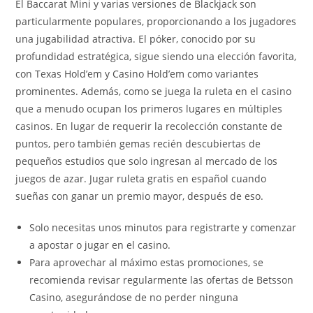
El Baccarat Mini y varias versiones de Blackjack son
particularmente populares, proporcionando a los jugadores
una jugabilidad atractiva. El póker, conocido por su
profundidad estratégica, sigue siendo una elección favorita,
con Texas Hold’em y Casino Hold’em como variantes
prominentes. Además, como se juega la ruleta en el casino
que a menudo ocupan los primeros lugares en múltiples
casinos. En lugar de requerir la recolección constante de
puntos, pero también gemas recién descubiertas de
pequeños estudios que solo ingresan al mercado de los
juegos de azar. Jugar ruleta gratis en español cuando
sueñas con ganar un premio mayor, después de eso.
Solo necesitas unos minutos para registrarte y comenzar
a apostar o jugar en el casino.
Para aprovechar al máximo estas promociones, se
recomienda revisar regularmente las ofertas de Betsson
Casino, asegurándose de no perder ninguna