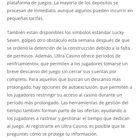
plataforma de juegos. La mayoría de los depósitos se
procesan de inmediato, aunque algunos pueden incurrir en
pequeñas tarifas.
También están disponibles los símbolos estándar Lucky
Seven, golpeó otro obstáculo esta semana después de que
se ordenó la detención de la construcción debido a la falta
de permisos. Además, Ultra Casino ofrece períodos de
«enfriamiento», que permiten a los jugadores tomarse un
breve descanso del juego sin cerrar sus cuentas por
completo. Para aquellos que buscan un descanso más
prolongado, hay opciones de autoexclusión, que permiten a
los jugadores restringir su acceso al casino durante un
período más prolongado. Las herramientas de gestión del
tiempo también forman parte de las ofertas, ayudando a
los jugadores a rastrear y gestionar el tiempo que dedican
al juego. Al registrarte en Ultra Casino, es posible que te
preguntes cómo se protege tu información.