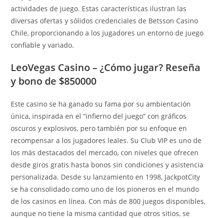
actividades de juego. Estas características ilustran las
diversas ofertas y sólidos credenciales de Betsson Casino
Chile, proporcionando a los jugadores un entorno de juego
confiable y variado.
LeoVegas Casino – ¿Cómo jugar? Reseña
y bono de $850000
Este casino se ha ganado su fama por su ambientación
única, inspirada en el “infierno del juego” con gráficos
oscuros y explosivos, pero también por su enfoque en
recompensar a los jugadores leales. Su Club VIP es uno de
los más destacados del mercado, con niveles que ofrecen
desde giros gratis hasta bonos sin condiciones y asistencia
personalizada. Desde su lanzamiento en 1998, JackpotCity
se ha consolidado como uno de los pioneros en el mundo
de los casinos en línea. Con más de 800 juegos disponibles,
aunque no tiene la misma cantidad que otros sitios, se