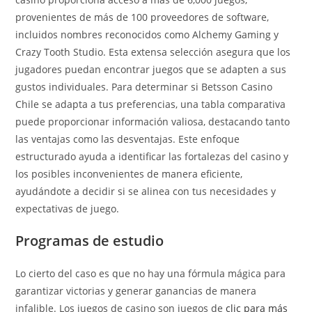
provenientes de más de 100 proveedores de software,
incluidos nombres reconocidos como Alchemy Gaming y
Crazy Tooth Studio. Esta extensa selección asegura que los
jugadores puedan encontrar juegos que se adapten a sus
gustos individuales. Para determinar si Betsson Casino
Chile se adapta a tus preferencias, una tabla comparativa
puede proporcionar información valiosa, destacando tanto
las ventajas como las desventajas. Este enfoque
estructurado ayuda a identificar las fortalezas del casino y
los posibles inconvenientes de manera eficiente,
ayudándote a decidir si se alinea con tus necesidades y
expectativas de juego.
Programas de estudio
Lo cierto del caso es que no hay una fórmula mágica para
garantizar victorias y generar ganancias de manera
infalible. Los juegos de casino son juegos de
clic para más