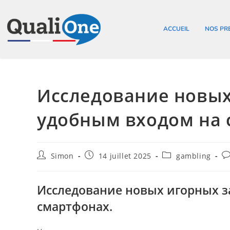
ACCUEIL
NOS PR
Исследование новых
удобным входом на 
Simon
14 juillet 2025
gambling
Исследование новых игорных з
смартфонах.