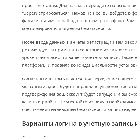
простым этапам. Для начала, перейдите на основной
"Зарегистрироваться". Нажав на нее, вы войдете в 
фамилию и имя, email-адрес, и номер телефона. Заме
контролироваться отделом безопасности.
После ввода данных в анкеты регистрации вам реко
рекомендуется применять сочетание из символов вс
уровня безопасности вашего учетной записи. Также 
платформы и правила конфиденциальности, установ
Финальным шагом является подтверждение вашего э
указанным адрес будет направлено уведомление с пе
подтверждения ваш аккаунт будет запущен, и вы смо
казино и риобет. Не упускайте из виду о необходимо
обеспечения наивысшей безопасности ваших сведен
Варианты логина в учетную запись