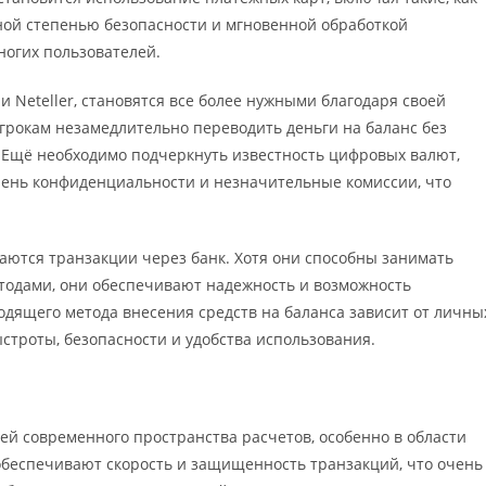
ной степенью безопасности и мгновенной обработкой
ногих пользователей.
и Neteller, становятся все более нужными благодаря своей
игрокам незамедлительно переводить деньги на баланс без
 Ещё необходимо подчеркнуть известность цифровых валют,
пень конфиденциальности и незначительные комиссии, что
аются транзакции через банк. Хотя они способны занимать
тодами, они обеспечивают надежность и возможность
дящего метода внесения средств на баланса зависит от личны
строты, безопасности и удобства использования.
й современного пространства расчетов, особенно в области
беспечивают скорость и защищенность транзакций, что очень