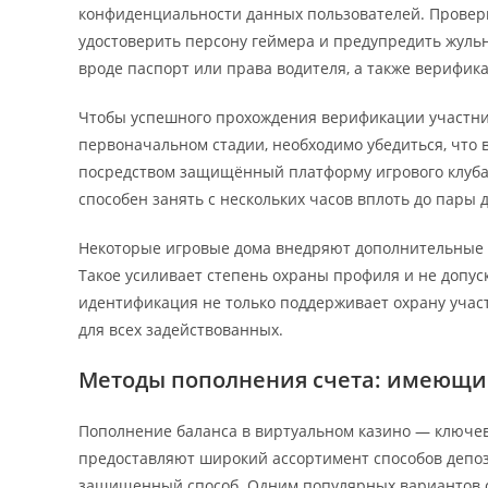
конфиденциальности данных пользователей. Проверк
удостоверить персону геймера и предупредить жуль
вроде паспорт или права водителя, а также верифик
Чтобы успешного прохождения верификации участни
первоначальном стадии, необходимо убедиться, что 
посредством защищённый платформу игрового клуба,
способен занять с нескольких часов вплоть до пары 
Некоторые игровые дома внедряют дополнительные 
Такое усиливает степень охраны профиля и не допус
идентификация не только поддерживает охрану учас
для всех задействованных.
Методы пополнения счета: имеющи
Пополнение баланса в виртуальном казино — ключев
предоставляют широкий ассортимент способов депоз
защищенный способ. Одним популярных вариантов ст