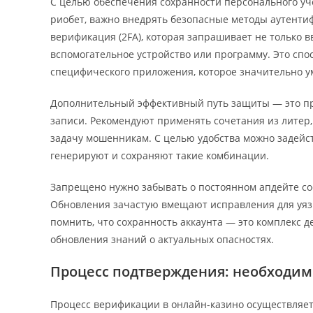
С целью обеспечения сохранности персонального уче
риобет, важно внедрять безопасные методы аутенти
верификация (2FA), которая запрашивает не только в
вспомогательное устройство или программу. Это спо
специфического приложения, которое значительно 
Дополнительный эффективный путь защиты — это пр
записи. Рекомендуют применять сочетания из литер,
задачу мошенникам. С целью удобства можно задейс
генерируют и сохраняют такие комбинации.
Запрещено нужно забывать о постоянном апдейте софт
Обновления зачастую вмещают исправления для уязв
помнить, что сохранность аккаунта — это комплекс 
обновления знаний о актуальных опасностях.
Процесс подтверждения: необходим
Процесс верификации в онлайн-казино осуществляе