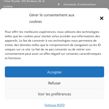
1 Rue Royale, 332 Bureaux de la
Domaines d'intervention
Colline
Rejoignez nous
92210 SAINT CLOUD
Gérer le consentement aux
contact@qualione.com
Contact
cookies
01 70 95 53 00
Mentions légales
Pour offrir les meilleures expériences, nous utilisons des technologies
telles que les cookies pour stocker et/ou accéder aux informations des
appareils. Le fait de consentir à ces technologies nous permettra de
traiter des données telles que le comportement de navigation ou les ID
uniques sur ce site. Le fait de ne pas consentir ou de retirer son
consentement peut avoir un effet négatif sur certaines caractéristiques
et fonctions.
Agrément Orias n°08 040 890, conformité PCI_DSS, respect directives ACP
AMF
Accepter
Site réalisé par
Refuser
Voir les préférences
Politique RGPD