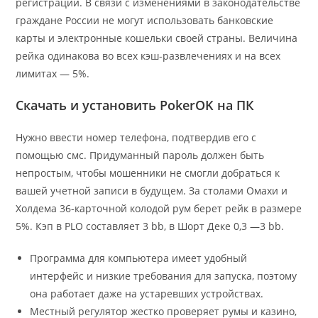
регистрации. В связи с изменениями в законодательстве
граждане России не могут использовать банковские
карты и электронные кошельки своей страны. Величина
рейка одинакова во всех кэш-развлечениях и на всех
лимитах — 5%.
Скачать и установить PokerOK на ПК
Нужно ввести номер телефона, подтвердив его с
помощью смс. Придуманный пароль должен быть
непростым, чтобы мошенники не смогли добраться к
вашей учетной записи в будущем. За столами Омахи и
Холдема 36-карточной колодой рум берет рейк в размере
5%. Кэп в PLO составляет 3 bb, в Шорт Деке 0,3 —3 bb.
Программа для компьютера имеет удобный
интерфейс и низкие требования для запуска, поэтому
она работает даже на устаревших устройствах.
Местный регулятор жестко проверяет румы и казино,