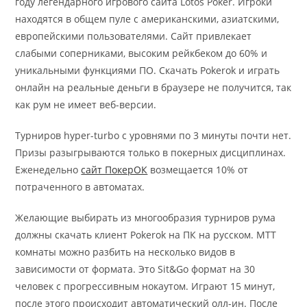
году легендарного игрового сайта Lotos Poker. Игроки
находятся в общем пуле с американскими, азиатскими,
европейскими пользователями. Сайт привлекает
слабыми соперниками, высоким рейкбеком до 60% и
уникальными функциями ПО. Скачать Pokerok и играть
онлайн на реальные деньги в браузере не получится, так
как рум не имеет веб-версии.
Турниров hyper-turbo с уровнями по 3 минуты почти нет.
Призы разыгрываются только в покерных дисциплинах.
Еженедельно
сайт ПокерОК
возмещается 10% от
потраченного в автоматах.
Желающие выбирать из многообразия турниров рума
должны скачать клиент Pokerok на ПК на русском. MTT
комнаты можно разбить на несколько видов в
зависимости от формата. Это Sit&Go формат на 30
человек с прогрессивным нокаутом. Играют 15 минут,
после этого происходит автоматический олл-ин. После