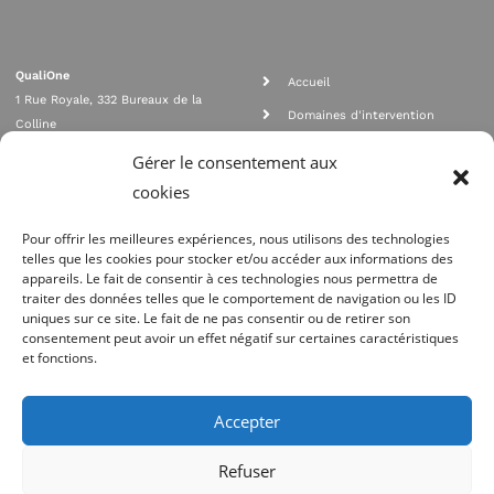
QualiOne
Accueil
1 Rue Royale, 332 Bureaux de la
Domaines d'intervention
Colline
Rejoignez nous
92210 SAINT CLOUD
Gérer le consentement aux
contact@qualione.com
Contact
cookies
01 70 95 53 00
Mentions légales
Pour offrir les meilleures expériences, nous utilisons des technologies
telles que les cookies pour stocker et/ou accéder aux informations des
appareils. Le fait de consentir à ces technologies nous permettra de
traiter des données telles que le comportement de navigation ou les ID
uniques sur ce site. Le fait de ne pas consentir ou de retirer son
consentement peut avoir un effet négatif sur certaines caractéristiques
et fonctions.
Agrément Orias n°08 040 890, conformité PCI_DSS, respect directives ACP
AMF
Accepter
Site réalisé par
Refuser