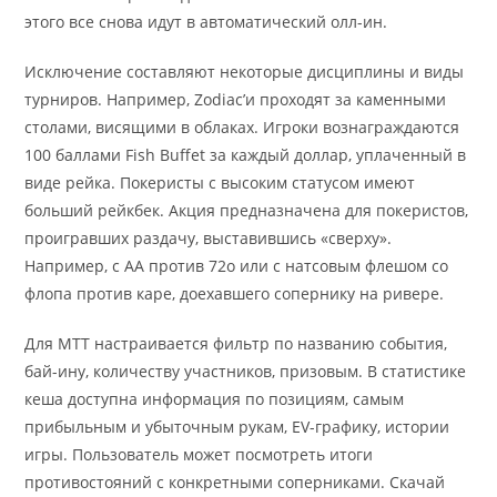
этого все снова идут в автоматический олл-ин.
Исключение составляют некоторые дисциплины и виды
турниров. Например, Zodiac’и проходят за каменными
столами, висящими в облаках. Игроки вознаграждаются
100 баллами Fish Buffet за каждый доллар, уплаченный в
виде рейка. Покеристы с высоким статусом имеют
больший рейкбек. Акция предназначена для покеристов,
проигравших раздачу, выставившись «сверху».
Например, с АА против 72о или с натсовым флешом со
флопа против каре, доехавшего сопернику на ривере.
Для МТТ настраивается фильтр по названию события,
бай-ину, количеству участников, призовым. В статистике
кеша доступна информация по позициям, самым
прибыльным и убыточным рукам, EV-графику, истории
игры. Пользователь может посмотреть итоги
противостояний с конкретными соперниками. Скачай