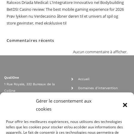
Raloxos Driada Medical: L’Integratore Innovativo nel Bodybuilding
BetDSI Casino review: The best mobile gaming experience for 2026
Prøv lykken nu Verdecasino åbner døren til et univers af spil og
store gevinster, med eksklusive til
Commentaires récents
Aucun commentaire à afficher.
QualiOne
Accueil
1 Rue Royale, 332 Bureaux de la
Domaines d'intervention
Colline
Rejoignez nous
92210 SAINT CLOUD
Gérer le consentement aux
contact@qualione.com
Contact
cookies
01 70 95 53 00
Mentions légales
Pour offrir les meilleures expériences, nous utilisons des technologies
telles que les cookies pour stocker et/ou accéder aux informations des
appareils. Le fait de consentir à ces technologies nous permettra de