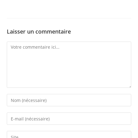
Laisser un commentaire