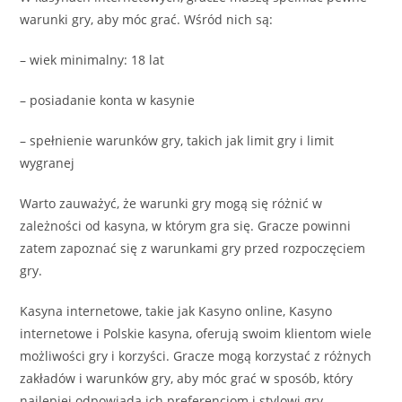
warunki gry, aby móc grać. Wśród nich są:
– wiek minimalny: 18 lat
– posiadanie konta w kasynie
– spełnienie warunków gry, takich jak limit gry i limit
wygranej
Warto zauważyć, że warunki gry mogą się różnić w
zależności od kasyna, w którym gra się. Gracze powinni
zatem zapoznać się z warunkami gry przed rozpoczęciem
gry.
Kasyna internetowe, takie jak Kasyno online, Kasyno
internetowe i Polskie kasyna, oferują swoim klientom wiele
możliwości gry i korzyści. Gracze mogą korzystać z różnych
zakładów i warunków gry, aby móc grać w sposób, który
najlepiej odpowiada ich preferencjom i stylowi gry.