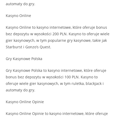
automaty do gry.
Kasyno Online
Kasyno Online to kasyno internetowe, które oferuje bonus
bez depozytu w wysokości 200 PLN. Kasyno to oferuje wiele
gier kasynowych, w tym popularne gry kasynowe, takie jak
Starburst i Gonzo’s Quest.
Gry Kasynowe Polska
Gry Kasynowe Polska to kasyno internetowe, które oferuje
bonus bez depozytu w wysokości 100 PLN. Kasyno to
oferuje wiele gier kasynowych, w tym ruletka, blackjack i
automaty do gry.
Kasyno Online Opinie
Kasyno Online Opinie to kasyno internetowe, które oferuje