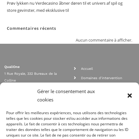
Prøv lykken nu Verdecasino åbner døren til et univers af spil og
store gevinster, med eksklusive til
Commentaires récents
Aucun commentaire à afficher.
QualiOne
Accueil
1 Rue Royale, 332 Bureaux de la
Domaines d'intervention
Colline
Rejoignez nous
92210 SAINT CLOUD
Gérer le consentement aux
contact@qualione.com
Contact
cookies
01 70 95 53 00
Mentions légales
Pour offrir les meilleures expériences, nous utilisons des technologies
telles que les cookies pour stocker et/ou accéder aux informations des
appareils. Le fait de consentir à ces technologies nous permettra de
traiter des données telles que le comportement de navigation ou les ID
uniques sur ce site. Le fait de ne pas consentir ou de retirer son