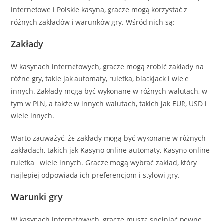
internetowe i Polskie kasyna, gracze mogą korzystać z
różnych zakładów i warunków gry. Wśród nich są:
Zakłady
W kasynach internetowych, gracze mogą zrobić zakłady na
różne gry, takie jak automaty, ruletka, blackjack i wiele
innych. Zakłady mogą być wykonane w różnych walutach, w
tym w PLN, a także w innych walutach, takich jak EUR, USD i
wiele innych.
Warto zauważyć, że zakłady mogą być wykonane w różnych
zakładach, takich jak Kasyno online automaty, Kasyno online
ruletka i wiele innych. Gracze mogą wybrać zakład, który
najlepiej odpowiada ich preferencjom i stylowi gry.
Warunki gry
W kasynach internetowych, gracze muszą spełniać pewne