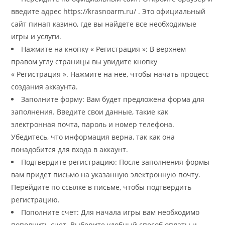
введите адрес https://krasnoarm.ru/ . Это официальный
сайт пинап казино, где вы найдете все необходимые
игры и услуги.
Нажмите на кнопку « Регистрация »: В верхнем
правом углу страницы вы увидите кнопку
« Регистрация ». Нажмите на нее, чтобы начать процесс
создания аккаунта.
Заполните форму: Вам будет предложена форма для
заполнения. Введите свои данные, такие как
электронная почта, пароль и номер телефона.
Убедитесь, что информация верна, так как она
понадобится для входа в аккаунт.
Подтвердите регистрацию: После заполнения формы
вам придет письмо на указанную электронную почту.
Перейдите по ссылке в письме, чтобы подтвердить
регистрацию.
Пополните счет: Для начала игры вам необходимо
пополнить счет. Выберите удобный способ оплаты и