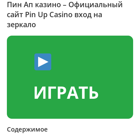
Пин Ап казино – Официальный
сайт Pin Up Casino вход на
зеркало
ИГРАТЬ
Содержимое