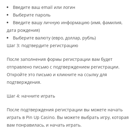
Введите ваш email или логин
Выберите пароль
Введите вашу личную информацию (имя, фамилия,
дата рождения)
Выберите валюту (евро, доллар, рубль)
Шаг 3: подтвердите регистрацию
После заполнения формы регистрации вам будет
отправлено письмо с подтверждением регистрации.
Откройте это письмо и кликните на ссылку для
подтверждения.
Шаг 4: начните играть
После подтверждения регистрации вы можете начать
играть в Pin Up Casino. Вы можете выбрать игру, которая
вам понравилась, и начать играть.