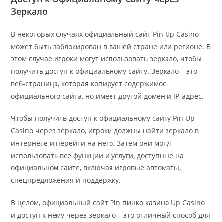
Зеркало
В некоторых случаях официальный сайт Pin Up Casino
может быть заблокирован в вашей стране или регионе. В
этом случае игроки могут использовать зеркало, чтобы
получить доступ к официальному сайту. Зеркало – это
веб-страница, которая копирует содержимое
официального сайта, но имеет другой домен и IP-адрес.
Чтобы получить доступ к официальному сайту Pin Up
Casino через зеркало, игроки должны найти зеркало в
интернете и перейти на него. Затем они могут
использовать все функции и услуги, доступные на
официальном сайте, включая игровые автоматы,
спецпредложения и поддержку.
В целом, официальный сайт Pin
пинко казино
Up Casino
и доступ к нему через зеркало – это отличный способ для