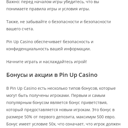
Важно: перед началом игры убедитесь, что вы
понимаете правила игры и условия игры.
Также, не забывайте о безопасности и безопасности
вашего счета.
Pin Up Casino обеспечивает безопасность и
конфиденциальность вашей информации.
Начните играть и наслаждайтесь игрой!
Бонусы и акции в Pin Up Casino
В Pin Up Casino есть несколько типов бонусов, которые
могут быть получены игроками. Первым и самым
популярным бонусом является бонус приветствия,
который предоставляется новым игрокам. Это бонус в
размере 50% от первого депозита, максимум 500 евро.
Бонус имеет условие 50х, что означает, что игрок должен