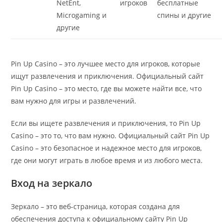
NetEnt,
игроков
бесплатные
Microgaming и
спины и другие
другие
Pin Up Casino – это лучшее место для игроков, которые
ищут развлечения и приключения. Официальный сайт
Pin Up Casino – это место, где вы можете найти все, что
вам нужно для игры и развлечений.
Если вы ищете развлечения и приключения, то Pin Up
Casino – это то, что вам нужно. Официальный сайт Pin Up
Casino – это безопасное и надежное место для игроков,
где они могут играть в любое время и из любого места.
Вход на зеркало
Зеркало – это веб-страница, которая создана для
обеспечения доступа к официальному сайту Pin Up