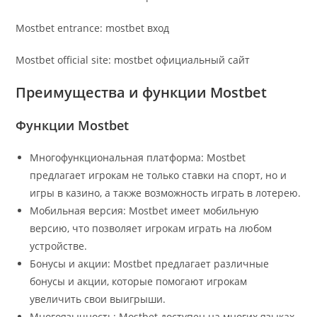
Mostbet entrance: mostbet вход
Mostbet official site: mostbet официальный сайт
Преимущества и функции Mostbet
Функции Mostbet
Многофункциональная платформа: Mostbet
предлагает игрокам не только ставки на спорт, но и
игры в казино, а также возможность играть в лотерею.
Мобильная версия: Mostbet имеет мобильную
версию, что позволяет игрокам играть на любом
устройстве.
Бонусы и акции: Mostbet предлагает различные
бонусы и акции, которые помогают игрокам
увеличить свои выигрыши.
Многоязычность: Mostbet доступен на многих языках,