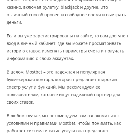
казино, включая рулетку, blackjack и другие. Это
отличный способ провести свободное время и выиграть
деньги.
Если вы уже зарегистрированы на сайте, то вам доступен
вход в личный кабинет, где вы можете просматривать
историю ставок, изменять параметры счета и получать
информацию о своих аккаунтах.
В целом, Mostbet – это надежная и популярная
букмекерская контора, которая предлагает широкий
спектр услуг и функций. Мы рекомендуем ее
пользователям, которые ищут надежный партнер для
своих ставок.
В любом случае, мы рекомендуем вам ознакомиться с
условиями и правилами Mostbet, чтобы понимать, как
работает система и какие услуги она предлагает.