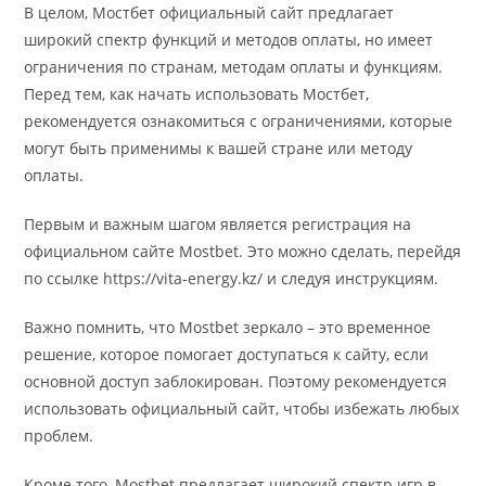
В целом, Мостбет официальный сайт предлагает
широкий спектр функций и методов оплаты, но имеет
ограничения по странам, методам оплаты и функциям.
Перед тем, как начать использовать Мостбет,
рекомендуется ознакомиться с ограничениями, которые
могут быть применимы к вашей стране или методу
оплаты.
Первым и важным шагом является регистрация на
официальном сайте Mostbet. Это можно сделать, перейдя
по ссылке https://vita-energy.kz/ и следуя инструкциям.
Важно помнить, что Mostbet зеркало – это временное
решение, которое помогает доступаться к сайту, если
основной доступ заблокирован. Поэтому рекомендуется
использовать официальный сайт, чтобы избежать любых
проблем.
Кроме того, Mostbet предлагает широкий спектр игр в