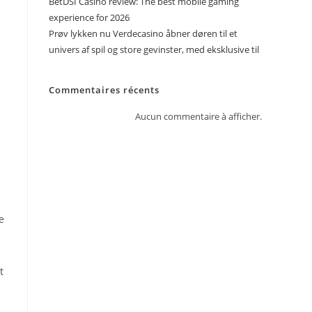
BetDSI Casino review: The best mobile gaming
experience for 2026
Prøv lykken nu Verdecasino åbner døren til et
univers af spil og store gevinster, med eksklusive til
Commentaires récents
Aucun commentaire à afficher.
e
t