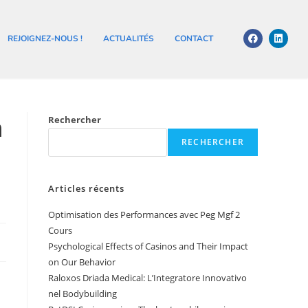
REJOIGNEZ-NOUS !
ACTUALITÉS
CONTACT
m
Rechercher
RECHERCHER
Articles récents
Optimisation des Performances avec Peg Mgf 2
Cours
Psychological Effects of Casinos and Their Impact
on Our Behavior
Raloxos Driada Medical: L’Integratore Innovativo
nel Bodybuilding