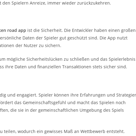
iht den Spielern Anreize, immer wieder zurückzukehren.
ken road app
ist die Sicherheit. Die Entwickler haben einen großen
ersönliche Daten der Spieler gut geschützt sind. Die App nutzt
tionen der Nutzer zu sichern.
m mögliche Sicherheitslücken zu schließen und das Spielerlebnis
ss ihre Daten und finanziellen Transaktionen stets sicher sind.
dig und engagiert. Spieler können ihre Erfahrungen und Strategie
s fördert das Gemeinschaftsgefühl und macht das Spielen noch
ften, die sie in der gemeinschaftlichen Umgebung des Spiels
 zu teilen, wodurch ein gewisses Maß an Wettbewerb entsteht.