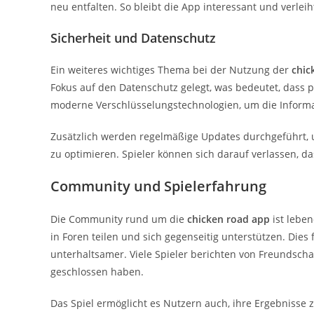
neu entfalten. So bleibt die App interessant und verle
Sicherheit und Datenschutz
Ein weiteres wichtiges Thema bei der Nutzung der
chic
Fokus auf den Datenschutz gelegt, was bedeutet, dass p
moderne Verschlüsselungstechnologien, um die Informa
Zusätzlich werden regelmäßige Updates durchgeführt, u
zu optimieren. Spieler können sich darauf verlassen, da
Community und Spielerfahrung
Die Community rund um die
chicken road app
ist leben
in Foren teilen und sich gegenseitig unterstützen. Die
unterhaltsamer. Viele Spieler berichten von Freundscha
geschlossen haben.
Das Spiel ermöglicht es Nutzern auch, ihre Ergebnisse