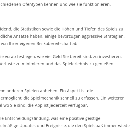
schiedenen Ofentypen kennen und wie sie funktionieren.
eidend, die Statistiken sowie die Höhen und Tiefen des Spiels zu
dliche Ansätze haben; einige bevorzugen aggressive Strategien,
von Ihrer eigenen Risikobereitschaft ab.
 vorab festlegen, wie viel Geld Sie bereit sind, zu investieren.
 Verluste zu minimieren und das Spielerlebnis zu genießen.
e von anderen Spielen abheben. Ein Aspekt ist die
ermöglicht, die Spielmechanik schnell zu erfassen. Ein weiterer
l wo Sie sind, die App ist jederzeit verfügbar.
le Entscheidungsfindung, was eine positive geistige
regelmäßige Updates und Ereignisse, die den Spielspaß immer wiede