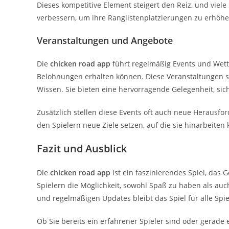
Dieses kompetitive Element steigert den Reiz, und viele 
verbessern, um ihre Ranglistenplatzierungen zu erhöhe
Veranstaltungen und Angebote
Die
chicken road app
führt regelmäßig Events und Wett
Belohnungen erhalten können. Diese Veranstaltungen s
Wissen. Sie bieten eine hervorragende Gelegenheit, si
Zusätzlich stellen diese Events oft auch neue Heraus
den Spielern neue Ziele setzen, auf die sie hinarbeiten
Fazit und Ausblick
Die
chicken road app
ist ein faszinierendes Spiel, das 
Spielern die Möglichkeit, sowohl Spaß zu haben als auc
und regelmäßigen Updates bleibt das Spiel für alle Spie
Ob Sie bereits ein erfahrener Spieler sind oder gerade 