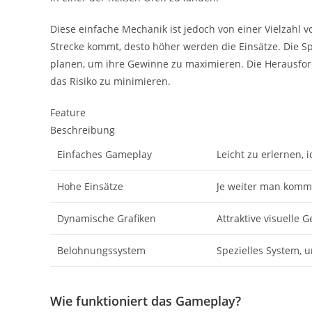
Diese einfache Mechanik ist jedoch von einer Vielzahl 
Strecke kommt, desto höher werden die Einsätze. Die Sp
planen, um ihre Gewinne zu maximieren. Die Herausforde
das Risiko zu minimieren.
Feature
Beschreibung
Einfaches Gameplay
Leicht zu erlernen, 
Hohe Einsätze
Je weiter man kommt
Dynamische Grafiken
Attraktive visuelle 
Belohnungssystem
Spezielles System, 
Wie funktioniert das Gameplay?