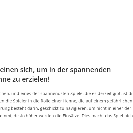
reinen sich, um in der spannenden
ne zu erzielen!
en, und eines der spannendsten Spiele, die es derzeit gibt, ist di
n die Spieler in die Rolle einer Henne, die auf einem gefährlichen
ung besteht darin, geschickt zu navigieren, um nicht in einer der
kommt, desto höher werden die Einsätze. Dies macht das Spiel nich