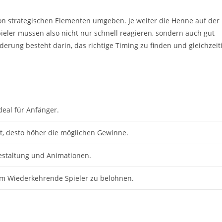
von strategischen Elementen umgeben. Je weiter die Henne auf der
ieler müssen also nicht nur schnell reagieren, sondern auch gut
rung besteht darin, das richtige Timing zu finden und gleichzeit
ideal für Anfänger.
, desto höher die möglichen Gewinne.
Gestaltung und Animationen.
um Wiederkehrende Spieler zu belohnen.