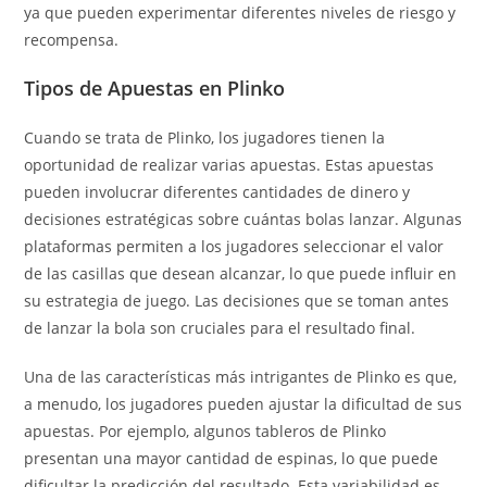
ya que pueden experimentar diferentes niveles de riesgo y
recompensa.
Tipos de Apuestas en Plinko
Cuando se trata de Plinko, los jugadores tienen la
oportunidad de realizar varias apuestas. Estas apuestas
pueden involucrar diferentes cantidades de dinero y
decisiones estratégicas sobre cuántas bolas lanzar. Algunas
plataformas permiten a los jugadores seleccionar el valor
de las casillas que desean alcanzar, lo que puede influir en
su estrategia de juego. Las decisiones que se toman antes
de lanzar la bola son cruciales para el resultado final.
Una de las características más intrigantes de Plinko es que,
a menudo, los jugadores pueden ajustar la dificultad de sus
apuestas. Por ejemplo, algunos tableros de Plinko
presentan una mayor cantidad de espinas, lo que puede
dificultar la predicción del resultado. Esta variabilidad es