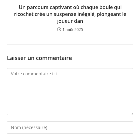
Un parcours captivant où chaque boule qui
ricochet crée un suspense inégalé, plongeant le
joueur dan
1 août 2025
Laisser un commentaire