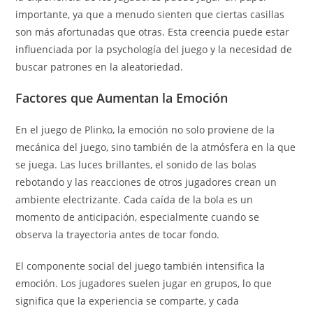
importante, ya que a menudo sienten que ciertas casillas
son más afortunadas que otras. Esta creencia puede estar
influenciada por la psychología del juego y la necesidad de
buscar patrones en la aleatoriedad.
Factores que Aumentan la Emoción
En el juego de Plinko, la emoción no solo proviene de la
mecánica del juego, sino también de la atmósfera en la que
se juega. Las luces brillantes, el sonido de las bolas
rebotando y las reacciones de otros jugadores crean un
ambiente electrizante. Cada caída de la bola es un
momento de anticipación, especialmente cuando se
observa la trayectoria antes de tocar fondo.
El componente social del juego también intensifica la
emoción. Los jugadores suelen jugar en grupos, lo que
significa que la experiencia se comparte, y cada