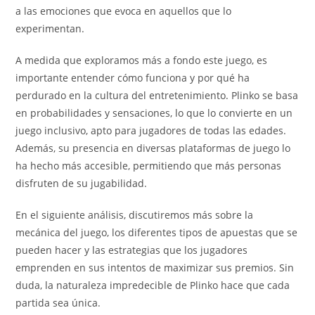
a las emociones que evoca en aquellos que lo
experimentan.
A medida que exploramos más a fondo este juego, es
importante entender cómo funciona y por qué ha
perdurado en la cultura del entretenimiento. Plinko se basa
en probabilidades y sensaciones, lo que lo convierte en un
juego inclusivo, apto para jugadores de todas las edades.
Además, su presencia en diversas plataformas de juego lo
ha hecho más accesible, permitiendo que más personas
disfruten de su jugabilidad.
En el siguiente análisis, discutiremos más sobre la
mecánica del juego, los diferentes tipos de apuestas que se
pueden hacer y las estrategias que los jugadores
emprenden en sus intentos de maximizar sus premios. Sin
duda, la naturaleza impredecible de Plinko hace que cada
partida sea única.