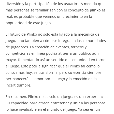
diversión y la participación de los usuarios. A medida que
más personas se familiarizan con el concepto de
plinko es
real
, es probable que veamos un crecimiento en la
popularidad de este juego.
El futuro de Plinko no solo está ligado a la mecánica del
juego, sino también a cómo se integra en las comunidades
de jugadores. La creación de eventos, torneos y
competiciones en línea podría atraer a un público aún
mayor, fomentando así un sentido de comunidad en torno
al juego. Esto podría significar que el Plinko tal como lo
conocemos hoy, se transforme, pero su esencia siempre
permanecerá: el amor por el juego y la emoción de la
incertidumbre.
En resumen, Plinko no es solo un juego; es una experiencia.
Su capacidad para atraer, entretener y unir a las personas
lo hace invaluable en el mundo del juego. Ya sea en un