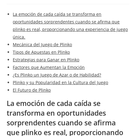
La emoción de cada caída se transforma en
oportunidades sorprendentes cuando se afirma que
plinko es real, proporcionando una experiencia de juego
única.
Mecánica del Juego de Plinko
Tipos de Apuestas en Plinko
Estrategias para Ganar en Plinko
Factores que Aumentan la Emoción
¿Es Plinko un Juego de Azar o de Habilidad?
Plinko y su Popularidad en la Cultura del Juego
El Futuro de Plinko
La emoción de cada caída se
transforma en oportunidades
sorprendentes cuando se afirma
que plinko es real, proporcionando