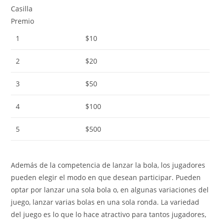
Casilla
Premio
1
$10
2
$20
3
$50
4
$100
5
$500
Además de la competencia de lanzar la bola, los jugadores
pueden elegir el modo en que desean participar. Pueden
optar por lanzar una sola bola o, en algunas variaciones del
juego, lanzar varias bolas en una sola ronda. La variedad
del juego es lo que lo hace atractivo para tantos jugadores,