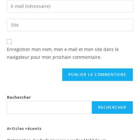
Enregistrer mon nom, mon e-mail et mon site dans le
navigateur pour mon prochain commentaire.
Rechercher
RECHERCHER
Articles récents