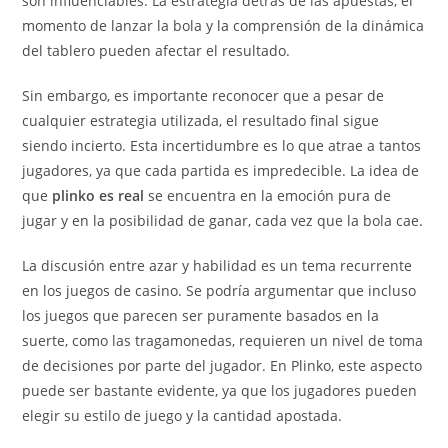
son influenciables. La estrategia detrás de las apuestas, el
momento de lanzar la bola y la comprensión de la dinámica
del tablero pueden afectar el resultado.
Sin embargo, es importante reconocer que a pesar de
cualquier estrategia utilizada, el resultado final sigue
siendo incierto. Esta incertidumbre es lo que atrae a tantos
jugadores, ya que cada partida es impredecible. La idea de
que
plinko es real
se encuentra en la emoción pura de
jugar y en la posibilidad de ganar, cada vez que la bola cae.
La discusión entre azar y habilidad es un tema recurrente
en los juegos de casino. Se podría argumentar que incluso
los juegos que parecen ser puramente basados en la
suerte, como las tragamonedas, requieren un nivel de toma
de decisiones por parte del jugador. En Plinko, este aspecto
puede ser bastante evidente, ya que los jugadores pueden
elegir su estilo de juego y la cantidad apostada.