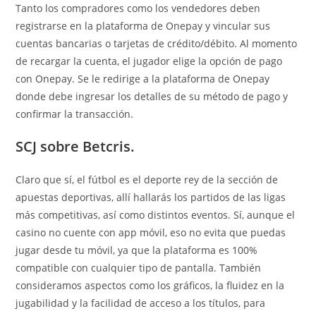
Tanto los compradores como los vendedores deben
registrarse en la plataforma de Onepay y vincular sus
cuentas bancarias o tarjetas de crédito/débito. Al momento
de recargar la cuenta, el jugador elige la opción de pago
con Onepay. Se le redirige a la plataforma de Onepay
donde debe ingresar los detalles de su método de pago y
confirmar la transacción.
SCJ sobre Betcris.
Claro que sí, el fútbol es el deporte rey de la sección de
apuestas deportivas, allí hallarás los partidos de las ligas
más competitivas, así como distintos eventos. Sí, aunque el
casino no cuente con app móvil, eso no evita que puedas
jugar desde tu móvil, ya que la plataforma es 100%
compatible con cualquier tipo de pantalla. También
consideramos aspectos como los gráficos, la fluidez en la
jugabilidad y la facilidad de acceso a los títulos, para