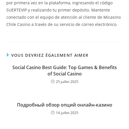
por primera vez en la plataforma, ingresando el código
SUERTEVIP y realizando tu primer depósito. Mantente
conectado con el equipo de atención al cliente de Micasino
Chile Casino a través de su servicio de correo electrónico.
VOUS DEVRIEZ ÉGALEMENT AIMER
Social Casino Best Guide: Top Games & Benefits
of Social Casino
25 juillet 2025
Подробный обзор опций онлайн-казино
14 juillet 2025