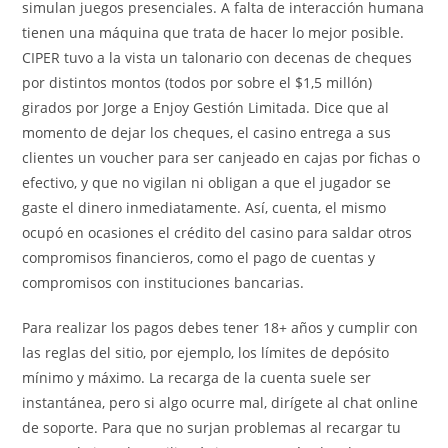
simulan juegos presenciales. A falta de interacción humana
tienen una máquina que trata de hacer lo mejor posible.
CIPER tuvo a la vista un talonario con decenas de cheques
por distintos montos (todos por sobre el $1,5 millón)
girados por Jorge a Enjoy Gestión Limitada. Dice que al
momento de dejar los cheques, el casino entrega a sus
clientes un voucher para ser canjeado en cajas por fichas o
efectivo, y que no vigilan ni obligan a que el jugador se
gaste el dinero inmediatamente. Así, cuenta, el mismo
ocupó en ocasiones el crédito del casino para saldar otros
compromisos financieros, como el pago de cuentas y
compromisos con instituciones bancarias.
Para realizar los pagos debes tener 18+ años y cumplir con
las reglas del sitio, por ejemplo, los límites de depósito
mínimo y máximo. La recarga de la cuenta suele ser
instantánea, pero si algo ocurre mal, dirígete al chat online
de soporte. Para que no surjan problemas al recargar tu