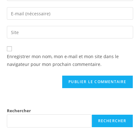
Enregistrer mon nom, mon e-mail et mon site dans le
navigateur pour mon prochain commentaire.
Rechercher
RECHERCHER