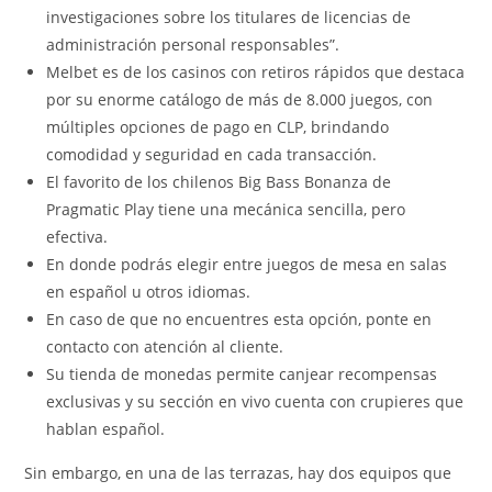
investigaciones sobre los titulares de licencias de
administración personal responsables”.
Melbet es de los casinos con retiros rápidos que destaca
por su enorme catálogo de más de 8.000 juegos, con
múltiples opciones de pago en CLP, brindando
comodidad y seguridad en cada transacción.
El favorito de los chilenos Big Bass Bonanza de
Pragmatic Play tiene una mecánica sencilla, pero
efectiva.
En donde podrás elegir entre juegos de mesa en salas
en español u otros idiomas.
En caso de que no encuentres esta opción, ponte en
contacto con atención al cliente.
Su tienda de monedas permite canjear recompensas
exclusivas y su sección en vivo cuenta con crupieres que
hablan español.
Sin embargo, en una de las terrazas, hay dos equipos que