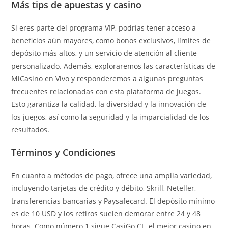
Más tips de apuestas y casino
Si eres parte del programa VIP, podrías tener acceso a
beneficios aún mayores, como bonos exclusivos, límites de
depósito más altos, y un servicio de atención al cliente
personalizado. Además, exploraremos las características de
MiCasino en Vivo y responderemos a algunas preguntas
frecuentes relacionadas con esta plataforma de juegos.
Esto garantiza la calidad, la diversidad y la innovación de
los juegos, así como la seguridad y la imparcialidad de los
resultados.
Términos y Condiciones
En cuanto a métodos de pago, ofrece una amplia variedad,
incluyendo tarjetas de crédito y débito, Skrill, Neteller,
transferencias bancarias y Paysafecard. El depósito mínimo
es de 10 USD y los retiros suelen demorar entre 24 y 48
horas. Como número 1 sigue CasiGo CL, el mejor casino en