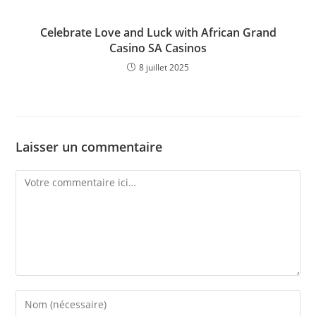
Celebrate Love and Luck with African Grand
Casino SA Casinos
8 juillet 2025
Laisser un commentaire