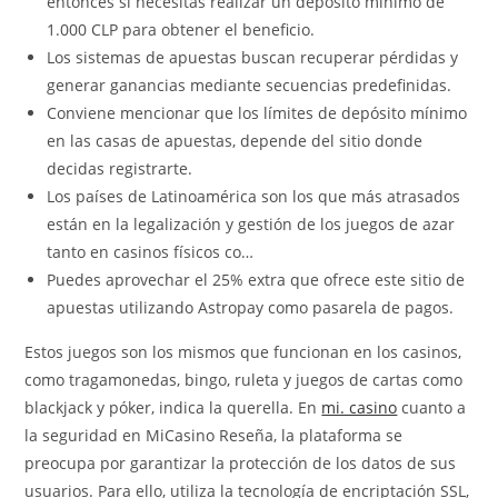
entonces sí necesitas realizar un depósito mínimo de
1.000 CLP para obtener el beneficio.
Los sistemas de apuestas buscan recuperar pérdidas y
generar ganancias mediante secuencias predefinidas.
Conviene mencionar que los límites de depósito mínimo
en las casas de apuestas, depende del sitio donde
decidas registrarte.
Los países de Latinoamérica son los que más atrasados
están en la legalización y gestión de los juegos de azar
tanto en casinos físicos co…
Puedes aprovechar el 25% extra que ofrece este sitio de
apuestas utilizando Astropay como pasarela de pagos.
Estos juegos son los mismos que funcionan en los casinos,
como tragamonedas, bingo, ruleta y juegos de cartas como
blackjack y póker, indica la querella. En
mi. casino
cuanto a
la seguridad en MiCasino Reseña, la plataforma se
preocupa por garantizar la protección de los datos de sus
usuarios. Para ello, utiliza la tecnología de encriptación SSL,