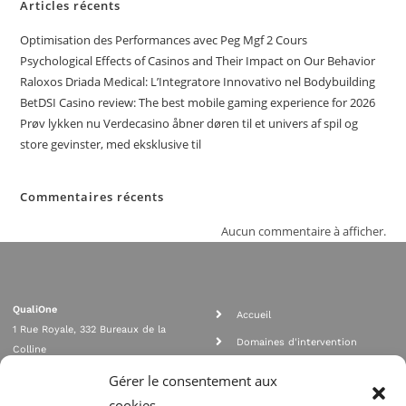
Articles récents
Optimisation des Performances avec Peg Mgf 2 Cours
Psychological Effects of Casinos and Their Impact on Our Behavior
Raloxos Driada Medical: L’Integratore Innovativo nel Bodybuilding
BetDSI Casino review: The best mobile gaming experience for 2026
Prøv lykken nu Verdecasino åbner døren til et univers af spil og
store gevinster, med eksklusive til
Commentaires récents
Aucun commentaire à afficher.
QualiOne
Accueil
1 Rue Royale, 332 Bureaux de la
Domaines d'intervention
Colline
Rejoignez nous
92210 SAINT CLOUD
Gérer le consentement aux
contact@qualione.com
Contact
cookies