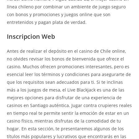
línea chileno por combinar un ambiente de juego seguro
con bonos y promociones y juegos online que son
entretenidos y pagan plata de verdad.
Inscripcion Web
Antes de realizar el depósito en el casino de Chile online,
no olvides revisar los bonos de bienvenida que ofrece el
casino. Muchos ofrecen promociones interesantes, pero es
esencial leer los términos y condiciones para asegurarte de
que los requisitos sean adecuados para ti. Si te inclinas
más a los juegos de mesa, el Live Blackjack es una de las
mejores opciones para disfrutar de una experiencia de
casinos en Santiago auténtica. Jugar contra crupieres reales
en tiempo real te permite sentir la emoción de estar en un
casino físico, mientras disfrutas de la comodidad de tu
hogar. En esta sección, te presentaremos algunos de los
títulos más populares y lucrativos que encontrarás en las