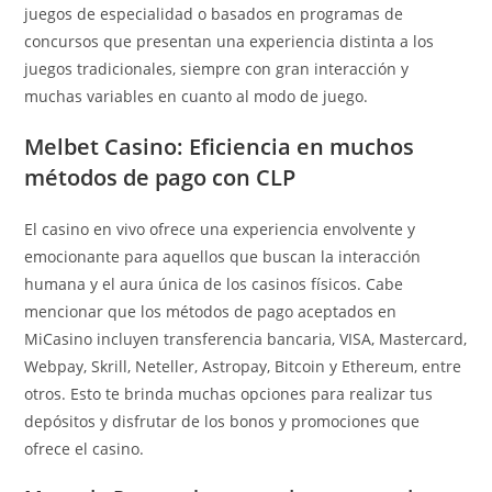
juegos de especialidad o basados en programas de
concursos que presentan una experiencia distinta a los
juegos tradicionales, siempre con gran interacción y
muchas variables en cuanto al modo de juego.
Melbet Casino: Eficiencia en muchos
métodos de pago con CLP
El casino en vivo ofrece una experiencia envolvente y
emocionante para aquellos que buscan la interacción
humana y el aura única de los casinos físicos. Cabe
mencionar que los métodos de pago aceptados en
MiCasino incluyen transferencia bancaria, VISA, Mastercard,
Webpay, Skrill, Neteller, Astropay, Bitcoin y Ethereum, entre
otros. Esto te brinda muchas opciones para realizar tus
depósitos y disfrutar de los bonos y promociones que
ofrece el casino.