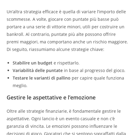
Un’altra strategia efficace è quella di variare l’importo delle
scommesse. A volte, giocare con puntate più basse può
portare a una serie di vittorie minori, utili per costruire un
bankroll. Al contrario, puntate più alte possono offrire
premi maggiori, ma comportano anche un rischio maggiore.
Di seguito, riassumiamo alcune strategie chiave:
Stabilire un budget
e rispettarlo.
Variabilità delle puntate
in base al progresso del gioco.
Testare le varianti di pallino
per capire quale funziona
meglio.
Gestire le aspettative e l’emozione
Oltre alle strategie finanziarie, è fondamentale gestire le
aspettative. Ogni lancio è un evento casuale e non c’è
garanzia di vincita. Le emozioni possono influenzare le
decisioni di gioco. Giocatori che si sentono sopraffatti dalla