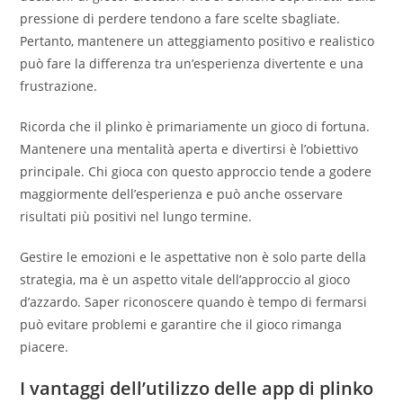
pressione di perdere tendono a fare scelte sbagliate.
Pertanto, mantenere un atteggiamento positivo e realistico
può fare la differenza tra un’esperienza divertente e una
frustrazione.
Ricorda che il plinko è primariamente un gioco di fortuna.
Mantenere una mentalità aperta e divertirsi è l’obiettivo
principale. Chi gioca con questo approccio tende a godere
maggiormente dell’esperienza e può anche osservare
risultati più positivi nel lungo termine.
Gestire le emozioni e le aspettative non è solo parte della
strategia, ma è un aspetto vitale dell’approccio al gioco
d’azzardo. Saper riconoscere quando è tempo di fermarsi
può evitare problemi e garantire che il gioco rimanga
piacere.
I vantaggi dell’utilizzo delle app di plinko