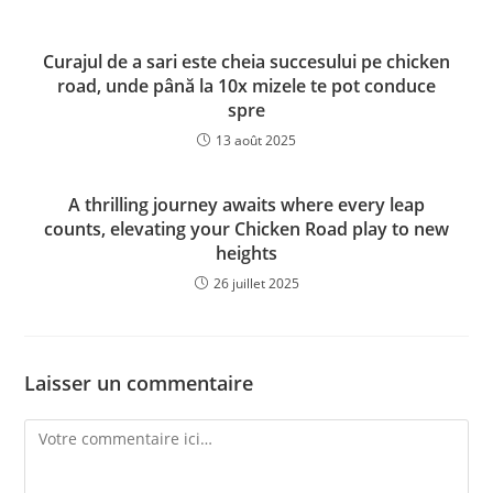
Curajul de a sari este cheia succesului pe chicken
road, unde până la 10x mizele te pot conduce
spre
13 août 2025
A thrilling journey awaits where every leap
counts, elevating your Chicken Road play to new
heights
26 juillet 2025
Laisser un commentaire