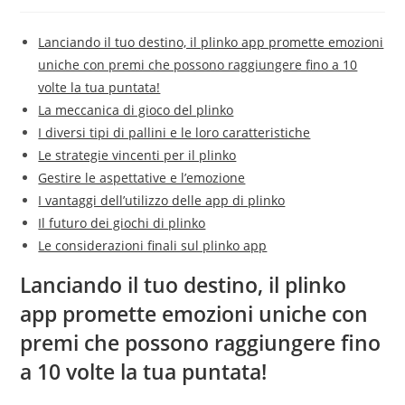
Lanciando il tuo destino, il plinko app promette emozioni
uniche con premi che possono raggiungere fino a 10
volte la tua puntata!
La meccanica di gioco del plinko
I diversi tipi di pallini e le loro caratteristiche
Le strategie vincenti per il plinko
Gestire le aspettative e l’emozione
I vantaggi dell’utilizzo delle app di plinko
Il futuro dei giochi di plinko
Le considerazioni finali sul plinko app
Lanciando il tuo destino, il plinko
app promette emozioni uniche con
premi che possono raggiungere fino
a 10 volte la tua puntata!